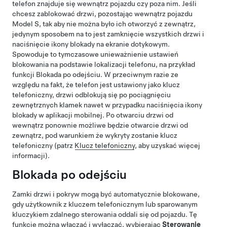
telefon znajduje się wewnątrz pojazdu czy poza nim. Jeśli
chcesz zablokować drzwi, pozostając wewnątrz pojazdu
Model S
, tak aby nie można było ich otworzyć z zewnątrz,
jedynym sposobem na to jest zamknięcie wszystkich drzwi i
naciśnięcie ikony blokady na ekranie dotykowym.
Spowoduje to tymczasowe unieważnienie ustawień
blokowania na podstawie lokalizacji telefonu, na przykład
funkcji Blokada po odejściu. W przeciwnym razie ze
względu na fakt, że telefon jest ustawiony jako klucz
telefoniczny, drzwi odblokują się po pociągnięciu
zewnętrznych klamek nawet w przypadku naciśnięcia ikony
blokady w aplikacji mobilnej. Po otwarciu drzwi od
wewnątrz ponownie możliwe będzie otwarcie drzwi od
zewnątrz, pod warunkiem że wykryty zostanie klucz
telefoniczny (patrz
Klucz telefoniczny
, aby uzyskać więcej
informacji).
Blokada po odejściu
Zamki drzwi i pokryw mogą być automatycznie blokowane,
gdy użytkownik z kluczem telefonicznym lub sparowanym
kluczykiem zdalnego sterowania oddali się od pojazdu. Tę
funkcję można włączać i wyłączać, wybierając
Sterowanie