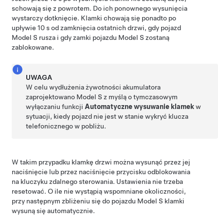
schowają się z powrotem. Do ich ponownego wysunięcia
wystarczy dotknięcie. Klamki chowają się ponadto po
upływie 10 s od zamknięcia ostatnich drzwi, gdy pojazd
Model S
rusza i gdy zamki pojazdu
Model S
zostaną
zablokowane.
UWAGA
W celu wydłużenia żywotności akumulatora
zaprojektowano
Model S
z myślą o tymczasowym
wyłączaniu funkcji
Automatyczne wysuwanie klamek
w
sytuacji, kiedy pojazd nie jest w stanie wykryć klucza
telefonicznego w pobliżu.
W takim przypadku klamkę drzwi można wysunąć przez jej
naciśnięcie lub przez naciśnięcie przycisku odblokowania
na kluczyku zdalnego sterowania. Ustawienia nie trzeba
resetować. O ile nie wystąpią wspomniane okoliczności,
przy następnym zbliżeniu się do pojazdu
Model S
klamki
wysuną się automatycznie.