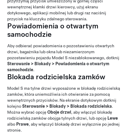
przytrzymaj przycisk umieszczony w górnej części
wewnętrznej klamki drzwi kierowcy,
użyj ekranu
dotykowego, aplikacji mobilnej lub drugi raz naciśnij
przycisk na kluczyku zdalnego sterowania.
Powiadomienia o otwartym
samochodzie
Aby odbierać powiadomienia o pozostawieniu otwartych
drzwi, bagażnika lub okna lub niezamierzonym
pozostawieniu pojazdu
Model S
niezablokowanego, dotknij
Sterowanie
>
Blokady
>
Powiadomienia o otwartym
samochodzie
.
Blokada rodzicielska zamków
Model S
ma tylne drzwi wyposażone w blokadę rodzicielską
zamków, która uniemożliwia ich otwieranie za pomocą
wewnętrznych przycisków. Na ekranie dotykowym
dotknij
kolejno
Sterowanie
>
Blokady
>
Blokada rodzicielska
.
Można wybrać opcję
Oboje drzwi
, aby włączyć blokadę
rodzicielską zamków obojga tylnych drzwi, lub opcję
Lewe
albo
Prawe
, aby włączyć blokadę drzwi wyłącznie po jednej
stronie.