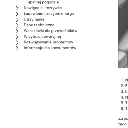
upalnej pogodzie
Nawigacja i rozrywka
Ładowanie i zużycie energii
Utrzymanie
Dane techniczne
Wskazówki dla przewoźników
W sytuacji awaryjnej
Rozwiązywanie problemów
Informacje dla konsumentów
N
E
E
N
T
T
Za p
tego 