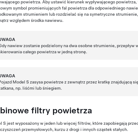
wającego powietrza. Aby ustawić kierunek wypływającego powietrza, w
kowym symbol promieniujących fal powietrza dla odpowiedniego naw
dkowanym strumieniem lub rozdzielać się na symetryczne strumienie, 
ątrz względem środka nawiewu.
UWAGA
Gdy nawiew zostanie podzielony na dwa osobne strumienie, przepływ w
skierowania całego powietrza w jedną stronę.
UWAGA
Pojazd
Model S
zasysa powietrze z zewnątrz przez kratkę znajdującą się
zatkana, np. liśćmi lub śniegiem.
binowe filtry powietrza
l S
jest wyposażony w jeden lub więcej filtrów, które zapobiegają prze
czyszczeń przemysłowych, kurzu z drogi i innych cząstek stałych.