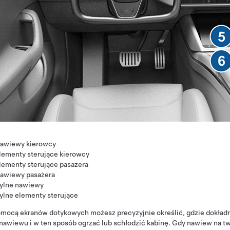
awiewy kierowcy
lementy sterujące kierowcy
lementy sterujące pasażera
awiewy pasażera
ylne nawiewy
ylne elementy sterujące
omocą ekranów dotykowych możesz precyzyjnie określić, gdzie dokład
nawiewu i w ten sposób ogrzać lub schłodzić kabinę. Gdy nawiew na t