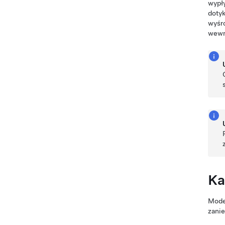
wypły
doty
wyśro
wewn
Ka
Mode
zanie