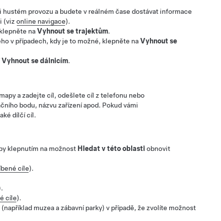
ři hustém provozu
a budete v reálném čase dostávat informace
ci
(viz
online navigace
).
 klepněte na
Vyhnout se trajektům
.
ého v případech, kdy je to možné, klepněte na
Vyhnout se
í
Vyhnout se dálnicím
.
apy a zadejte cíl, odešlete cíl z telefonu nebo
ačního bodu, názvu zařízení apod. Pokud vámi
ké dílčí cíl.
mapy klepnutím na možnost
Hledat v této oblasti
obnovit
íbené cíle
).
.
é cíle
).
 (například muzea a zábavní parky) v případě, že zvolíte možnost