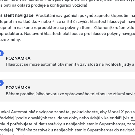
islosti na oblasti prodeje a konfiguraci vozidla):
sistent navigace
: Předčítání navigačních pokynů zapnete klepnutím 
lepnutím na tlačítko
-
nebo
+
lze snížit či zvýšit hlasitost hlasových n
lepnutím na ikonu reproduktoru se pokyny ztlumí. Ztlumení/zrušení ztl
eproduktoru. Nastavení hlasitosti platí pouze pro hlasové pokyny navig
eze změny.
POZNÁMKA
Hlasitost se může automaticky měnit v závislosti na rychlosti jízdy a
POZNÁMKA
Během probíhajícího hovoru ze spárovaného telefonu se ztlumí navi
unkci
Automatická navigace
zapněte, pokud chcete, aby
Model X
po zah
ředvídají podle obvyklých tras, denní doby nebo údajů v kalendáři (viz
Au
okud potřebujete přidat zastávky u nabíjecích stanic Supercharger, za
rodeje). Přidáním zastávek u nabíjecích stanic Supercharger do navigačn