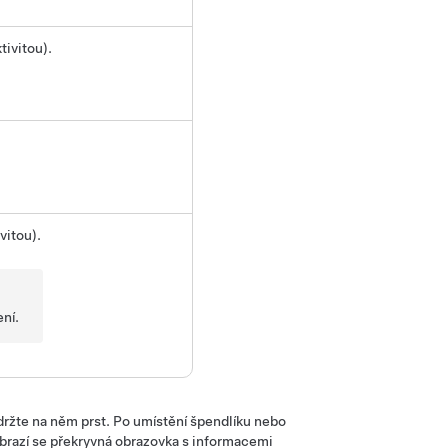
ivitou).
vitou).
ení.
ržte na něm prst. Po umístění špendlíku nebo
obrazí se překryvná obrazovka s informacemi