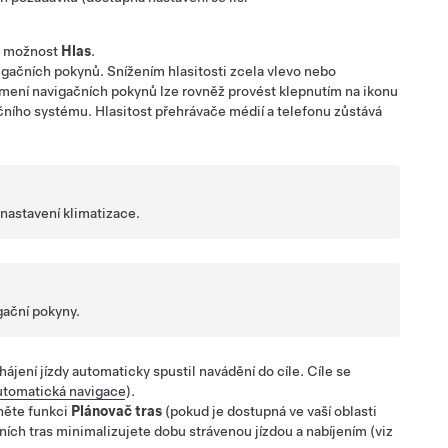
na možnost
Hlas
.
avigačních pokynů. Snížením hlasitosti zcela vlevo nebo
umení navigačních pokynů lze rovněž provést klepnutím na ikonu
ačního systému. Hlasitost přehrávače médií a telefonu zůstává
 nastavení klimatizace.
gační pokyny.
ájení jízdy automaticky spustil navádění do cíle. Cíle se
tomatická navigace
).
pněte funkci
Plánovač tras
(pokud je dostupná ve vaší oblasti
ích tras minimalizujete dobu strávenou jízdou a nabíjením (viz