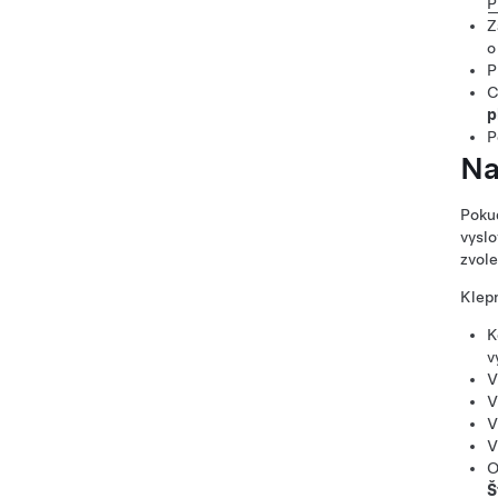
P
Z
o
P
C
p
P
Na
Pokud
vyslo
zvole
Klepn
K
v
V
V
V
V
O
Š