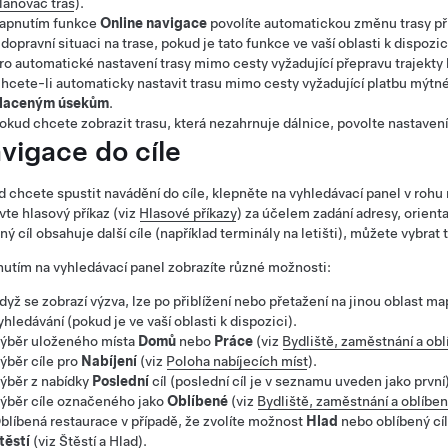
lánovač tras
).
apnutím funkce
Online navigace
povolíte automatickou změnu trasy p
 dopravní situaci na trase, pokud je tato funkce ve vaší oblasti k dispozi
ro automatické nastavení trasy mimo cesty vyžadující přepravu trajekty
hcete-li automaticky nastavit trasu mimo cesty vyžadující platbu mýtn
laceným úsekům
.
okud chcete zobrazit trasu, která nezahrnuje dálnice, povolte nastaven
vigace do cíle
 chcete spustit navádění do cíle, klepněte na vyhledávací panel v rohu m
vte hlasový příkaz (viz
Hlasové příkazy
) za účelem zadání adresy, orient
ný cíl obsahuje další cíle (například terminály na letišti), můžete vybrat ta
utím na vyhledávací panel zobrazíte různé možnosti:
dyž se zobrazí výzva, lze po přiblížení nebo přetažení na jinou oblast 
yhledávání (pokud je ve vaší oblasti k dispozici).
ýběr uloženého místa
Domů
nebo
Práce
(viz
Bydliště, zaměstnání a obl
ýběr cíle pro
Nabíjení
(viz
Poloha nabíjecích míst
).
ýběr z nabídky
Poslední
cíl (poslední cíl je v seznamu uveden jako první)
ýběr cíle označeného jako
Oblíbené
(viz
Bydliště, zaměstnání a oblíben
blíbená restaurace v případě, že zvolíte možnost
Hlad
nebo oblíbený cíl
těstí
(viz
Štěstí a Hlad
).