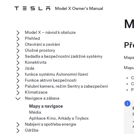
Model X Owner's Manual
M
Model X – návod k obsluze
Přehled
Př
Otevírání a zavírání
Úložné prostory
Sedadla a bezpečnostní zádržné systémy
Mapa 
Konektivita
Mapu 
Jízda
funkce systému Autonomní řízení
C
Funkce aktivní bezpečnosti
C
Palubní kamera, režim Sentry a zabezpečení
P
Klimatizace
Navigace a zábava
Mapy a navigace
Média
Aplikace Kino, Arkády a Toybox
Nabíjení a spotřeba energie
Údržba