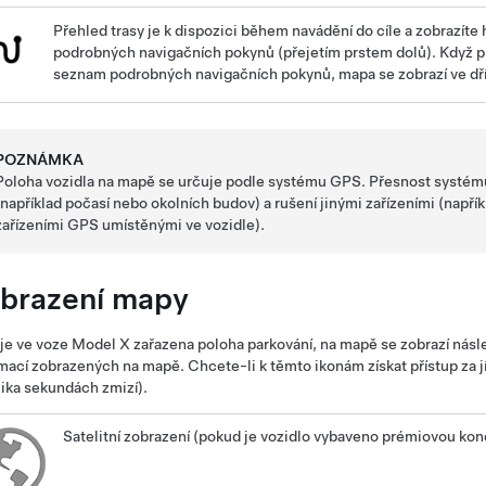
Přehled trasy je k dispozici během navádění do cíle a zobrazít
podrobných navigačních pokynů (přejetím prstem dolů). Když p
seznam podrobných navigačních pokynů, mapa se zobrazí ve dří
POZNÁMKA
Poloha vozidla na mapě se určuje podle systému GPS. Přesnost systému
(například počasí nebo okolních budov) a rušení jinými zařízeními (např
zařízeními GPS umístěnými ve vozidle).
brazení mapy
je ve voze
Model X
zařazena poloha parkování, na mapě se zobrazí násle
mací zobrazených na mapě. Chcete-li k těmto ikonám získat přístup za j
ika sekundách zmizí).
Satelitní zobrazení (pokud je vozidlo vybaveno prémiovou kone