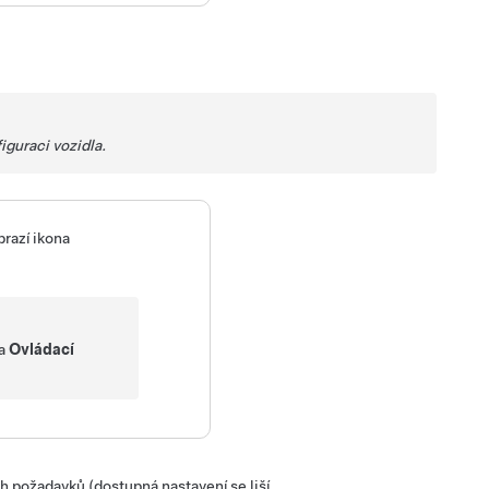
iguraci vozidla.
razí ikona
na
Ovládací
h požadavků (dostupná nastavení se liší