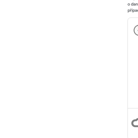
o dan
přípa