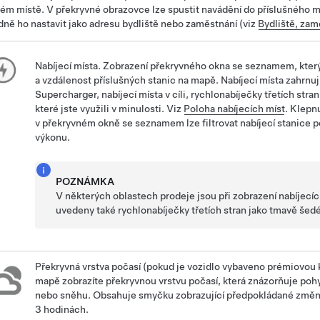
ém místě. V překryvné obrazovce lze spustit navádění do příslušného m
dně ho nastavit jako adresu bydliště nebo zaměstnání (viz
Bydliště, zam
Nabíjecí místa. Zobrazení překryvného okna se seznamem, kter
a vzdálenost příslušných stanic na mapě. Nabíjecí místa zahrnuj
Supercharger, nabíjecí místa v cíli, rychlonabíječky třetích stran
které jste využili v minulosti. Viz
Poloha nabíjecích míst
. Klepn
v překryvném okně se seznamem lze filtrovat nabíjecí stanice 
výkonu.
POZNÁMKA
V některých oblastech prodeje jsou při zobrazení nabíjecí
uvedeny také rychlonabíječky třetích stran jako tmavě šedé
Překryvná vrstva počasí (pokud je vozidlo vybaveno prémiovou 
mapě zobrazíte překryvnou vrstvu počasí, která znázorňuje pohy
nebo sněhu. Obsahuje smyčku zobrazující předpokládané změny
3 hodinách.