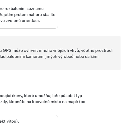
e ho rozbalením seznamu
řejetím prstem nahoru sbalíte
ve zvolené orientaci.
 GPS může ovlivnit mnoho vnějších vlivů, včetně prostředí
íklad palubními kamerami jiných výrobců nebo dalšími
dující ikony, které umožňují přizpůsobit typ
ízdy, klepněte na libovolné místo na mapě (po
ktivitou).