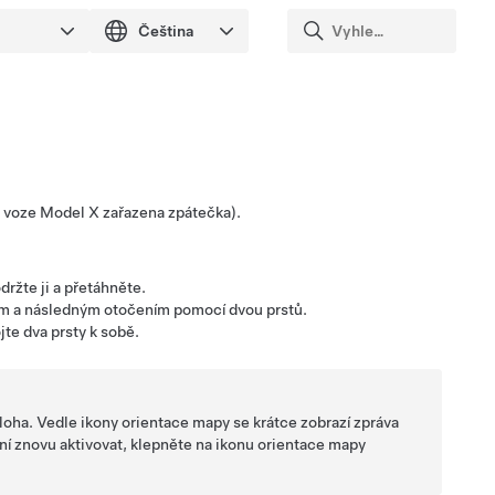
e voze
Model X
zařazena zpátečka).
ržte ji a přetáhněte.
ím a následným otočením pomocí dvou prstů.
jte dva prsty k sobě.
loha. Vedle ikony orientace mapy se krátce zobrazí zpráva
ní znovu aktivovat, klepněte na ikonu orientace mapy