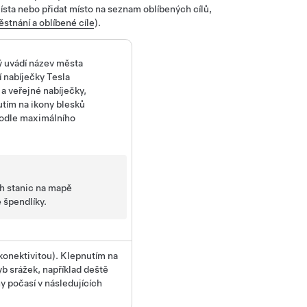
ísta nebo přidat místo na seznam oblíbených cílů,
ěstnání a oblíbené cíle
).
ý uvádí název města
í nabíječky Tesla
 a veřejné nabíječky,
utím na ikony blesků
podle maximálního
ch stanic na mapě
 špendlíky.
konektivitou). Klepnutím na
b srážek, například deště
 počasí v následujících