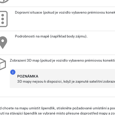
Dopravní situace (pokud je vozidlo vybaveno prémiovou konekt
Podrobnosti na mapě (například body zájmu).
Zobrazení 3D map (pokud je vozidlo vybaveno prémiovou konekti
POZNÁMKA
3D mapy nejsou k dispozici, když je zapnuté satelitní zobraz
 chcete na mapu umístit špendlík, stiskněte požadované umístění a pod
utí na stávající špendlík se vybrané místo přesune doprostřed mapy a z