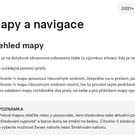
apy a navigace
ehled mapy
je na dotykové obrazovce zobrazena stále (s výjimkou situací, kdy je v
ovládejte pomocí prstů:
hcete-li mapu posunout libovolným směrem, klepněte na ni prstem, pod
hcete-li mapu libovolným směrem otočit, lze to provést jejím podržen
ro oddálení mapy roztáhněte dva prsty od sebe a pro přiblížení mapy spo
POZNÁMKA
Pokud mapou otáčíte nebo ji posouváte, není sledována vaše aktuální po
„Sledování vypnuté“ a barva ikony se změní na šedou. Chcete-li sledová
a vyberte možnost Sever nahoře nebo Směřování nahoru.