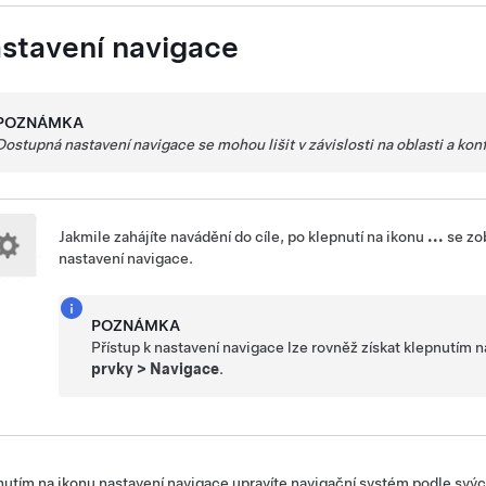
stavení navigace
POZNÁMKA
Dostupná nastavení navigace se mohou lišit v závislosti na oblasti a konf
Jakmile zahájíte navádění do cíle, po klepnutí na ikonu
...
se zob
nastavení navigace.
POZNÁMKA
Přístup k nastavení navigace lze rovněž získat klepnutím 
prvky
>
Navigace
.
utím na ikonu nastavení navigace upravíte navigační systém podle svýc