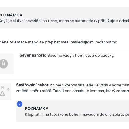
POZNÁMKA
Když je aktivní navádění po trase, mapa se automaticky přibližuje a odda
měně orientace mapy lze přepínat mezi následujícími možnostmi:
Sever nahoře:
Sever je vždy v horní části obrazovky.
Směřování nahoru:
Směr, kterým vůz jede, je vždy v horní čás
změně směru otáčí. Tato ikona obsahuje kompas, který zobrazu
POZNÁMKA
Klepnutím na tuto ikonu během navádění do cíle zobrazíte