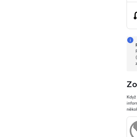
Zo
Když 
infor
někol