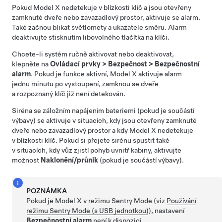
Pokud
Model X
nedetekuje v blízkosti klíč a jsou otevřeny
zamknuté dveře nebo zavazadlový prostor, aktivuje se alarm.
Také začnou blikat světlomety a ukazatele směru. Alarm
deaktivujte stisknutím libovolného tlačítka na klíči.
Chcete-li systém ručně aktivovat nebo deaktivovat,
klepněte na
Ovládací prvky
>
Bezpečnost
>
Bezpečnostní
alarm
. Pokud je funkce aktivní,
Model X
aktivuje alarm
jednu minutu po vystoupení, zamknou se dveře
a rozpoznaný klíč již není detekován.
Siréna se záložním napájením bateriemi (pokud je součástí
výbavy) se aktivuje v situacích, kdy jsou otevřeny zamknuté
dveře nebo zavazadlový prostor a kdy
Model X
nedetekuje
v blízkosti klíč.
Pokud si přejete sirénu spustit také
v situacích, kdy vůz zjistí pohyb uvnitř kabiny, aktivujte
možnost
Naklonění/průnik
(pokud je součástí výbavy).
POZNÁMKA
Pokud je
Model X
v režimu Sentry Mode (viz
Používání
režimu Sentry Mode (s USB jednotkou)
), nastavení
Bezpečnostní alarm
není k dispozici.