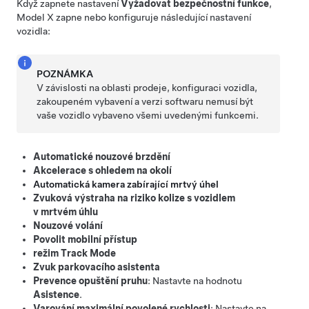
Když zapnete nastavení
Vyžadovat bezpečnostní funkce
,
Model X
zapne nebo konfiguruje následující nastavení
vozidla:
POZNÁMKA
V závislosti na oblasti prodeje, konfiguraci vozidla,
zakoupeném vybavení a verzi softwaru nemusí být
vaše vozidlo vybaveno všemi uvedenými funkcemi.
Automatické nouzové brzdění
Akcelerace s ohledem na okolí
Automatická kamera zabírající mrtvý úhel
Zvuková výstraha na riziko kolize s vozidlem
v mrtvém úhlu
Nouzové volání
Povolit mobilní přístup
režim Track Mode
Zvuk parkovacího asistenta
Prevence opuštění pruhu
: Nastavte na hodnotu
Asistence
.
Varování maximální povolené rychlosti
: Nastavte na