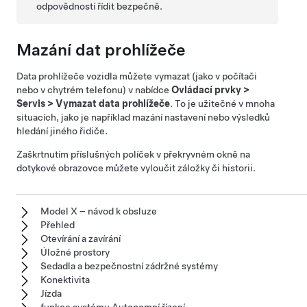
odpovědností řídit bezpečně.
Mazání dat prohlížeče
Data prohlížeče vozidla můžete vymazat (jako v počítači
nebo v chytrém telefonu) v nabídce
Ovládací prvky
>
Servis
>
Vymazat data prohlížeče
. To je užitečné v mnoha
situacích, jako je například mazání nastavení nebo výsledků
hledání jiného řidiče.
Zaškrtnutím příslušných políček v překryvném okně na
dotykové obrazovce můžete vyloučit záložky či historii.
Model X – návod k obsluze
Přehled
Otevírání a zavírání
Úložné prostory
Sedadla a bezpečnostní zádržné systémy
Konektivita
Jízda