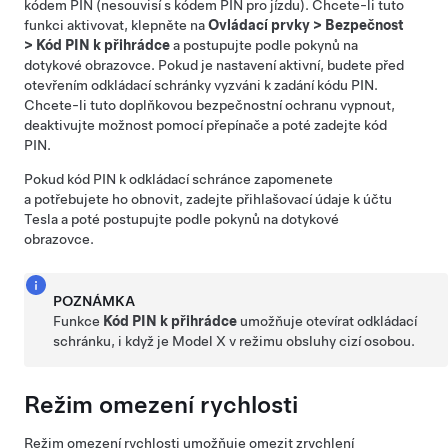
kódem PIN (nesouvisí s kódem PIN pro jízdu). Chcete-li tuto
funkci aktivovat, klepněte na
Ovládací prvky
>
Bezpečnost
>
Kód PIN k přihrádce
a postupujte podle pokynů na
dotykové obrazovce. Pokud je nastavení aktivní, budete před
otevřením odkládací schránky vyzváni k zadání kódu PIN.
Chcete-li tuto doplňkovou bezpečnostní ochranu vypnout,
deaktivujte možnost pomocí přepínače a poté zadejte kód
PIN.
Pokud kód PIN k odkládací schránce zapomenete
a potřebujete ho obnovit, zadejte přihlašovací údaje k účtu
Tesla a poté postupujte podle pokynů na dotykové
obrazovce.
POZNÁMKA
Funkce
Kód PIN k přihrádce
umožňuje otevírat odkládací
schránku, i když je
Model X
v režimu obsluhy cizí osobou.
Režim omezení rychlosti
Režim omezení rychlosti umožňuje omezit zrychlení