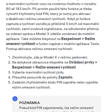
a maximální rychlost vozu na zvolenou hodnotu v rozsahu
80 až 193 km/h
. Při prvním použití této funkce je třeba
vytvořit čtyřmístný kód PIN, který je nutný pro aktivaci
a deaktivaci režimu omezení rychlosti. Když je funkce
zapnutá a rychlost vozidla je přibližně
5 km/h
od maximální
rychlosti, zazní zvuková signalizace, na
sdruženém přístroji
se zobrazí zpráva a
Model X
odešle oznámení do mobilní
aplikace. Také můžete klepnout na
Bezpečnost
>
Režim
omezení rychlosti
a funkci zapínat z mobilní aplikace Tesla.
Postup aktivace režimu omezení rychlosti:
Zkontrolujte, zda je
Model X
v režimu parkování.
Na dotykové obrazovce klepněte na
Ovládací prvky
>
Bezpečnost
>
Režim omezení rychlosti
.
Vyberte maximální rychlost jízdy.
Přesuňte posuvník do polohy
Zapnuto
.
Zadáním čtyřmístného kódu PIN zapněte nebo vypněte
režim omezení rychlosti.
POZNÁMKA
Pokud kód PIN zapomenete, lze režim omezení