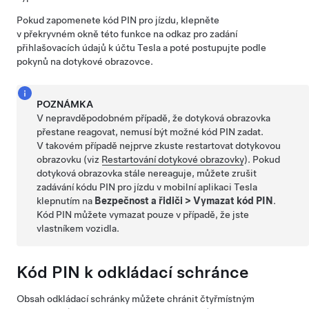
Pokud zapomenete kód PIN pro jízdu, klepněte
v překryvném okně této funkce na odkaz pro zadání
přihlašovacích údajů k účtu Tesla a poté postupujte podle
pokynů na dotykové obrazovce.
POZNÁMKA
V nepravděpodobném případě, že dotyková obrazovka
přestane reagovat, nemusí být možné kód PIN zadat.
V takovém případě nejprve zkuste restartovat dotykovou
obrazovku (viz
Restartování dotykové obrazovky
). Pokud
dotyková obrazovka stále nereaguje, můžete zrušit
zadávání kódu PIN pro jízdu v mobilní aplikaci Tesla
klepnutím na
Bezpečnost a řidiči
>
Vymazat kód PIN
.
Kód PIN můžete vymazat pouze v případě, že jste
vlastníkem vozidla.
Kód PIN k odkládací schránce
Obsah odkládací schránky můžete chránit čtyřmístným