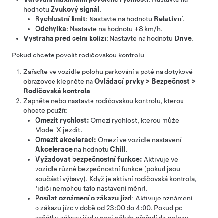
hodnotu
Zvukový signál
.
Rychlostní limit
: Nastavte na hodnotu
Relativní
.
Odchylka
: Nastavte na hodnotu
+8 km/h
.
Výstraha před čelní kolizí
: Nastavte na hodnotu
Dříve
.
Pokud chcete povolit rodičovskou kontrolu:
Zařaďte ve vozidle polohu parkování a poté na dotykové
obrazovce klepněte na
Ovládací prvky
>
Bezpečnost
>
Rodičovská kontrola
.
Zapněte nebo nastavte rodičovskou kontrolu, kterou
chcete použít:
Omezit rychlost:
Omezí rychlost, kterou může
Model X
jezdit.
Omezit akceleraci:
Omezí ve vozidle nastavení
Akcelerace
na hodnotu
Chill
.
Vyžadovat bezpečnostní funkce:
Aktivuje ve
vozidle různé bezpečnostní funkce (pokud jsou
součástí výbavy). Když je aktivní rodičovská kontrola,
řidiči nemohou tato nastavení měnit.
Posílat oznámení o zákazu jízd
: Aktivuje oznámení
o zákazu jízd v době od 23:00 do 4:00. Pokud po
začátku zákazu jízd v noci někdo přeřadí do polohy