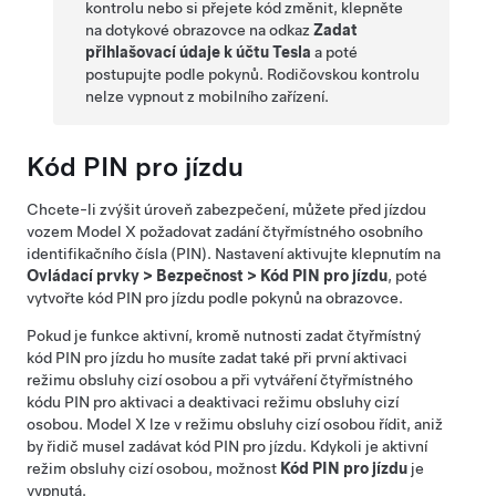
kontrolu nebo si přejete kód změnit, klepněte
na dotykové obrazovce na odkaz
Zadat
přihlašovací údaje k účtu Tesla
a poté
postupujte podle pokynů. Rodičovskou kontrolu
nelze vypnout z mobilního zařízení.
Kód PIN pro jízdu
Chcete-li zvýšit úroveň zabezpečení, můžete před jízdou
vozem
Model X
požadovat zadání čtyřmístného osobního
identifikačního čísla (PIN). Nastavení aktivujte klepnutím na
Ovládací prvky
>
Bezpečnost
>
Kód PIN pro jízdu
, poté
vytvořte kód PIN pro jízdu podle pokynů na obrazovce.
Pokud je funkce aktivní, kromě nutnosti zadat čtyřmístný
kód PIN pro jízdu ho musíte zadat také při první aktivaci
režimu obsluhy cizí osobou a při vytváření čtyřmístného
kódu PIN pro aktivaci a deaktivaci režimu obsluhy cizí
osobou.
Model X
lze v režimu obsluhy cizí osobou řídit, aniž
by řidič musel zadávat kód PIN pro jízdu. Kdykoli je aktivní
režim obsluhy cizí osobou, možnost
Kód PIN pro jízdu
je
vypnutá.