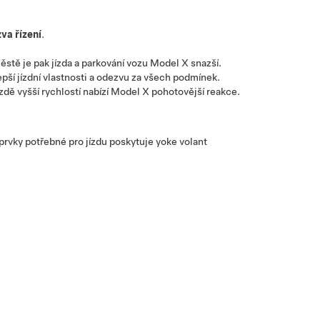
va řízení
.
ěstě je pak jízda a parkování vozu
Model X
snazší.
epší jízdní vlastnosti a odezvu za všech podmínek.
jízdě vyšší rychlostí nabízí
Model X
pohotovější reakce.
 prvky potřebné pro jízdu poskytuje
yoke volant