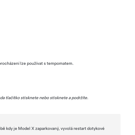
ko procházení lze používat s tempomatem.
zda tlačítko stisknete nebo stisknete a podržíte.
obě kdy je
Model X
zaparkovaný, vyvolá restart dotykové