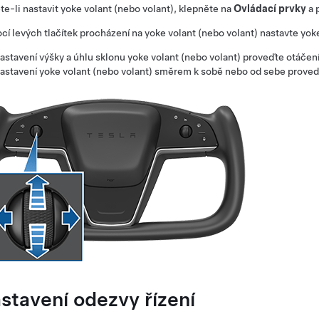
e-li nastavit
yoke volant (nebo volant)
, klepněte na
Ovládací prvky
a 
í levých tlačítek procházení na
yoke volant (nebo volant)
nastavte
yoke
astavení výšky a úhlu sklonu
yoke volant (nebo volant)
proveďte otáčení
astavení
yoke volant (nebo volant)
směrem k sobě nebo od sebe proveďte
stavení odezvy řízení