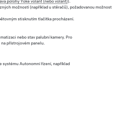
ava polohy Yoke volant (nebo volant)
).
ůzných možností (například u stěračů), požadovanou možnost
pětovným stisknutím tlačítka procházení.
limatizaci nebo stav palubní kamery. Pro
u na
přístrojovém panelu
.
ce systému
Autonomní řízení
, například