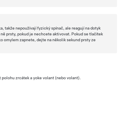
ka, takže nepoužívají fyzický spínač, ale reagují na dotyk
 ně prsty, pokud je nechcete aktivovat. Pokud se tlačítek
o omylem zapnete, dejte na několik sekund prsty ze
t polohu zrcátek a
yoke volant (nebo volant)
.