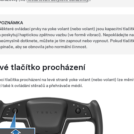
POZNÁMKA
Některé ovládací prvky na
yoke volant (nebo volant)
jsou kapacitní tlačít
a poskytují haptickou zpětnou vazbu (ve formě vibrací). Nepokládejte na
neúmyslně dotknete, můžete je tím zapnout nebo vypnout. Pokud tlačítk
spínače, aby se obnovila jeho normální činnost.
vé tlačítko procházení
í tlačítka procházení na levé straně
yoke volant (nebo volant)
lze měni
í také k ovládání stěračů a přehrávače médií.