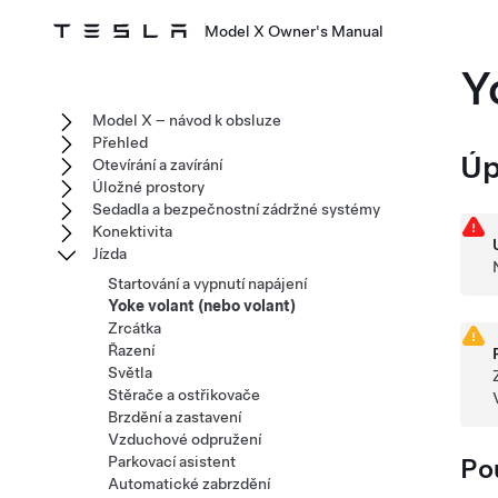
Model X Owner's Manual
Y
Model X – návod k obsluze
Přehled
Úp
Otevírání a zavírání
Úložné prostory
Sedadla a bezpečnostní zádržné systémy
Konektivita
Jízda
Startování a vypnutí napájení
Yoke volant (nebo volant)
Zrcátka
Řazení
Světla
Stěrače a ostřikovače
Brzdění a zastavení
Vzduchové odpružení
Parkovací asistent
Po
Automatické zabrzdění