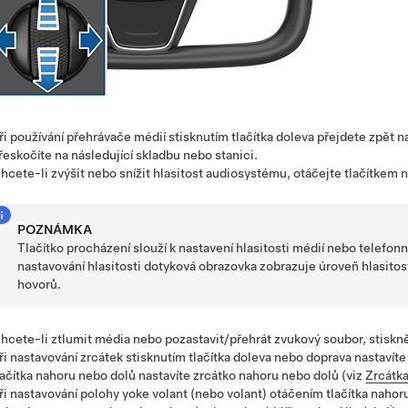
ři používání přehrávače médií stisknutím tlačítka doleva přejdete zpět 
řeskočíte na následující skladbu nebo stanici.
hcete-li zvýšit nebo snížit hlasitost audiosystému, otáčejte tlačítkem 
POZNÁMKA
Tlačítko procházení slouží k nastavení hlasitosti médií nebo telefonn
nastavování hlasitosti dotyková obrazovka zobrazuje úroveň hlasitost
hovorů.
hcete-li ztlumit média nebo pozastavit/přehrát zvukový soubor, stiskně
ři nastavování zrcátek stisknutím tlačítka doleva nebo doprava nastavít
lačítka nahoru nebo dolů nastavíte zrcátko nahoru nebo dolů (viz
Zrcátk
ři nastavování polohy
yoke volant (nebo volant)
otáčením tlačítka nahoru