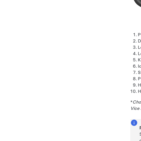
P
D
L
L
K
I
S
P
H
H
*
Chov
Více 