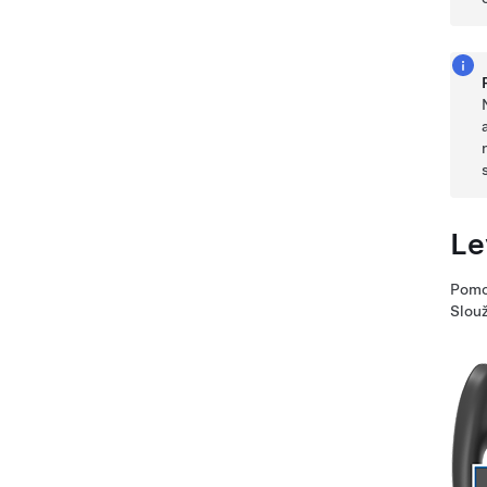
Le
Pomoc
Slouž