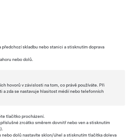
na předchozí skladbu nebo stanici a stisknutím doprava
nahoru nebo dolů.
ích hovorů v závislosti na tom, co právě používáte. Při
i a zda se nastavuje hlasitost médií nebo telefonních
te tlačítko procházení.
e příslušné zrcátko směrem dovnitř nebo ven a stisknutím
a
).
 nebo dolů nastavíte sklon/úhel a stisknutím tlačítka doleva