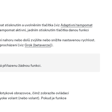
mat
stisknutím a uvolněním tlačítka (viz
Adaptivní tempomat
 tempomat
aktivní, jedním stisknutím tlačítka danou funkci
í nahoru nebo dolů zvýšíte nebo snížíte nastavenou rychlost.
 procházení (viz
Grok (betaverze)
).
á přiřazenu žádnou funkci.
 dotykové obrazovce, čímž zobrazíte ovládací
yoke volant (nebo volant)
. Pokud je funkce