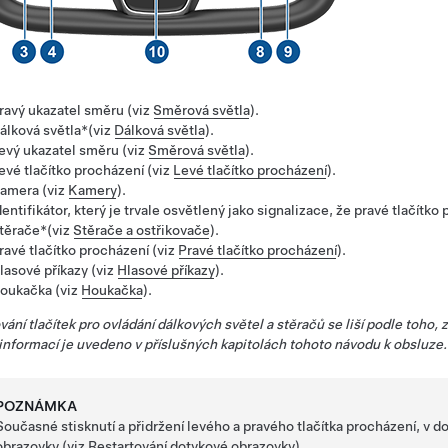
ravý ukazatel směru (viz
Směrová světla
).
álková světla*(viz
Dálková světla
).
evý ukazatel směru (viz
Směrová světla
).
evé tlačítko procházení (viz
Levé tlačítko procházení
).
amera (viz
Kamery
).
dentifikátor, který je trvale osvětlený jako signalizace, že pravé tlačít
těrače*(viz
Stěrače a ostřikovače
).
ravé tlačítko procházení (viz
Pravé tlačítko procházení
).
lasové příkazy (viz
Hlasové příkazy
).
oukačka (viz
Houkačka
).
ání tlačítek pro ovládání dálkových světel a stěračů se liší podle toho, 
informací je uvedeno v příslušných kapitolách tohoto návodu k obsluze.
POZNÁMKA
Současné stisknutí a přidržení levého a pravého tlačítka procházení, v d
obrazovky (viz
Restartování dotykové obrazovky
).