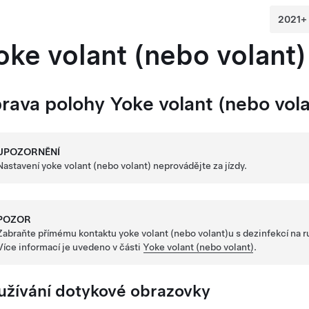
oke volant (nebo volant)
rava polohy
Yoke volant (nebo vola
UPOZORNĚNÍ
Nastavení
yoke volant (nebo volant)
neprovádějte za jízdy.
POZOR
Zabraňte přímému kontaktu
yoke volant (nebo volant)
u s dezinfekcí na 
Více informací je uvedeno v části
Yoke volant (nebo volant)
.
užívání dotykové obrazovky