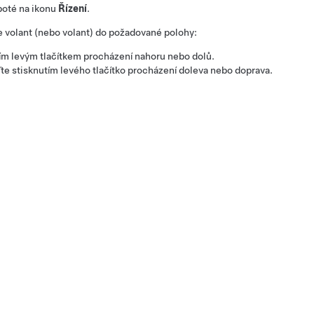
poté na ikonu
Řízení
.
 volant (nebo volant)
do požadované polohy:
m levým tlačítkem procházení nahoru nebo dolů.
 stisknutím levého tlačítko procházení doleva nebo doprava.