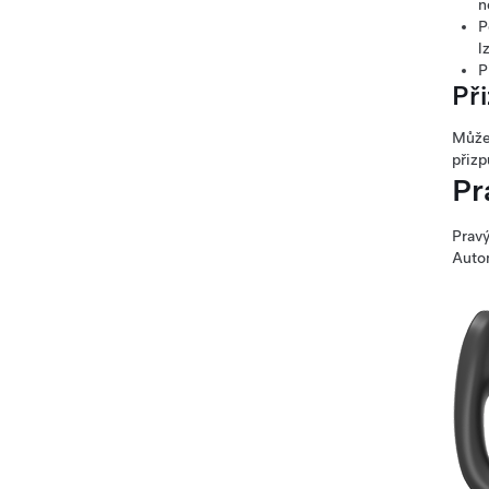
n
P
l
P
Př
Můžet
přizp
Pr
Pravý
Autom