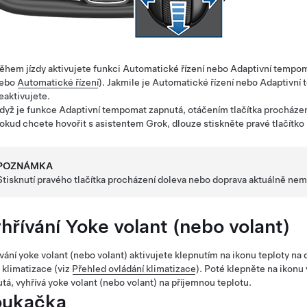
ěhem jízdy aktivujete funkci
Automatické řízení
nebo
Adaptivní tempo
ebo
Automatické řízení
). Jakmile je
Automatické řízení
nebo
Adaptivní
eaktivujete.
dyž je funkce
Adaptivní tempomat
zapnutá, otáčením tlačítka procházen
okud chcete hovořit s asistentem Grok, dlouze stiskněte pravé tlačítko
POZNÁMKA
Stisknutí pravého tlačítka procházení doleva nebo doprava aktuálně nem
hřívání
Yoke volant (nebo volant)
vání
yoke volant (nebo volant)
aktivujete klepnutím na ikonu teploty na
 klimatizace (viz
Přehled ovládání klimatizace
). Poté klepněte na ikonu
tá, vyhřívá
yoke volant (nebo volant)
na příjemnou teplotu.
ukačka