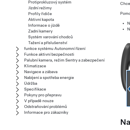
Protiprokluzový systém
Chcet
Jízdní režimy
Pomoc
Profily řidiče
Aktivní kapota
N
Informace o jízdě
N
Zadní kamery
Systém varování chodců
Tažení a příslušenství
funkce systému Autonomní řízení
Funkce aktivní bezpečnosti
Palubní kamera, režim Sentry a zabezpečení
Klimatizace
Navigace a zábava
Nabíjení a spotřeba energie
Údržba
Specifikace
Pokyny pro přepravu
V případě nouze
Odstraňování problémů
Informace pro zákazníky
Na