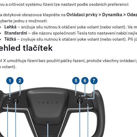
u a citlivost systému řízení lze nastavit podle osobních preferencí:
a dotykové obrazovce klepněte na
Ovládací prvky
>
Dynamika
>
Odez
yberte jednu z možností:
Lehká
– snižuje sílu nutnou k otáčení
yoke volant (nebo volant)
. Ve m
Standardní
– dle názoru společnosti Tesla toto nastavení nabízí nejl
Těžká
– zvyšuje sílu nutnou k otáčení
yoke volant (nebo volant)
. Při 
ehled tlačítek
l X
umožňuje řízení bez použití páčky řazení, protože všechny ovládací
 volant)
.