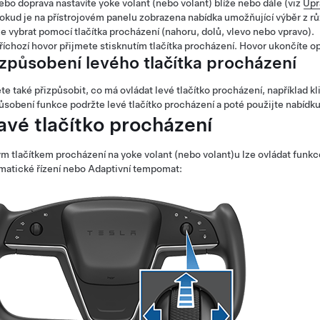
ebo doprava nastavíte
yoke volant (nebo volant)
blíže nebo dále (viz
Úpr
okud je na přístrojovém panelu zobrazena nabídka umožňující výběr z r
ze vybrat pomocí tlačítka procházení (nahoru, dolů, vlevo nebo vpravo).
říchozí hovor přijmete stisknutím tlačítka procházení. Hovor ukončíte o
izpůsobení levého tlačítka procházení
e také přizpůsobit, co má ovládat levé tlačítko procházení, například k
ůsobení funkce podržte levé tlačítko procházení a poté použijte nabídk
avé tlačítko procházení
m tlačítkem procházení na
yoke volant (nebo volant)
u lze ovládat funk
atické řízení
nebo
Adaptivní tempomat
: