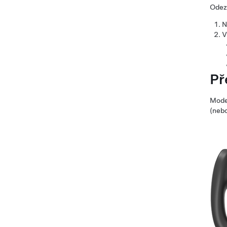
Odezv
N
V
Př
Mode
(nebo