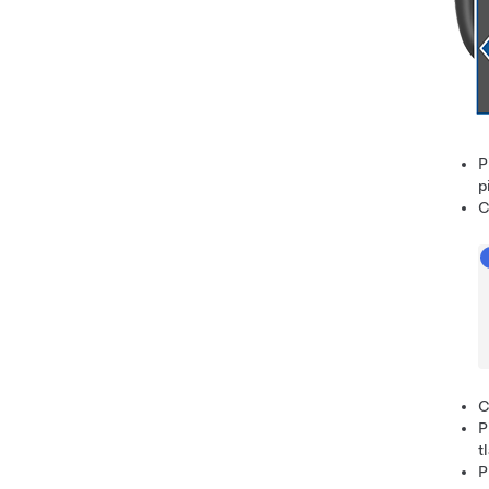
P
p
C
C
P
t
P