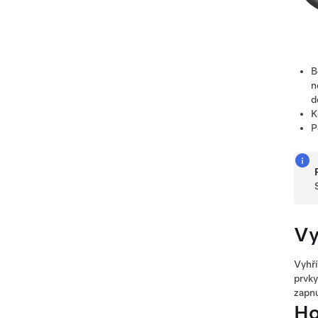
B
n
d
K
P
Vy
Vyhří
prvky
zapnu
Ho