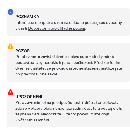
POZNÁMKA
Informace o přípravě oken na chladné počasí jsou uvedeny
v části
Doporučení pro chladné počasí
.
POZOR
Při otevírání a zavírání dveří se okna automaticky mírně
pootevřou, aby nedošlo k jejich poškození. Před zavřením
dveří se ujistěte, že je okno částečně stažené, jestliže jste
ho předtím ručně zavřeli.
UPOZORNĚNÍ
Před zavřením okna je odpovědností řidiče zkontrolovat,
zda se v otvoru okna nenachází žádná část těla cestujících,
zejména dětí. Nedodržíte-li tento pokyn, může dojít
k vážnému zranění.