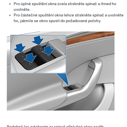
Pro úplné spuštění okna zcela stiskněte spínač a ihned ho
uvolněte.
Pro částečné spuštění okna lehce stiskněte spínač a uvolněte
ho, jakmile se okno spustí do požadované polohy.
Podobně lze zatažením za spínač příslušné okno zavřít: