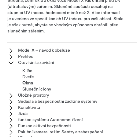
Střecha, čelní sklo a okna vozu
Model X
vás chrání před UV
(ultrafialovým) zářením. Skleněné součásti dosahují na
stupnici UV indexu hodnocení méně než 2. Více informací
je uvedeno ve specifikacích UV indexu pro vaši oblast. Stále
je však nutné, abyste se vhodným způsobem chránili před
slunečním zářením.
Model X – návod k obsluze
Přehled
Otevírání a zavírání
Klíče
Dveře
Okna
Sluneční clony
Úložné prostory
Sedadla a bezpečnostní zádržné systémy
Konektivita
Jízda
funkce systému Autonomní řízení
Funkce aktivní bezpečnosti
Palubní kamera, režim Sentry a zabezpečení