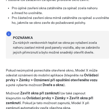
Pro úplné zavření okna zatáhněte za spínač zcela nahoru
a ihned ho uvolněte.
Pro částečné zavření okna mírně zatáhněte za spínač a uvolněte
ho, jakmile se okno zavře do požadované polohy.
POZNÁMKA
Za nízkých venkovních teplot se okna po vytažení zcela
nahoru zastaví mírně pod panely vozidla, aby se zabránilo
jejich přimrznutí a bylo možné snadněji otevřít dveře.
Pokud neúmyslně ponecháte otevřené okno,
Model X
může
odeslat oznámení do mobilní aplikace (klepněte na
Ovládací
prvky
>
Zámky
>
Oznámení při opuštění otevřeného vozu
a poté vyberte možnost
Dveře a okna
).
Možnost
Zavřít okna při zamknutí
lze také zapnout
klepnutím na
Ovládací prvky
>
Zámky
>
Zavřít okna při
zamknutí
. Pokud je tato možnost zapnutá,
Model X
při
zamknutí automaticky zavře všechna okna.