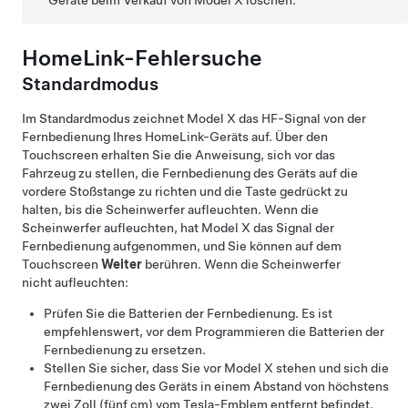
Geräte beim Verkauf von
Model X
löschen.
HomeLink-Fehlersuche
Standardmodus
Im Standardmodus zeichnet
Model X
das HF-Signal von der
Fernbedienung Ihres HomeLink-Geräts auf. Über den
Touchscreen erhalten Sie die Anweisung, sich vor das
Fahrzeug zu stellen, die Fernbedienung des Geräts auf die
vordere Stoßstange zu richten und die Taste gedrückt zu
halten, bis die Scheinwerfer aufleuchten. Wenn die
Scheinwerfer aufleuchten, hat
Model X
das Signal der
Fernbedienung aufgenommen, und Sie können auf dem
Touchscreen
Weiter
berühren. Wenn die Scheinwerfer
nicht aufleuchten:
Prüfen Sie die Batterien der Fernbedienung. Es ist
empfehlenswert, vor dem Programmieren die Batterien der
Fernbedienung zu ersetzen.
Stellen Sie sicher, dass Sie vor
Model X
stehen und sich die
Fernbedienung des Geräts in einem Abstand von höchstens
zwei Zoll (fünf cm)
vom Tesla-Emblem entfernt befindet.