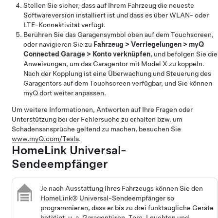
Stellen Sie sicher, dass auf Ihrem Fahrzeug die neueste
Softwareversion installiert ist und dass es über WLAN- oder
LTE-Konnektivität verfügt.
Berühren Sie das Garagensymbol oben auf dem Touchscreen,
oder navigieren Sie
zu
Fahrzeug
>
Verriegelungen
>
myQ
Connected Garage
>
Konto verknüpfen
, und befolgen Sie die
Anweisungen, um das Garagentor mit
Model X
zu koppeln.
Nach der Kopplung ist eine Überwachung und Steuerung des
Garagentors auf dem Touchscreen verfügbar, und Sie können
myQ dort weiter anpassen.
Um weitere Informationen, Antworten auf Ihre Fragen oder
Unterstützung bei der Fehlersuche zu erhalten bzw. um
Schadensansprüche geltend zu machen, besuchen Sie
www.myQ.com/Tesla
.
HomeLink Universal-
Sendeempfänger
Je nach Ausstattung Ihres Fahrzeugs können Sie den
HomeLink® Universal-Sendeempfänger so
programmieren, dass er bis zu drei funktaugliche Geräte
betätigt, u. a. Garagentüren, Tore, Leuchten und