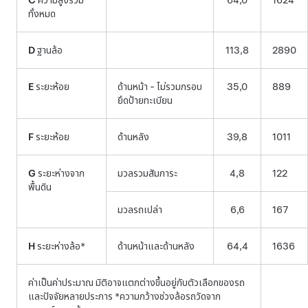
ทั้งหมด
D
ฐานล้อ
113,8
2890
E
ระยะห้อย
ด้านหน้า - ไม่รวมกรอบ
35,0
889
ยึดป้ายทะเบียน
F
ระยะห้อย
ด้านหลัง
39,8
1011
G
ระยะห่างจาก
มวลรวมสัมภาระ
4,8
122
พื้นดิน
มวลรถเปล่า
6,6
167
H
ระยะห่างล้อ*
ด้านหน้าและด้านหลัง
64,4
1636
ค่าเป็นค่าประมาณ มิติอาจแตกต่างขึ้นอยู่กับตัวเลือกของรถ
และปัจจัยหลายประการ *ความกว้างช่วงล้อรถวัดจาก