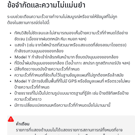
ข้อจำกัดและความไม่แม่นยำ
ระบบช่วยเตือนความเร็วอาจทำงานไม่สมบูรณ์หรืออาจให้ข้อมูลที่ไม่ถูก
ต้องในสถานการณ์ต่อไปนี้:
ทัศนวิสัยไม่ชัดเจนและไม่สามารถมองเห็นป้ายความเร็วที่กำหนดได้อย่าง
ชัดเจน (เนื่องจากฝนตกหนัก หิมะ หมอก ฯลฯ)
แสงจ้า (เช่น จากไฟหน้ารถที่สวนมาหรือแสงแดดที่ส่องลงมาโดยตรง)
กำลังรบกวนมุมมองของกล้อง
Model Y
กำลังเข้าใกล้รถคันหน้ามาก ซึ่งบดบังมุมมองของกล้อง
ที่ปัดน้ำฝนบังมุมมองของกล้อง (ไอน้ำเกาะ สกปรก ถูกสติกเกอร์บัง ฯลฯ)
มีสิ่งกีดขวางบดบังป้ายความเร็วที่กำหนด
ความเร็วที่กำหนดที่จัดเก็บไว้ในฐานข้อมูลแผนที่ไม่ถูกต้องหรือล้าสมัย
Model Y
มีการขับขี่ในพื้นที่ที่ไม่มี GPS หรือข้อมูลแผนที่ หรือตรวจไม่พบ
ป้ายความเร็วที่กำหนด
ป้ายจราจรที่ไม่เป็นไปตามรูปแบบมาตรฐานที่รู้จัก เช่น ป้ายดิจิทัลหรือป้าย
ความเร็วชั่วคราว
มีการเปลี่ยนแปลงถนนหรือความเร็วที่กำหนดเมื่อไม่นานมานี้
คำเตือน
รายการที่แสดงด้านบนไม่ได้แสดงรายการสถานการณ์ทั้งหมดที่อาจ