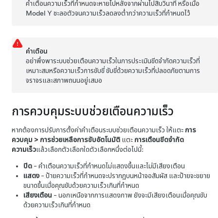
คำเตือนความเร็วที่กำหนดจะหายไปหลังจากผ่านไปสิบวินาที หรือเมื่อ
Model Y
ชะลอตัวจนความเร็วลดลงต่ำกว่าความเร็วที่กำหนดไว้
คำเตือน
อย่าพึ่งพาระบบช่วยเตือนความเร็วในการประเมินขีดจำกัดความเร็วที่
เหมาะสมหรือความเร็วการขับขี่ ขับขี่ด้วยความเร็วที่ปลอดภัยตามการ
จราจรและสภาพถนนอยู่เสมอ
การควบคุมระบบช่วยเตือนความเร็ว
หากต้องการปรับการตั้งค่าคำเตือนระบบช่วยเตือนความเร็ว ให้แตะ
การ
ควบคุม
>
การช่วยเหลือการขับอัตโนมัติ
แตะ
การเตือนขีดจำกัด
ความเร็ว
แล้วเลือกตัวเลือกใดตัวเลือกหนึ่งต่อไปนี้:
ปิด
- คำเตือนความเร็วที่กำหนดไม่แสดงขึ้นและไม่มีเสียงเตือน
แสดง
- ป้ายความเร็วที่กำหนดจะปรากฏบน
หน้าจอสัมผัส
และป้ายจะขยาย
ขนาดขึ้นเมื่อคุณขับด้วยความเร็วเกินที่กำหนด
เสียงเตือน
- นอกเหนือจากการแสดงภาพ ยังจะมีเสียงเตือนเมื่อคุณขับ
ด้วยความเร็วเกินที่กำหนด