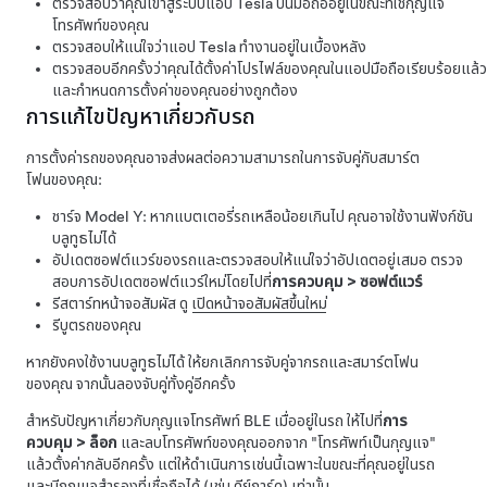
ตรวจสอบว่าคุณเข้าสู่ระบบแอป Tesla บนมือถืออยู่ในขณะที่ใช้กุญแจ
โทรศัพท์ของคุณ
ตรวจสอบให้แน่ใจว่าแอป Tesla ทำงานอยู่ในเบื้องหลัง
ตรวจสอบอีกครั้งว่าคุณได้ตั้งค่าโปรไฟล์ของคุณในแอปมือถือเรียบร้อยแล้ว
และกำหนดการตั้งค่าของคุณอย่างถูกต้อง
การแก้ไขปัญหาเกี่ยวกับรถ
การตั้งค่ารถของคุณอาจส่งผลต่อความสามารถในการจับคู่กับสมาร์ต
โฟนของคุณ:
ชาร์จ
Model Y
: หากแบตเตอรี่รถเหลือน้อยเกินไป คุณอาจใช้งานฟังก์ชัน
บลูทูธไม่ได้
อัปเดตซอฟต์แวร์ของรถและตรวจสอบให้แน่ใจว่าอัปเดตอยู่เสมอ ตรวจ
สอบการอัปเดตซอฟต์แวร์ใหม่โดยไปที่
การควบคุม
>
ซอฟต์แวร์
รีสตาร์ทหน้าจอสัมผัส ดู
เปิดหน้าจอสัมผัสขึ้นใหม่
รีบูตรถของคุณ
หากยังคงใช้งานบลูทูธไม่ได้ ให้ยกเลิกการจับคู่จากรถและสมาร์ตโฟน
ของคุณ จากนั้นลองจับคู่ทั้งคู่อีกครั้ง
สำหรับปัญหาเกี่ยวกับกุญแจโทรศัพท์ BLE เมื่ออยู่ในรถ ให้ไปที่
การ
ควบคุม
>
ล็อก
และลบโทรศัพท์ของคุณออกจาก "โทรศัพท์เป็นกุญแจ"
แล้วตั้งค่ากลับอีกครั้ง แต่ให้ดำเนินการเช่นนี้เฉพาะในขณะที่คุณอยู่ในรถ
และมีกุญแจสำรองที่เชื่อถือได้ (เช่น คีย์การ์ด) เท่านั้น