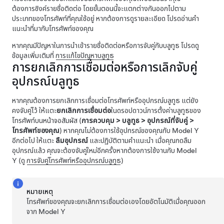
ต้องการซิงค์รายชื่อติดต่อ โดยขั้นตอนนี้จะแตกต่างกันออกไปตาม
ประเภทของโทรศัพท์ที่คุณใช้อยู่ หากต้องการดูรายละเอียด โปรดอ่านคำ
แนะนำที่มากับโทรศัพท์ของคุณ
หากคุณมีปัญหาในการนำเข้ารายชื่อติดต่อหรือการจับคู่กับบลูทูธ โปรดดู
ข้อมูลเพิ่มเติมที่
การแก้ไขปัญหาบลูทูธ
การยกเลิกการเชื่อมต่อหรือการเลิกจับคู่
อุปกรณ์บลูทูธ
หากคุณต้องการยกเลิกการเชื่อมต่อโทรศัพท์หรืออุปกรณ์บลูทูธ แต่ยัง
คงจับคู่ไว้ ให้แตะ
ยกเลิกการเชื่อมต่อ
ในดรอปดาวน์การตั้งค่าบลูทูธของ
โทรศัพท์บนหน้าจอสัมผัส (
การควบคุม
>
บลูทูธ
>
อุปกรณ์ที่จับคู่
>
โทรศัพท์ของคุณ
) หากคุณไม่ต้องการใช้อุปกรณ์ของคุณกับ
Model Y
อีกต่อไป ให้แตะ
ลืมอุปกรณ์
และปฏิบัติตามคำแนะนำ เมื่อคุณกดลืม
อุปกรณ์แล้ว คุณจะต้องจับคู่ใหม่อีกครั้งหากต้องการใช้งานกับ
Model
Y
(ดู
การจับคู่โทรศัพท์หรืออุปกรณ์บลูทูธ
)
หมายเหตุ
โทรศัพท์ของคุณจะยกเลิกการเชื่อมต่อเองโดยอัตโนมัติเมื่อคุณออก
จาก
Model Y