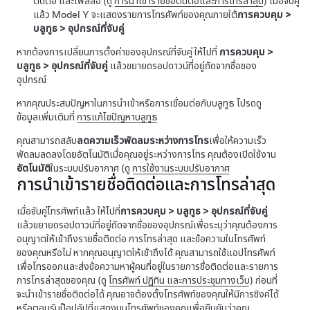
ติดต่อ และไฟล์สื่อ (ดู
การนำเข้ารายชื่อติดต่อและการโทรล่าสุด
) เมื่อจับคู่
แล้ว
Model Y
จะแสดงรายการโทรศัพท์ของคุณภายใต้
การควบคุม
>
บลูทูธ
>
อุปกรณ์ที่จับคู่
หากต้องการเปลี่ยนการตั้งค่าของอุปกรณ์ที่จับคู่ ให้ไปที่
การควบคุม
>
บลูทูธ
>
อุปกรณ์ที่จับคู่
แล้วขยายดรอปดาวน์ที่อยู่ถัดจากชื่อของ
อุปกรณ์
หากคุณประสบปัญหาในการนำเข้าหรือการเชื่อมต่อกับบลูทูธ โปรดดู
ข้อมูลเพิ่มเติมที่
การแก้ไขปัญหาบลูทูธ
คุณสามารถสลับ
ลดความเร็วพัดลมระหว่างการโทร
เพื่อให้ความเร็ว
พัดลมลดลงโดยอัตโนมัติเมื่อคุณอยู่ระหว่างการโทร คุณต้องเปิดใช้งาน
อัตโนมัติ
ในระบบปรับอากาศ (ดู
การใช้งานระบบปรับอากาศ
การนำเข้ารายชื่อติดต่อและการโทรล่าสุด
เมื่อจับคู่โทรศัพท์แล้ว ให้ไปที่
การควบคุม
>
บลูทูธ
>
อุปกรณ์ที่จับคู่
แล้วขยายดรอปดาวน์ที่อยู่ถัดจากชื่อของอุปกรณ์เพื่อระบุว่าคุณต้องการ
อนุญาตให้เข้าถึงรายชื่อติดต่อ การโทรล่าสุด และข้อความในโทรศัพท์
ของคุณหรือไม่ หากคุณอนุญาตให้เข้าถึงได้ คุณสามารถใช้แอปโทรศัพท์
เพื่อโทรออกและส่งข้อความหาผู้คนที่อยู่ในรายการชื่อติดต่อและรายการ
การโทรล่าสุดของคุณ (ดู
โทรศัพท์ ปฏิทิน และการประชุมทางเว็บ
) ก่อนที่
จะนำเข้ารายชื่อติดต่อได้ คุณอาจต้องตั้งโทรศัพท์ของคุณให้มีการซิงค์ได้
หรือตอบรับป๊อปอัปที่แสดงบนโทรศัพท์ของคุณเพื่อยืนยันว่าคุณ