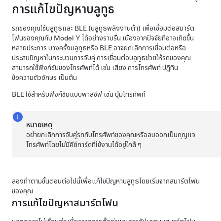
การแก้ไขปัญหาบลูทูธ
รถของคุณใช้บลูทูธและ BLE (บลูทูธพลังงานต่ำ) เพื่อเชื่อมต่อสมาร์ต
โฟนของคุณกับ
Model Y
ได้อย่างราบรื่น เนื่องจากปัจจัยที่อาจเกิดขึ้น
หลายประการ บางครั้งบลูทูธหรือ BLE อาจยกเลิกการเชื่อมต่อหรือ
ประสบปัญหาในกระบวนการจับคู่ การเชื่อมต่อบลูทูธช่วยให้รถของคุณ
สามารถใช้ฟังก์ชันของโทรศัพท์ได้ เช่น เสียง การโทรศัพท์ ปฏิทิน
ข้อความตัวอักษร เป็นต้น
BLE ใช้สำหรับฟังก์ชันแบบพาสซีฟ เช่น ปุ่มโทรศัพท์
หมายเหตุ
อย่ายกเลิกการจับคู่รถกับโทรศัพท์ของคุณหรือลบออกเป็นกุญแจ
โทรศัพท์โดยไม่มีคีย์การ์ดที่ใช้งานได้อยู่ใกล้ ๆ
ลองทำตามขั้นตอนต่อไปนี้เพื่อแก้ไขปัญหาบลูทูธโดยเริ่มจากสมาร์ตโฟน
ของคุณ
การแก้ไขปัญหาสมาร์ตโฟน