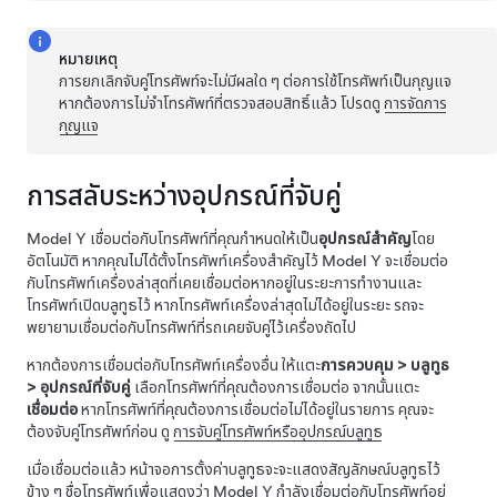
หมายเหตุ
การยกเลิกจับคู่โทรศัพท์จะไม่มีผลใด ๆ ต่อการใช้โทรศัพท์เป็นกุญแจ
หากต้องการไม่จำโทรศัพท์ที่ตรวจสอบสิทธิ์แล้ว โปรดดู
การจัดการ
กุญแจ
การสลับระหว่างอุปกรณ์ที่จับคู่
Model Y
เชื่อมต่อกับโทรศัพท์ที่คุณกำหนดให้เป็น
อุปกรณ์สำคัญ
โดย
อัตโนมัติ หากคุณไม่ได้ตั้งโทรศัพท์เครื่องสำคัญไว้
Model Y
จะเชื่อมต่อ
กับโทรศัพท์เครื่องล่าสุดที่เคยเชื่อมต่อหากอยู่ในระยะการทำงานและ
โทรศัพท์เปิดบลูทูธไว้ หากโทรศัพท์เครื่องล่าสุดไม่ได้อยู่ในระยะ รถจะ
พยายามเชื่อมต่อกับโทรศัพท์ที่รถเคยจับคู่ไว้เครื่องถัดไป
หากต้องการเชื่อมต่อกับโทรศัพท์เครื่องอื่น ให้แตะ
การควบคุม
>
บลูทูธ
>
อุปกรณ์ที่จับคู่
เลือกโทรศัพท์ที่คุณต้องการเชื่อมต่อ จากนั้นแตะ
เชื่อมต่อ
หากโทรศัพท์ที่คุณต้องการเชื่อมต่อไม่ได้อยู่ในรายการ คุณจะ
ต้องจับคู่โทรศัพท์ก่อน ดู
การจับคู่โทรศัพท์หรืออุปกรณ์บลูทูธ
เมื่อเชื่อมต่อแล้ว หน้าจอการตั้งค่าบลูทูธจะจะแสดงสัญลักษณ์บลูทูธไว้
ข้าง ๆ ชื่อโทรศัพท์เพื่อแสดงว่า
Model Y
กำลังเชื่อมต่อกับโทรศัพท์อยู่