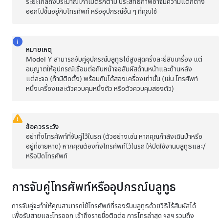
ระยะไกลถึงประมาณ
เก้าเมตร
ก็ตาม ประสิทธิภาพอาจมีความแตกต่าง
ออกไปขึ้นอยู่กับโทรศัพท์ หรืออุปกรณ์อื่น ๆ ที่คุณใช้
หมายเหตุ
Model Y
สามารถจับคู่อุปกรณ์บลูทูธได้สูงสุดครั้งละยี่สิบเครื่อง แต่
อนุญาตให้อุปกรณ์เชื่อมต่อกับหน้าจอสัมผัสด้านหน้าและด้านหลัง
แต่ละจอ (ถ้ามีติดตั้ง) พร้อมกันได้สองเครื่องเท่านั้น (เช่น โทรศัพท์
หนึ่งเครื่องและตัวควบคุมหนึ่งตัว หรือตัวควบคุมสองตัว)
ข้อควรระวัง
อย่าทิ้งโทรศัพท์ที่จับคู่ไว้ในรถ (ตัวอย่างเช่น หากคุณกำลังเดินป่าหรือ
อยู่ที่ชายหาด) หากคุณต้องทิ้งโทรศัพท์ไว้ในรถ ให้ปิดใช้งานบลูทูธและ/
หรือปิดโทรศัพท์
การจับคู่โทรศัพท์หรืออุปกรณ์บลูทูธ
การจับคู่จะทำให้คุณสามารถใช้โทรศัพท์ที่รองรับบลูทูธด้วยวิธีไร้สัมผัสได้
เพื่อรับสายและโทรออก เข้าถึงรายชื่อติดต่อ การโทรล่าสุด ฯลฯ รวมถึง