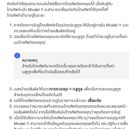
ยังยังทำให้คุณสามารถเล่นไฟล์สื่อจากโทรศัพท์ของคุณได้ เมื่อจับคู่กับ
โทรศัพท์แล้ว
Model Y
จะสามารถเชื่อมต่อกับโทรศัพท์ได้ทุกครั้งที่
โทรศัพท์เข้ามาอยู่ในระยะ
หากต้องการจับคู่โทรศัพท์หรืออุปกรณ์บลูทูธ ให้นั่งอยู่ภายใน
Model Y
และ
ตรวจสอบให้แน่ใจว่าหน้าจอสัมผัสเปิดอยู่
ปลดล็อกโทรศัพท์ของคุณและเปิดใช้งานบลูทูธ (โดยทั่วไปจะอยู่ในการตั้งค่า
บนโทรศัพท์ของคุณ)
หมายเหตุ
สำหรับโทรศัพท์บางเครื่องนั้น คุณอาจต้องเข้าไปในการตั้งค่า
บลูทูธเพื่อที่จะดำเนินขั้นตอนที่เหลือได้
บนหน้าจอสัมผัส ให้แตะ
การควบคุม
>
บลูทูธ
เพื่อเริ่มการสแกนบลูทูธ
สำหรับอุปกรณ์ใหม่โดยอัตโนมัติ
รอให้โทรศัพท์ของคุณปรากฏในรายการแล้วแตะ
เชื่อมต่อ
ตรวจสอบว่าหมายเลขที่แสดงบนโทรศัพท์ของคุณตรงกับหมายเลขบนหน้า
จอสัมผัสหรือไม่ จากนั้นให้ยืนยันในโทรศัพท์ของคุณว่าคุณต้องการจับคู่
เมื่อได้รับข้อความแจ้งในโทรศัพท์ของคุณ ให้ระบุว่าคุณต้องการอนุญาตให้
Model Y
สามารถเข้าถึงข้อมูลส่วนบุคคลของคุณหรือไม่ เช่น ปฏิทิน รายชื่อ