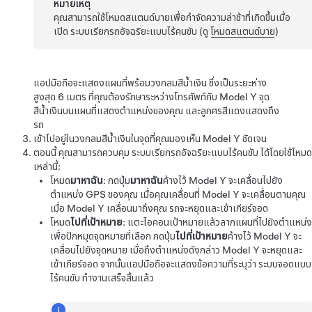
หมายเหตุ
คุณสามารถใช้โหมดสแตนด์บายเพื่อกำจัดความล่าช้าที่เกิดขึ้นเมื่อ
เปิด
ระบบเรียกรถอัจฉริยะแบบไร้คนขับ
(ดู
โหมดสแตนด์บาย
)
แอปมือถือจะแสดงแผนที่พร้อมวงกลมสีน้ำเงิน ซึ่งเป็นระยะห่าง
สูงสุด
6 เมตร
ที่คุณต้องรักษาระหว่างโทรศัพท์กับ
Model Y
จุด
สีน้ำเงินบนแผนที่แสดงตำแหน่งของคุณ และลูกศรสีแดงแสดงถึง
รถ
เข้าไปอยู่ในวงกลมสีน้ำเงินในจุดที่คุณมองเห็น
Model Y
ชัดเจน
ตอนนี้ คุณสามารถควบคุม
ระบบเรียกรถอัจฉริยะแบบไร้คนขับ
ได้โดยใช้โหมด
เหล่านี้:
โหมด
มาหาฉัน
: กดปุ่ม
มาหาฉัน
ค้างไว้
Model Y
จะเคลื่อนไปยัง
ตำแหน่ง GPS ของคุณ เมื่อคุณเคลื่อนที่
Model Y
จะเคลื่อนตามคุณ
เมื่อ
Model Y
เคลื่อนมาถึงคุณ รถจะหยุดและเข้าเกียร์จอด
โหมด
ไปที่เป้าหมาย
: แตะไอคอนเป้าหมายแล้วลากแผนที่ไปยังตำแหน่ง
เพื่อปักหมุดจุดหมายที่เลือก กดปุ่ม
ไปที่เป้าหมาย
ค้างไว้
Model Y
จะ
เคลื่อนไปยังจุดหมาย เมื่อถึงตำแหน่งดังกล่าว
Model Y
จะหยุดและ
เข้าเกียร์จอด จากนั้นแอปมือถือจะแสดงข้อความที่ระบุว่า
ระบบจอดแบบ
ไร้คนขับ
ทำงานเสร็จสิ้นแล้ว