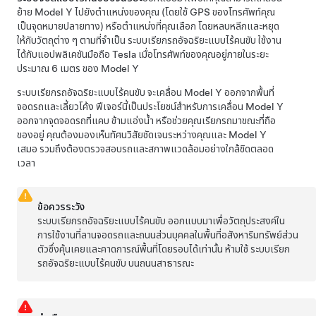
ย้าย
Model Y
ไปยังตำแหน่งของคุณ (โดยใช้ GPS ของโทรศัพท์คุณ
เป็นจุดหมายปลายทาง) หรือตำแหน่งที่คุณเลือก โดยหลบหลีกและหยุด
ให้กับวัตถุต่าง ๆ ตามที่จำเป็น
ระบบเรียกรถอัจฉริยะแบบไร้คนขับ
ใช้งาน
ได้กับแอปพลิเคชันมือถือ Tesla เมื่อโทรศัพท์ของคุณอยู่ภายในระยะ
ประมาณ
6 เมตร
ของ
Model Y
ระบบเรียกรถอัจฉริยะแบบไร้คนขับ
จะเคลื่อน
Model Y
ออกจากพื้นที่
จอดรถและเลี้ยวโค้ง ฟีเจอร์นี้เป็นประโยชน์สำหรับการเคลื่อน
Model Y
ออกจากจุดจอดรถที่แคบ ข้ามแอ่งน้ำ หรือช่วยคุณเรียกรถมาขณะที่ถือ
ของอยู่ คุณต้องมองเห็นทัศนวิสัยชัดเจนระหว่างคุณและ
Model Y
เสมอ รวมถึงต้องตรวจสอบรถและสภาพแวดล้อมอย่างใกล้ชิดตลอด
เวลา
ข้อควรระวัง
ระบบเรียกรถอัจฉริยะแบบไร้คนขับ
ออกแบบมาเพื่อวัตถุประสงค์ใน
การใช้งานที่ลานจอดรถและถนนส่วนบุคคลในพื้นที่อสังหาริมทรัพย์ส่วน
ตัวซึ่งคุ้นเคยและคาดการณ์พื้นที่โดยรอบได้เท่านั้น ห้ามใช้
ระบบเรียก
รถอัจฉริยะแบบไร้คนขับ
บนถนนสาธารณะ