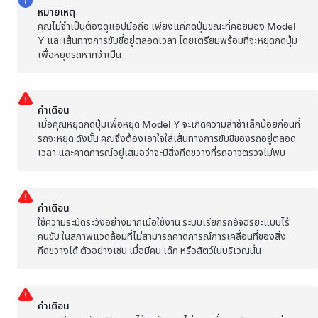
หมายเหตุ
คุณไม่จำเป็นต้องดูแอปมือถือ เพียงแค่กดปุ่มขณะที่คอยมอง
Model
Y
และเส้นทางการขับขี่อยู่ตลอดเวลา โดยเตรียมพร้อมที่จะหยุดกดปุ่ม
เพื่อหยุดรถหากจำเป็น
คำเตือน
เมื่อคุณหยุดกดปุ่มเพื่อหยุด
Model Y
จะเกิดความล่าช้าเล็กน้อยก่อนที่
รถจะหยุด ดังนั้น คุณจึงต้องเอาใจใส่เส้นทางการขับขี่ของรถอยู่ตลอด
เวลา และคาดการณ์อยู่เสมอว่าจะมีสิ่งกีดขวางที่รถอาจตรวจไม่พบ
คำเตือน
ใช้ความระมัดระวังอย่างมากเมื่อใช้งาน
ระบบเรียกรถอัจฉริยะแบบไร้
คนขับ
ในสภาพแวดล้อมที่ไม่สามารถคาดการณ์การเคลื่อนที่ของสิ่ง
กีดขวางได้ ตัวอย่างเช่น เมื่อมีคน เด็ก หรือสัตว์ในบริเวณนั้น
คำเตือน