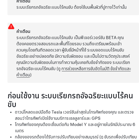
คำเตือน
ระบบเรียกรถอัจฉริยะแบบไร้คนขับ
ต้องใช้บนพื้นผิวที่ปูทางไว้เท่านั้น
คำเตือน
ระบบเรียกรถอัจฉริยะแบบไร้คนขับ
เป็นฟีเจอร์เวอร์ชัน BETA คุณ
ต้องคอยตรวจสอบรถและพื้นที่โดยรอบ รวมถึงเตรียมพร้อมเข้า
ควบคุมโดยทันทีตลอดเวลา ผู้ขับขี่มีหน้าที่ใช้
ระบบจอดแบบไร้คนขับ
อัจฉริยะอย่างปลอดภัย มีความรับผิดชอบ และเป็นไปตามวัตถุประสงค์
คุณมีความรับผิดชอบในการทำความคุ้นเคยกับข้อจำกัดของ
ระบบเรียก
รถอัจฉริยะแบบไร้คนขับ
(ดู
การช่วยเหลือการขับอัตโนมัติ
ข้อจำกัดและ
คำเตือน
)
ก่อนใช้งาน
ระบบเรียกรถอัจฉริยะแบบไร้คน
ขับ
ดาวน์โหลดแอปมือถือ Tesla เวอร์ชันล่าสุดในโทรศัพท์ของคุณ และตรวจ
สอบว่าโทรศัพท์เปิดใช้งานบริการเซลลูลาร์และ GPS
โทรศัพท์ของคุณต้องเชื่อมต่อกับ
Model Y
และอยู่ภายในรัศมีประมาณ
6
เมตร
กล้องของรถต้องได้รับการปรับเทียบอย่างสมบูรณ์ (ดู
ขับรถเพื่อปรับเทียบ