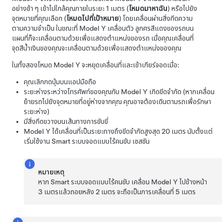
อย่างช้า ๆ เข้าไปใกล้คุณภายในระยะ
1 เมตร
(
โหมดมาหาฉัน
) หรือไปยัง
จุดหมายที่คุณเลือก (
โหมดไปที่เป้าหมาย
) โดยเคลื่อนผ่านสิ่งกีดความ
ตามความจำเป็น ในขณะที่
Model Y
เคลื่อนตัว ลูกศรสีแดงของรถบน
แผนที่ก็จะเคลื่อนตามด้วยเพื่อแสดงตำแหน่งของรถ เมื่อคุณเคลื่อนที่
จุดสีน้ำเงินของคุณจะเคลื่อนตามด้วยเพื่อแสดงตำแหน่งของคุณ
ในทั้งสองโหมด
Model Y
จะหยุดเคลื่อนที่และเข้าเกียร์จอดเมื่อ:
คุณเลิกกดปุ่มบนแอปมือถือ
ระยะห่างระหว่างโทรศัพท์ของคุณกับ
Model Y
เกิดขีดจำกัด (หากเคลื่อน
ย้ายรถไปยังจุดหมายที่อยู่ห่างจากคุณ คุณอาจต้องเดินตามรถเพื่อรักษา
ระยะห่าง)
มีสิ่งกีดขวางบนเส้นทางการขับขี่
Model Y
ได้เคลื่อนที่เป็นระยะทางถึงขีดจำกัดสูงสุด
20 เมตร
นับตั้งแต่
เริ่มใช้งาน Smart
ระบบจอดแบบไร้คนขับ
เซสชัน
หมายเหตุ
หาก Smart
ระบบจอดแบบไร้คนขับ
เคลื่อน
Model Y
ไปข้างหน้า
3 เมตรแล้วถอยหลัง 2 เมตร จะถือเป็นการเคลื่อนที่ 5 เมตร