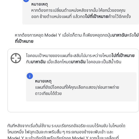
หมายเหตุ
หากต้องการเปลี่ยนตำแหน่งหลังจากนั้น ให้ยกนิ้วของคุณ
ออก ย้ายตำแหน่งแผนที่ แล้วกด
ไปที่เป้าหมาย
ค้างไว้อีกครั้ง
หากต้องการหยุด
Model Y
เมื่อใดก็ตาม ก็เพียงหยุดกดปุ่ม
มาหาฉัน
หรือ
ไป
ที่เป้าหมาย
ไอคอนเป้าหมายของแผนที่จะสลับไปมาระหว่างโหมด
ไปที่เป้าหมาย
กับ
มาหาฉัน
เมื่อเลือกโหมด
มาหาฉัน
ไอคอนจะเป็นสีน้ำเงิน
หมายเหตุ
แผนที่ยังมีไอคอนที่ให้คุณเลือกแสดง/ซ่อนภาพถ่าย
ดาวเทียมได้ด้วย
ทันทีหลังจากเริ่มต้นใช้งาน
ระบบเรียกรถอัจฉริยะแบบไร้คนขับ
ในโหมดใด
โหมดหนึ่ง ไฟฉุกเฉินจะกะพริบสั้น ๆ กระจกมองข้างจะพับเข้า และ
Model Y
จะเข้าเกียร์ขับหรือเกียร์ถอย
Model Y
จากนั้นจะเคลื่อนที่