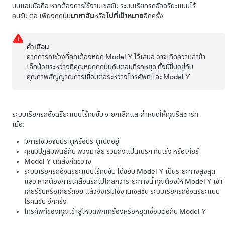
บนแอปมือถือ หากต้องการใช้งานเซสชัน
ระบบเรียกรถอัจฉริยะแบบไร้
คนขับ
ต่อ เพียงกดปุ่ม
มาหาฉัน
หรือ
ไปที่เป้าหมาย
อีกครั้ง
คำเตือน
คาดการณ์ช่วงที่คุณต้องหยุด
Model Y
ไว้เสมอ อาจเกิดความล่าช้า
เล็กน้อยระหว่างที่คุณหยุดกดปุ่มกับตอนที่รถหยุด ทั้งนี้ขึ้นอยู่กับ
คุณภาพสัญญาณการเชื่อมต่อระหว่างโทรศัพท์และ
Model Y
ระบบเรียกรถอัจฉริยะแบบไร้คนขับ
จะยกเลิกและกำหนดให้คุณรีสตาร์ท
เมื่อ:
มีการใช้มือจับประตูหรือประตูเปิดอยู่
คุณมีปฏิสัมพันธ์กับ
พวงมาลัย
รวมถึงแป้นเบรก คันเร่ง หรือเกียร์
Model Y
ติดสิ่งกีดขวาง
ระบบเรียกรถอัจฉริยะแบบไร้คนขับ
ได้ขยับ
Model Y
เป็นระยะทางสูงสุด
แล้ว หากต้องการเคลื่อนรถไปไกลกว่าระยะทางนี้ คุณต้องให้
Model Y
เข้า
เกียร์ขับหรือเกียร์ถอย แล้วจึงเริ่มใช้งานเซสชัน
ระบบเรียกรถอัจฉริยะแบบ
ไร้คนขับ
อีกครั้ง
โทรศัพท์ของคุณเข้าสู่โหมดพักเครื่องหรือหยุดเชื่อมต่อกับ
Model Y