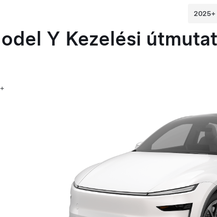
odel Y
Kezelési útmuta
5+