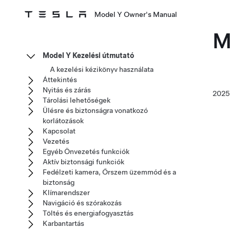
Model Y Owner's Manual
M
Model Y Kezelési útmutató
A kezelési kézikönyv használata
Áttekintés
Nyitás és zárás
202
Tárolási lehetőségek
Ülésre és biztonságra vonatkozó
korlátozások
Kapcsolat
Vezetés
Egyéb Önvezetés funkciók
Aktív biztonsági funkciók
Fedélzeti kamera, Őrszem üzemmód és a
biztonság
Klímarendszer
Navigáció és szórakozás
Töltés és energiafogyasztás
Karbantartás