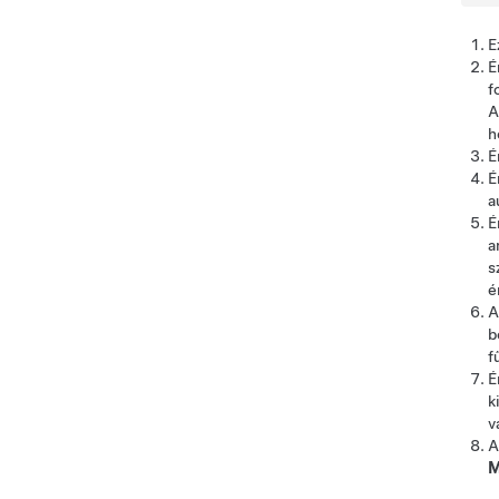
E
É
f
A
h
É
É
a
É
a
s
é
A
b
f
É
k
v
A
M