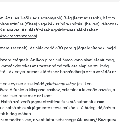
hoz. Az ülés 1-től (legalacsonyabb) 3-ig (legmagasabb), három
iros színűre (fűtés)
vagy kék színűre (hűtés)
(ha van)
változnak.
ső üléseket. Az ülésfűtések egyérintéses eléréséhez
zások testreszabása
).
.
szereltségnek)
. Az ablaktörlők
30
percig jégtelenítenek, majd
elszereltségnek
. Az ikon piros hullámos vonalakat jelenít meg,
a kormánykereket az utastér hőmérséklete alapján szükség
sától. Az egyérintéses eléréshez hozzáadhatja ezt a vezérlőt az
e meg egyszer a szélvédő
párátlanításához
(az ikon
ához
. A funkció kikapcsolásához, valamint a levegőelosztás, a
jára is érintse meg az ikont.
a Hátsó szélvédő jégmentesítése funkció automatikusan
or a hátsó ablakok jégmentesítése működik. A hideg időjárásra
tok hideg időben
.
zemmódban van, a ventilátor sebessége
Alacsony
/
Közepes
/