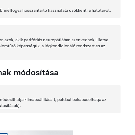
Ennélfogva hosszantartó használata csökkenti a hatótávot.
n azok, akik perifériás neuropátiában szenvednek, illetve
dalomtűrő képességük, a légkondicionáló rendszert és az
inak módosítása
ódosíthatja klímabeállításait, például bekapcsolhatja az
tasítások
).