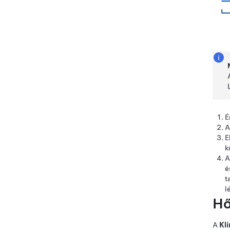
É
A
E
k
A
é
t
l
Hő
A
Kl