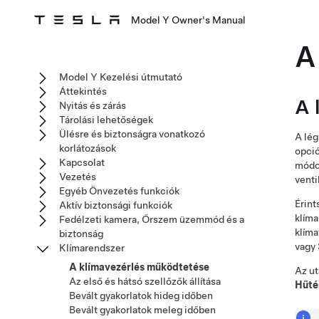
Model Y Owner's Manual
A
Model Y Kezelési útmutató
Áttekintés
A 
Nyitás és zárás
Tárolási lehetőségek
Ülésre és biztonságra vonatkozó
A lég
korlátozások
opció
Kapcsolat
módos
Vezetés
venti
Egyéb Önvezetés funkciók
Érint
Aktív biztonsági funkciók
klíma
Fedélzeti kamera, Őrszem üzemmód és a
klíma
biztonság
vagy
Klímarendszer
A klímavezérlés működtetése
Az ut
Az első és hátsó szellőzők állítása
Hűté
Bevált gyakorlatok hideg időben
Bevált gyakorlatok meleg időben