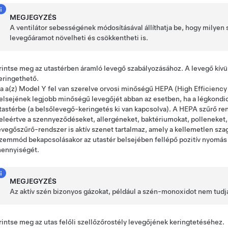
MEGJEGYZÉS
A ventilátor sebességének módosításával állíthatja be, hogy milyen
levegőáramot növelheti és csökkentheti is.
rintse meg az utastérben áramló levegő szabályozásához. A levegő kívül
eringethető.
a a(z)
Model Y
fel van szerelve orvosi minőségű HEPA (High Efficiency Pa
elsejének legjobb minőségű levegőjét abban az esetben, ha a légkondic
tastérbe (a belsőlevegő-keringetés ki van kapcsolva). A HEPA szűrő re
eleértve a szennyeződéseket, allergéneket, baktériumokat, polleneket,
evegőszűrő-rendszer is aktív szenet tartalmaz, amely a kellemetlen szag
zemmód bekapcsolásakor az utastér belsejében fellépő pozitív nyomás 
ennyiségét.
MEGJEGYZÉS
Az aktív szén bizonyos gázokat, például a szén-monoxidot nem tudja
rintse meg az utas felőli szellőzőrostély levegőjének keringtetéséhez.