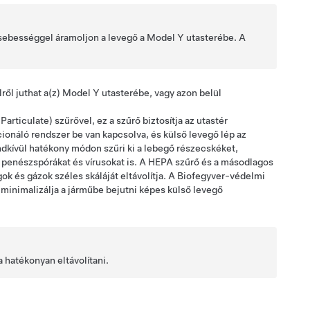
 sebességgel áramoljon a levegő a
Model Y
utasterébe. A
ről juthat a(z)
Model Y
utasterébe, vagy azon belül
rticulate) szűrővel, ez a szűrő biztosítja az utastér
ionáló rendszer be van kapcsolva, és külső levegő lép az
ndkívül hatékony módon szűri ki a lebegő részecskéket,
 penészspórákat és vírusokat is. A HEPA szűrő és a másodlagos
ok és gázok széles skáláját eltávolítja. A Biofegyver-védelmi
minimalizálja a járműbe bejutni képes külső levegő
 hatékonyan eltávolítani.