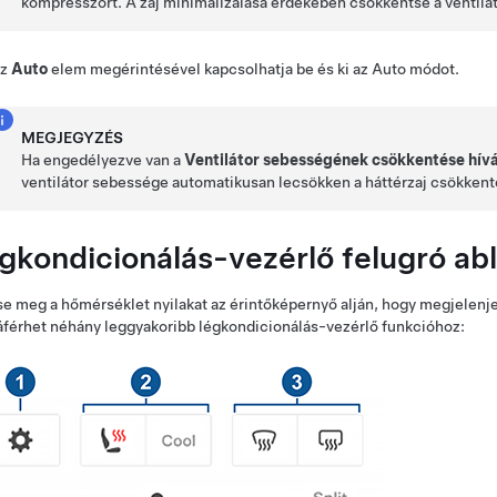
kompresszort. A zaj minimalizálása érdekében csökkentse a ventilá
z
Auto
elem megérintésével kapcsolhatja be és ki az Auto módot.
MEGJEGYZÉS
Ha engedélyezve van a
Ventilátor sebességének csökkentése hív
ventilátor sebessége automatikusan lecsökken a háttérzaj csökkenté
gkondicionálás-vezérlő felugró ab
se meg a hőmérséklet nyilakat az érintőképernyő alján, hogy megjelenj
férhet néhány leggyakoribb légkondicionálás-vezérlő funkcióhoz: