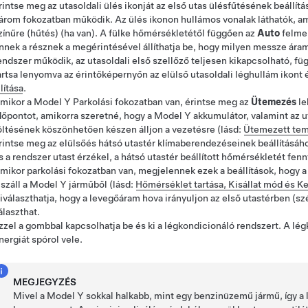
rintse meg az utasoldali ülés ikonját az első utas ülésfűtésének beállí
árom fokozatban működik. Az ülés ikonon hullámos vonalak láthatók, am
zínűre (hűtés)
(ha van)
. A fülke hőmérsékletétől függően az
Auto
felmel
nnek a résznek a megérintésével állíthatja be, hogy milyen messze áram
endszer működik, az utasoldali első szellőző teljesen kikapcsolható, fü
artsa lenyomva az érintőképernyőn az elülső utasoldali léghullám ikont 
llítása
.
mikor a
Model Y
Parkolási fokozatban van, érintse meg az
Ütemezés
le
dőpontot, amikorra szeretné, hogy a
Model Y
akkumulátor, valamint az u
öltésének köszönhetően készen álljon a vezetésre (lásd:
Ütemezett temp
rintse meg az elülsőés hátsó utastér klímaberendezéseinek beállításáh
s a rendszer utast érzékel, a hátsó utastér beállított hőmérsékletét fenn
mikor parkolási fokozatban van, megjelennek ezek a beállítások, hogy 
iszáll a
Model Y
járműből (lásd:
Hőmérséklet tartása, Kisállat mód és
iválaszthatja, hogy a levegőáram hova irányuljon az első utastérben (szé
álaszthat.
zzel a gombbal kapcsolhatja be és ki a légkondicionáló rendszert. A lég
nergiát spórol vele.
MEGJEGYZÉS
Mivel a
Model Y
sokkal halkabb, mint egy benzinüzemű jármű, így a