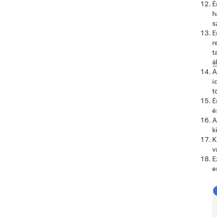
É
h
s
E
r
t
á
A
i
t
É
é
A
k
K
v
E
e