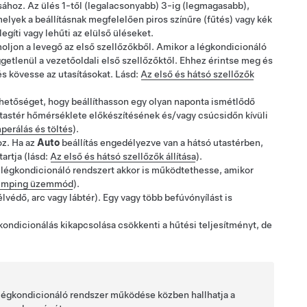
tásához. Az ülés 1-től (legalacsonyabb) 3-ig (legmagasabb),
elyek a beállításnak megfelelően piros színűre (fűtés)
vagy kék
egíti
vagy lehűti
az elülső üléseket.
oljon a levegő az első szellőzőkből.
Amikor a légkondicionáló
ggetlenül a vezetőoldali első szellőzőktől. Ehhez érintse meg és
és kövesse az utasításokat.
Lásd:
Az első és hátsó szellőzők
hetőséget, hogy beállíthasson egy olyan naponta ismétlődő
tastér hőmérséklete előkészítésének és/vagy csúcsidőn kívüli
erálás és töltés
).
oz. Ha az
Auto
beállítás engedélyezve van a hátsó utastérben,
tartja
(lásd:
Az első és hátsó szellőzők állítása
)
.
a légkondicionáló rendszert akkor is működtethesse, amikor
 Kemping üzemmód
).
lvédő, arc vagy lábtér). Egy vagy több befúvónyílást is
kondicionálás kikapcsolása csökkenti a hűtési teljesítményt, de
 légkondicionáló rendszer működése közben hallhatja a