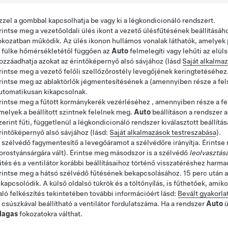
zzel a gombbal kapcsolhatja be vagy ki a légkondicionáló rendszert.
rintse meg a vezetőoldali ülés ikont a vezető ülésfűtésének beállításá
okozatban működik. Az ülés ikonon hullámos vonalak láthatók, amelyek p
 fülke hőmérsékletétől függően az
Auto
felmelegíti
vagy lehűti
az elül
ozzáadhatja azokat az érintőképernyő alsó sávjához (lásd
Saját alkalma
rintse meg a vezető felőli szellőzőrostély levegőjének keringtetéséhez
rintse meg az ablaktörlők jégmentesítésének a
(amennyiben része a fel
utomatikusan kikapcsolnak.
rintse meg a fűtött
kormánykerék
vezérléséhez
, amennyiben része a f
melyek a beállított szintnek felelnek meg.
Auto
beállításon a rendszer 
zerint fűti, függetlenül a légkondicionáló rendszer kiválasztott beállítá
rintőképernyő alsó sávjához (lásd:
Saját alkalmazások testreszabása
).
 szélvédő fagymentesítő a levegőáramot a szélvédőre irányítja. Érints
orostyánsárgára vált)
. Érintse meg másodszor is a szélvédő
leolvasztás
űtés és a ventilátor korábbi beállításaihoz történő visszatéréshez harmad
rintse meg a hátsó szélvédő fűtésének bekapcsolásához. 15 perc után 
ikapcsolódik. A külső oldalsó tükrök
és a töltőnyílás
, is fűthetőek, amik
aló felkészítés tekintetében további információért lásd:
Bevált gyakorla
 csúszkával beállítható a ventilátor fordulatszáma. Ha a rendszer
Auto
ü
agas
fokozatokra válthat.