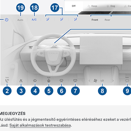
MEGJEGYZÉS
Az ülésfűtés és a jégmentesítő egyérintéses eléréséhez ezeket a vezé
Lásd:
Saját alkalmazások testreszabása
.