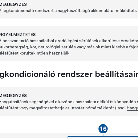
MEGJEGYZÉS
A légkondicionáló rendszert a nagyfeszültségű akkumulátor működteti. 
FIGYELMEZTETÉS
A hosszan tartó használatból eredő égési sérülések elkerülése érdekébe
cukorbetegség, kor, neurológiai sérülés vagy más ok miatt kisebb a fáj
ülésfűtést körültekintően használják.
gkondicionáló rendszer beállítása
MEGJEGYZÉS
Hangutasítások segítségével a kezének használata nélkül is könnyedén m
ülésfűtést vagy megváltoztathatja az utastér hőmérsékletét (lásd:
Hangu