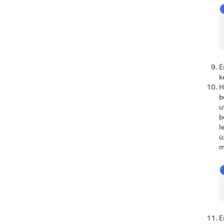
É
k
H
b
u
b
l
ü
m
É