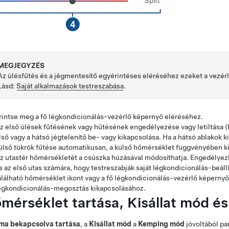
MEGJEGYZÉS
Az ülésfűtés és a jégmentesítő egyérintéses eléréséhez ezeket a vezé
Lásd:
Saját alkalmazások testreszabása
.
rintse meg a fő légkondicionálás-vezérlő képernyő eléréséhez.
z első ülések fűtésének vagy hűtésének engedélyezése vagy letiltása
(
lső vagy a hátsó jégtelenítő be- vagy kikapcsolása.
Ha a hátsó ablakok ki
ülső tükrök fűtése automatikusan, a külső hőmérséklet függvényében k
z utastér hőmérsékletét a csúszka húzásával módosíthatja. Engedélyezh
s az első utas számára, hogy testreszabják saját légkondicionálás-beállí
alálható hőmérséklet ikont vagy a fő légkondicionálás-vezérlő képernyőt
égkondicionálás-megosztás kikapcsolásához.
mérséklet tartása,
Kisállat mód
és
íma bekapcsolva tartása
, a
Kisállat mód
a
Kemping mód
jóvoltából pa