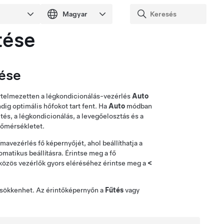
tése
tése
értelmezetten a légkondicionálás-vezérlés
Auto
dig optimális hőfokot tart fent. Ha
Auto
módban
tés, a légkondicionálás, a levegőelosztás és a
 hőmérsékletet.
ímavezérlés fő képernyőjét, ahol beállíthatja a
matikus beállításra. Érintse meg a fő
közös vezérlők gyors eléréséhez érintse meg a
<
csökkenhet. Az érintőképernyőn a
Fűtés
vagy