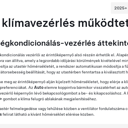
 klímavezérlés működte
légkondicionálás-vezérlés áttekin
kondicionálás vezérlői az érintőképernyő alsó részén érhetők el. Alap
ra van állítva, amely a legzordabb időjárási körülmények kivételével min
ítja az utastér hőmérsékletét, a rendszer automatikusan módosítja a fű
látorsebesség beállítását, hogy az utastérben fenntartsa a kiválasztott
se meg az érintőképernyő alján kijelzett hőmérsékletet, hogy elérje a kl
preferenciákat. Az
Auto
elemre koppintva bármikor visszatérhet az auto
vezérlő képernyőn lévő bekapcsológombot a be- és kikapcsoláshoz. A 
>
gombot a klíma felugró ablakának megjelenítéséhez.
astér felmelegedése vagy lehűlése közben a ventilátor fordulatszáma 
s
felirat látható a kívánt hőmérséklet elérése közben.