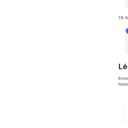
A
Lé
Érint
hozzá