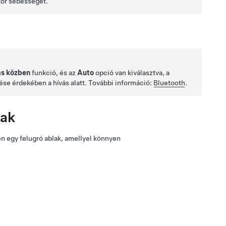
tor sebességét.
ás közben
funkció, és az
Auto
opció van kiválasztva, a
se érdekében a hívás alatt. További információ:
Bluetooth
.
lak
en egy felugró ablak, amellyel könnyen