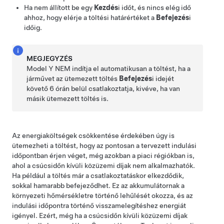
Ha nem állított be egy
Kezdés
i időt, és nincs elég idő
ahhoz, hogy elérje a töltési határértéket a
Befejezés
i
időig.
MEGJEGYZÉS
Model Y
NEM indítja el automatikusan a töltést, ha a
járművet az ütemezett töltés
Befejezés
i idejét
követő 6 órán belül csatlakoztatja, kivéve, ha van
másik ütemezett töltés is.
Az energiaköltségek csökkentése érdekében úgy is
ütemezheti a töltést, hogy az pontosan a tervezett indulási
időpontban érjen véget, még azokban a piaci régiókban is,
ahol a csúcsidőn kívüli közüzemi díjak nem alkalmazhatók.
Ha például a töltés már a csatlakoztatáskor elkezdődik,
sokkal hamarabb befejeződhet. Ez az akkumulátornak a
környezeti hőmérsékletre történő lehűlését okozza, és az
indulási időpontra történő visszamelegítéshez energiát
igényel. Ezért, még ha a csúcsidőn kívüli közüzemi díjak