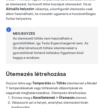
az ütemezést, ha hozott létre hozzájuk ütemezést. Ha az
Aktuális helyszín
t választja, a konfigurált ütemezés csak
akkor használható, ha visszatér ugyanarra a hozzávetőleges
fizikai helyszínre.
MEGJEGYZÉS
Az ütemezett töltés nem használható a
gyorstöltőkkel, így Tesla Superchargerrel sem. Az
Ön által létrehozott töltési ütemterveket a
gyorstöltőnél történő töltéskor figyelmen kívül
hagyja a rendszer.
Ütemezés létrehozása
Hozzon létre egy
Temperálás
és
Töltés
ütemtervet a
Model
Y
temperálásának vagy töltésének időpontjának és
napjainak meghatározásához. Ütemezés létrehozása:
Érintse meg a
Kezelőelemek
>
Ütemezés
elemet.
Válassza ki azt a helyet, amelyhez ütemezést kíván
konfigurálni.