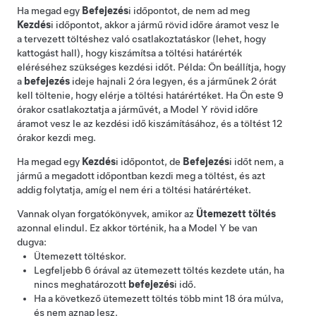
Ha megad egy
Befejezés
i időpontot, de nem ad meg
Kezdés
i időpontot, akkor a jármű rövid időre áramot vesz le
a tervezett töltéshez való csatlakoztatáskor (lehet, hogy
kattogást hall), hogy kiszámítsa a töltési határérték
eléréséhez szükséges kezdési időt. Példa: Ön beállítja, hogy
a
befejezés
ideje hajnali 2 óra legyen, és a járműnek 2 órát
kell töltenie, hogy elérje a töltési határértéket. Ha Ön este 9
órakor csatlakoztatja a járművét, a
Model Y
rövid időre
áramot vesz le az kezdési idő kiszámításához, és a töltést 12
órakor kezdi meg.
Ha megad egy
Kezdés
i időpontot, de
Befejezés
i időt nem, a
jármű a megadott időpontban kezdi meg a töltést, és azt
addig folytatja, amíg el nem éri a töltési határértéket.
Vannak olyan forgatókönyvek, amikor az
Ütemezett töltés
azonnal elindul. Ez akkor történik, ha a
Model Y
be van
dugva:
Ütemezett töltéskor.
Legfeljebb 6 órával az ütemezett töltés kezdete után, ha
nincs meghatározott
befejezés
i idő.
Ha a következő ütemezett töltés több mint 18 óra múlva,
és nem aznap lesz.