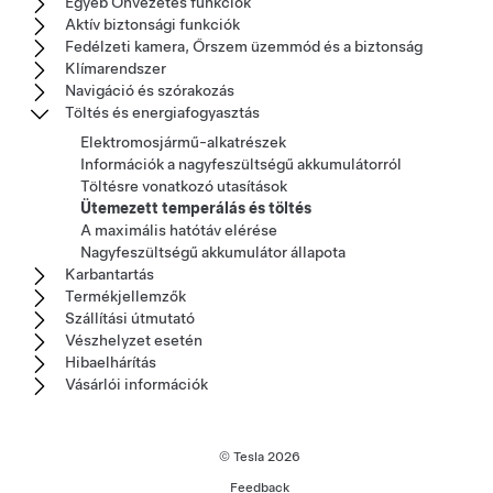
Egyéb Önvezetés funkciók
Aktív biztonsági funkciók
Fedélzeti kamera, Őrszem üzemmód és a biztonság
Klímarendszer
Navigáció és szórakozás
Töltés és energiafogyasztás
Elektromosjármű-alkatrészek
Információk a nagyfeszültségű akkumulátorról
Töltésre vonatkozó utasítások
Ütemezett temperálás és töltés
A maximális hatótáv elérése
Nagyfeszültségű akkumulátor állapota
Karbantartás
Termékjellemzők
Szállítási útmutató
Vészhelyzet esetén
Hibaelhárítás
Vásárlói információk
© Tesla
2026
Feedback