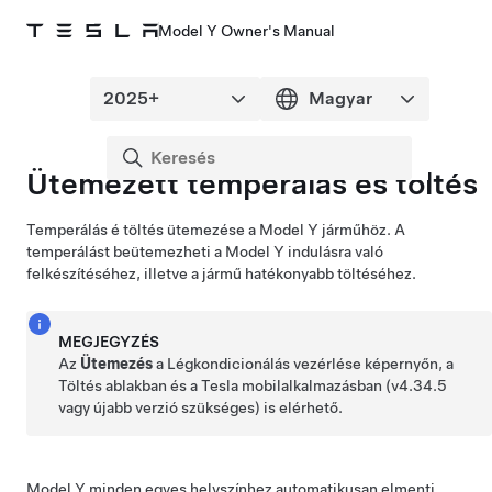
Model Y Owner's Manual
Ütemezett temperálás és töltés
Temperálás é töltés ütemezése a
Model Y
járműhöz. A
temperálást beütemezheti a
Model Y
indulásra való
felkészítéséhez, illetve a jármű hatékonyabb töltéséhez.
MEGJEGYZÉS
Az
Ütemezés
a Légkondicionálás vezérlése képernyőn, a
Töltés ablakban és a Tesla mobilalkalmazásban (v4.34.5
vagy újabb verzió szükséges) is elérhető.
Model Y
minden egyes helyszínhez automatikusan elmenti