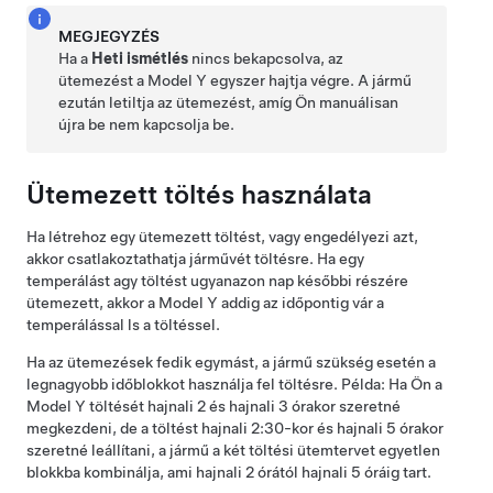
MEGJEGYZÉS
Ha a
Heti ismétlés
nincs bekapcsolva, az
ütemezést a
Model Y
egyszer hajtja végre. A jármű
ezután letiltja az ütemezést, amíg Ön manuálisan
újra be nem kapcsolja be.
Ütemezett töltés használata
Ha létrehoz egy ütemezett töltést, vagy engedélyezi azt,
akkor csatlakoztathatja járművét töltésre. Ha egy
temperálást agy töltést ugyanazon nap későbbi részére
ütemezett, akkor a
Model Y
addig az időpontig vár a
temperálással ls a töltéssel.
Ha az ütemezések fedik egymást, a jármű szükség esetén a
legnagyobb időblokkot használja fel töltésre. Példa: Ha Ön a
Model Y
töltését hajnali 2 és hajnali 3 órakor szeretné
megkezdeni, de a töltést hajnali 2:30-kor és hajnali 5 órakor
szeretné leállítani, a jármű a két töltési ütemtervet egyetlen
blokkba kombinálja, ami hajnali 2 órától hajnali 5 óráig tart.