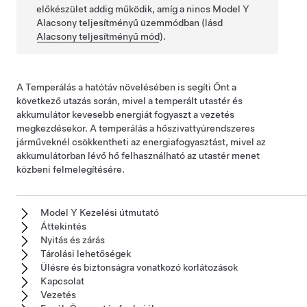
előkészület addig működik, amíg a
nincs
Model Y
Alacsony teljesítményű üzemmódban
(lásd
Alacsony teljesítményű mód
)
.
A Temperálás a hatótáv növelésében is segíti Önt a
következő utazás során, mivel a temperált utastér és
akkumulátor kevesebb energiát fogyaszt a vezetés
megkezdésekor. A temperálás a hőszivattyúrendszeres
járműveknél csökkentheti az energiafogyasztást, mivel az
akkumulátorban lévő hő felhasználható az utastér menet
közbeni felmelegítésére.
Model Y Kezelési útmutató
Áttekintés
Nyitás és zárás
Tárolási lehetőségek
Ülésre és biztonságra vonatkozó korlátozások
Kapcsolat
Vezetés