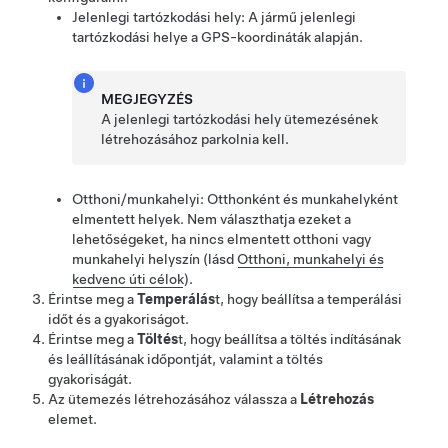
Jelenlegi tartózkodási hely: A jármű jelenlegi
tartózkodási helye a GPS-koordináták alapján.
MEGJEGYZÉS
A jelenlegi tartózkodási hely ütemezésének
létrehozásához parkolnia kell.
Otthoni/munkahelyi: Otthonként és munkahelyként
elmentett helyek. Nem választhatja ezeket a
lehetőségeket, ha nincs elmentett otthoni vagy
munkahelyi helyszín
(lásd
Otthoni, munkahelyi és
kedvenc úti célok
)
.
Érintse meg a
Temperálás
t, hogy beállítsa a temperálási
időt és a gyakoriságot.
Érintse meg a
Töltés
t, hogy beállítsa a töltés indításának
és leállításának időpontját, valamint a töltés
gyakoriságát.
Az ütemezés létrehozásához válassza a
Létrehozás
elemet.