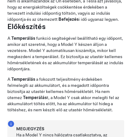
nem is alkalmazandók az Ön esetében, a Tesla azt javasolja,
hogy az energiaköltségek csökkentése érdekében a
tervezett indulási időpontig töltsön, vagyis az indulás
időpontja és az ütemezett
Befejezés
i idő ugyanaz legyen.
Előkészítés
A
Temperálás
funkció segítségével beállítható egy időpont,
amikor azt szeretné, hogy a
Model Y
készen álljon a
vezetésre.
Model Y
automatikusan kiszámítja, mikor kell
megkezdeni a temperálást. Ez biztosítja az utastér kellemes
hőmérsékletének és az akkumulátor temperálását az indulás
időpontjára.
A
Temperálás
a fokozott teljesítmény érdekében
felmelegíti az akkumulátort, és a megadott időpontra
biztosítja az utastér kellemes hőmérsékletét. Ha nem
ütemez
Temperálás
t, a
Model Y
csak akkor melegíti fel az
akkumulátort töltés előtt, ha az akkumulátor túl hideg a
töltéshez, és nem készíti elő az utastér hőmérsékletét.
MEGJEGYZÉS
Ha a
Model Y
nincs hálózatra csatlakoztatva, az