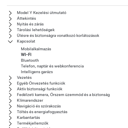
Model Y Kezelési útmutató
Áttekintés
Nyitás és zárás
Tárolási lehetőségek
Ülésre és biztonságra vonatkozó korlátozások
Kapcsolat
Mobilalkalmazás
Wi-Fi
Bluetooth
Telefon, naptár és webkonferencia
Intelligens garázs
Vezetés
Egyéb Önvezetés funkciók
Aktív biztonsági funkciók
Fedélzeti kamera, Őrszem üzemmód és a biztonság
Klímarendszer
Navigáció és szórakozás
Töltés és energiafogyasztás
Karbantartás
Termékjellemzők