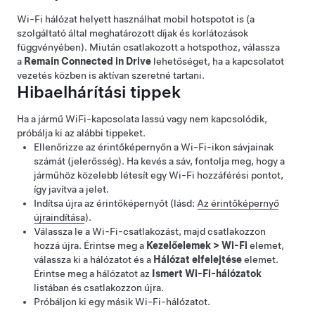
Wi-Fi hálózat helyett használhat mobil hotspotot is (a
szolgáltató által meghatározott díjak és korlátozások
függvényében). Miután csatlakozott a hotspothoz, válassza
a
Remain Connected in Drive
lehetőséget, ha a kapcsolatot
vezetés közben is aktívan szeretné tartani.
Hibaelhárítási tippek
Ha a jármű WiFi-kapcsolata lassú vagy nem kapcsolódik,
próbálja ki az alábbi tippeket.
Ellenőrizze az érintőképernyőn a Wi-Fi-ikon sávjainak
számát (jelerősség). Ha kevés a sáv, fontolja meg, hogy a
járműhöz közelebb létesít egy Wi-Fi hozzáférési pontot,
így javítva a jelet.
Indítsa újra az érintőképernyőt (lásd:
Az érintőképernyő
újraindítása
).
Válassza le a Wi-Fi-csatlakozást, majd csatlakozzon
hozzá újra. Érintse meg a
Kezelőelemek
>
Wi-Fi
elemet,
válassza ki a hálózatot és a
Hálózat elfelejtése
elemet.
Érintse meg a hálózatot az
Ismert Wi-Fi-hálózatok
listában és csatlakozzon újra.
Próbáljon ki egy másik Wi-Fi-hálózatot.