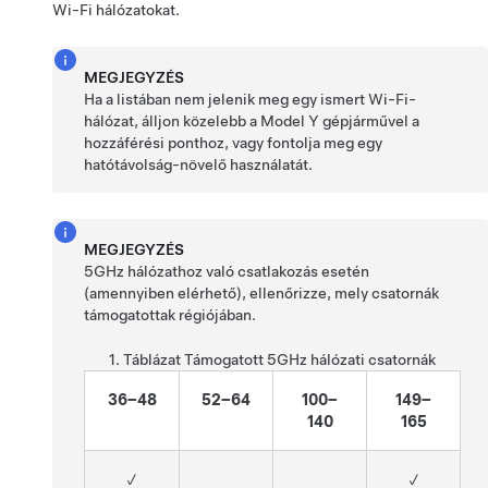
Wi-Fi hálózatokat.
MEGJEGYZÉS
Ha a listában nem jelenik meg egy ismert Wi-Fi-
hálózat, álljon közelebb a
Model Y
gépjárművel a
hozzáférési ponthoz, vagy fontolja meg egy
hatótávolság-növelő használatát.
MEGJEGYZÉS
5GHz hálózathoz való csatlakozás esetén
(amennyiben elérhető), ellenőrizze, mely csatornák
támogatottak régiójában.
1. Táblázat
Támogatott 5GHz hálózati csatornák
36–48
52–64
100–
149–
140
165
✓
✓