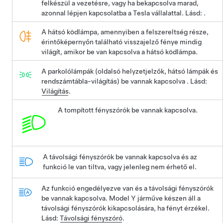
felkészül a vezetésre, vagy ha bekapcsolva marad,
azonnal lépjen kapcsolatba a Tesla vállalattal. Lásd: .
A hátsó ködlámpa, amennyiben a felszereltség része,
érintőképernyőn található visszajelző fénye mindig
világít, amikor be van kapcsolva a hátsó ködlámpa.
A parkolólámpák (oldalsó helyzetjelzők, hátsó lámpák és
rendszámtábla-világítás) be vannak kapcsolva . Lásd:
Világítás
.
A tompított fényszórók be vannak kapcsolva.
A távolsági fényszórók be vannak kapcsolva és az
funkció le van tiltva, vagy jelenleg nem érhető el.
Az funkció engedélyezve van és a távolsági fényszórók
be vannak kapcsolva.
Model Y
járműve készen áll a
távolsági fényszórók kikapcsolására, ha fényt érzékel.
Lásd:
Távolsági fényszóró
.