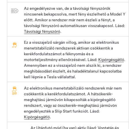
Az engedélyezve van, de a távolsági fényszórók
nincsenek bekapcsolva, mert fény észlelhető a
Model Y
előtt. Amikor a rendszer már nem észleli a fényt, a
távolsági fényszóró automatikusan visszakapcsol. Lásd:
Távolsági fényszóró
.
Ez a visszajelző sárgán villog, amikor az elektronikus
menetstabilizáló rendszerek aktívan csökkentik a
kerékfordulatszámot a féknyomás és a
motorteljesítmény ellenőrzésével. Lásd:
Kipörgésgátló
.
Amennyiben ez a visszajelző nem alszik ki, a rendszer
meghibásodást észlelt, és haladéktalanul kapcsolatba
kell lépnie a Tesla vállalattal.
Az elektronikus menetstabilizáló rendszerek már nem
csökkentik a kerékfordulatszámot. A hátsókerék-
meghajtású járművön kikapcsolták a kipörgésgátló
rendszert, vagy az összkerék-meghajtású járművön
engedélyezték a Slip Start funkciót. Lásd:
Kipörgésgátló
.
Az Utánfutó mód (ha van) aktív (lásd:
Vontatás és