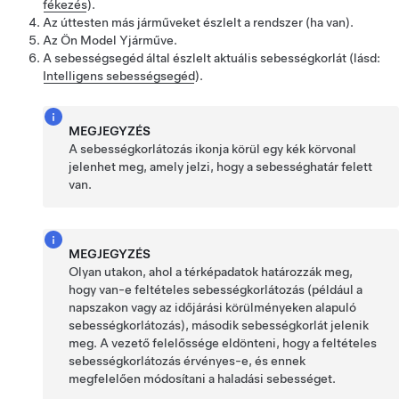
fékezés
).
Az úttesten más járműveket észlelt a rendszer (ha van).
Az Ön
Model Y
járműve.
A sebességsegéd által észlelt aktuális sebességkorlát (lásd:
Intelligens sebességsegéd
).
MEGJEGYZÉS
A sebességkorlátozás ikonja körül egy kék körvonal
jelenhet meg, amely jelzi, hogy a sebességhatár felett
van.
MEGJEGYZÉS
Olyan utakon, ahol a térképadatok határozzák meg,
hogy van-e feltételes sebességkorlátozás (például a
napszakon vagy az időjárási körülményeken alapuló
sebességkorlátozás), második sebességkorlát jelenik
meg. A vezető felelőssége eldönteni, hogy a feltételes
sebességkorlátozás érvényes-e, és ennek
megfelelően módosítani a haladási sebességet.