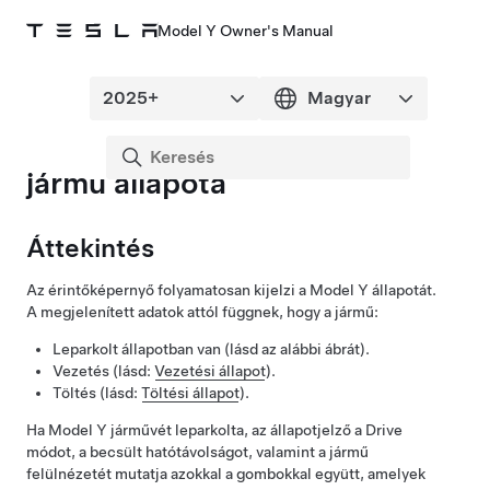
Model Y Owner's Manual
jármű állapota
Áttekintés
Az érintőképernyő folyamatosan kijelzi a
Model Y
állapotát.
A megjelenített adatok attól függnek, hogy a jármű:
Leparkolt állapotban van (lásd az alábbi ábrát).
Vezetés (lásd:
Vezetési állapot
).
Töltés (lásd:
Töltési állapot
).
Ha
Model Y
járművét leparkolta, az állapotjelző a Drive
módot, a becsült hatótávolságot, valamint a jármű
felülnézetét mutatja azokkal a gombokkal együtt, amelyek