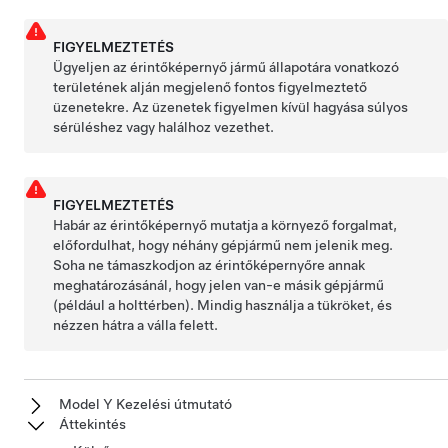
FIGYELMEZTETÉS
Ügyeljen az érintőképernyő jármű állapotára vonatkozó
területének alján megjelenő fontos figyelmeztető
üzenetekre. Az üzenetek figyelmen kívül hagyása súlyos
sérüléshez vagy halálhoz vezethet.
FIGYELMEZTETÉS
Habár az érintőképernyő mutatja a környező forgalmat,
előfordulhat, hogy néhány gépjármű nem jelenik meg.
Soha ne támaszkodjon az érintőképernyőre annak
meghatározásánál, hogy jelen van-e másik gépjármű
(például a holttérben). Mindig használja a tükröket, és
nézzen hátra a válla felett.
Model Y Kezelési útmutató
Áttekintés