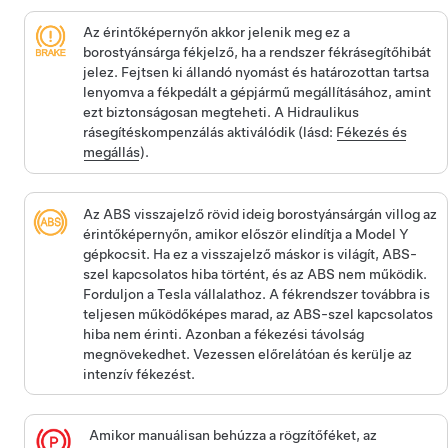
Az érintőképernyőn akkor jelenik meg ez a
borostyánsárga fékjelző, ha a rendszer fékrásegítőhibát
jelez. Fejtsen ki állandó nyomást és határozottan tartsa
lenyomva a fékpedált a gépjármű megállításához, amint
ezt biztonságosan megteheti. A Hidraulikus
rásegítéskompenzálás aktiválódik (lásd:
Fékezés és
megállás
).
Az ABS visszajelző rövid ideig borostyánsárgán villog az
érintőképernyőn, amikor először elindítja a
Model Y
gépkocsit. Ha ez a visszajelző máskor is világít, ABS-
szel kapcsolatos hiba történt, és az ABS nem működik.
Forduljon a Tesla vállalathoz. A fékrendszer továbbra is
teljesen működőképes marad, az ABS-szel kapcsolatos
hiba nem érinti. Azonban a fékezési távolság
megnövekedhet. Vezessen előrelátóan és kerülje az
intenzív fékezést.
Amikor manuálisan behúzza a rögzítőféket, az