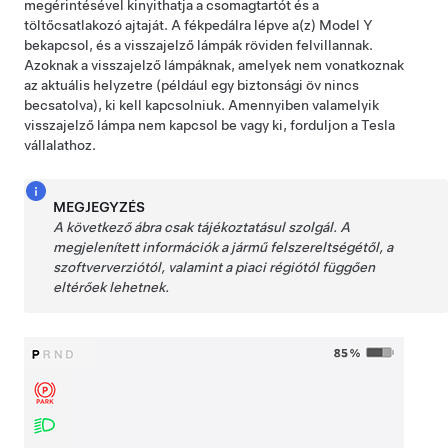
megérintésével kinyithatja a csomagtartót és a
töltőcsatlakozó ajtaját. A fékpedálra lépve a(z)
Model Y
bekapcsol, és a visszajelző lámpák röviden felvillannak.
Azoknak a visszajelző lámpáknak, amelyek nem vonatkoznak
az aktuális helyzetre (például egy biztonsági öv nincs
becsatolva), ki kell kapcsolniuk. Amennyiben valamelyik
visszajelző lámpa nem kapcsol be vagy ki, forduljon a Tesla
vállalathoz.
MEGJEGYZÉS
A következő ábra csak tájékoztatásul szolgál. A
megjelenített információk a jármű felszereltségétől, a
szoftververziótól, valamint a piaci régiótól függően
eltérőek lehetnek.