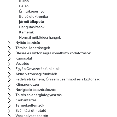
Külső
Belső
Érintőképernyő
Belső elektronika
jármű állapota
Hangutasítások
Kamerák
Normál működési hangok
Nyitás és zárás
Tárolási lehetőségek
Ülésre és biztonságra vonatkozó korlátozások
Kapcsolat
Vezetés
Egyéb Önvezetés funkciók
Aktív biztonsági funkciók
Fedélzeti kamera, Őrszem üzemmód és a biztonság
Klímarendszer
Navigáció és szórakozás
Töltés és energiafogyasztás
Karbantartás
Termékjellemzők
Szállítási útmutató
Vészhelyzet esetén