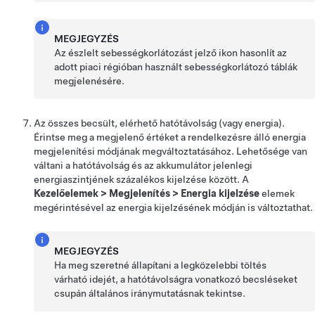
MEGJEGYZÉS
Az észlelt sebességkorlátozást jelző ikon hasonlít az
adott piaci régióban használt sebességkorlátozó táblák
megjelenésére.
Az összes becsült, elérhető hatótávolság (vagy energia).
Érintse meg a megjelenő értéket a rendelkezésre álló energia
megjelenítési módjának megváltoztatásához. Lehetősége van
váltani a hatótávolság és az akkumulátor jelenlegi
energiaszintjének százalékos kijelzése között. A
Kezelőelemek
>
Megjelenítés
>
Energia kijelzése
elemek
megérintésével az energia kijelzésének módján is változtathat.
MEGJEGYZÉS
Ha meg szeretné állapítani a legközelebbi töltés
várható idejét, a hatótávolságra vonatkozó becsléseket
csupán általános iránymutatásnak tekintse.