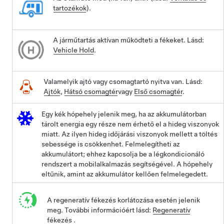
tartozékok
).
A járműtartás aktívan működteti a fékeket. Lásd:
Vehicle Hold
.
Valamelyik ajtó vagy csomagtartó nyitva van. Lásd:
Ajtók
,
Hátsó csomagtér
vagy
Első csomagtér
.
Egy kék hópehely jelenik meg, ha az akkumulátorban
tárolt energia egy része nem érhető el a hideg viszonyok
miatt. Az ilyen hideg időjárási viszonyok mellett a töltés
sebessége is csökkenhet. Felmelegítheti az
akkumulátort; ehhez kapcsolja be a légkondicionáló
rendszert a mobilalkalmazás segítségével. A hópehely
eltűnik, amint az akkumulátor kellően felmelegedett.
A regeneratív fékezés korlátozása esetén jelenik
meg. További információért lásd:
Regeneratív
fékezés
.