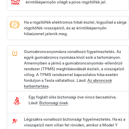
érintőképernyőn világít a piros rögzítőfék jel.
Ha a rögzítőfék elektromos hibát észlel, kigyullad a sárga
rögzítőfék-visszajelző, és az érintőképernyőn
hibaüzenet jelenik meg.
Gumiabroncsnyomásra vonatkozó figyelmeztetés. Az
egyik gumiabroncs nyomása kívül esik a tartományon.
Amennyiben a jármű a gumiabroncsnyomás-ellenőrző
rendszer (TPMS) meghibásodását észleli, a visszajelző
villog. A TPMS rendszerrel kapcsolatos hiba esetén
forduljon a Tesla vállalathoz. Lásd:
Az abroncsok
karbantartása
.
Egy foglalt ülés biztonsági öve nincs becsatolva.
Lásd:
Biztonsági övek
.
Légzsákra vonatkozó biztonsági figyelmeztetés. Ha ez a
visszajelző nem villan fel röviden, amikor a
Model Y