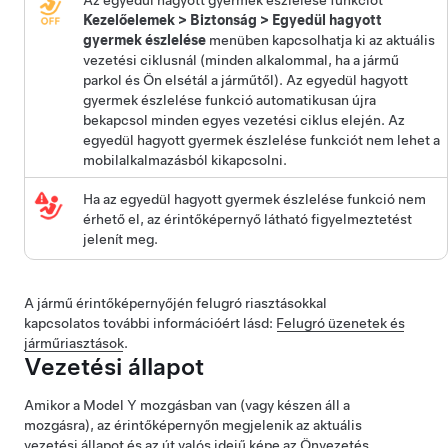
Az egyedül hagyott gyermek észlelése funkciót
Kezelőelemek
>
Biztonság
>
Egyedül hagyott
gyermek észlelése
menüben kapcsolhatja ki az aktuális
vezetési ciklusnál (minden alkalommal, ha a jármű
parkol és Ön elsétál a járműtől). Az egyedül hagyott
gyermek észlelése funkció automatikusan újra
bekapcsol minden egyes vezetési ciklus elején. Az
egyedül hagyott gyermek észlelése funkciót nem lehet a
mobilalkalmazásból kikapcsolni.
Ha az egyedül hagyott gyermek észlelése funkció nem
érhető el, az érintőképernyő látható figyelmeztetést
jelenít meg.
A jármű érintőképernyőjén felugró riasztásokkal
kapcsolatos további információért lásd:
Felugró üzenetek és
járműriasztások
.
Vezetési állapot
Amikor a
Model Y
mozgásban van (vagy készen áll a
mozgásra), az érintőképernyőn megjelenik az aktuális
vezetési állapot és az út valós idejű képe az
Önvezetés