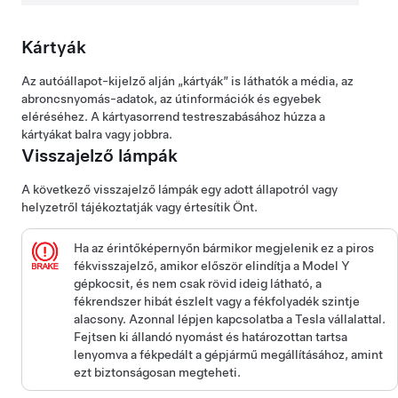
Kártyák
Az autóállapot-kijelző alján „kártyák” is láthatók a média, az
abroncsnyomás-adatok, az útinformációk és egyebek
eléréséhez. A kártyasorrend testreszabásához húzza a
kártyákat balra vagy jobbra.
Visszajelző lámpák
A következő visszajelző lámpák egy adott állapotról vagy
helyzetről tájékoztatják vagy értesítik Önt.
Ha az érintőképernyőn bármikor megjelenik ez a piros
fékvisszajelző, amikor először elindítja a
Model Y
gépkocsit, és nem csak rövid ideig látható, a
fékrendszer hibát észlelt vagy a fékfolyadék szintje
alacsony. Azonnal lépjen kapcsolatba a Tesla vállalattal.
Fejtsen ki állandó nyomást és határozottan tartsa
lenyomva a fékpedált a gépjármű megállításához, amint
ezt biztonságosan megteheti.