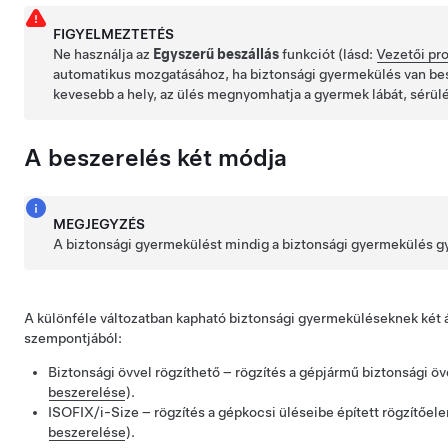
FIGYELMEZTETÉS
Ne használja az
Egyszerű beszállás
funkciót (lásd:
Vezetői pro
automatikus mozgatásához, ha biztonsági gyermekülés van bes
kevesebb a hely, az ülés megnyomhatja a gyermek lábát, sérülé
A beszerelés két módja
MEGJEGYZÉS
A biztonsági gyermekülést mindig a biztonsági gyermekülés gy
A különféle változatban kapható biztonsági gyermeküléseknek két ál
szempontjából:
Biztonsági övvel rögzíthető – rögzítés a gépjármű biztonsági öv
beszerelése
).
ISOFIX/i-Size – rögzítés a gépkocsi üléseibe épített rögzítőel
beszerelése
).