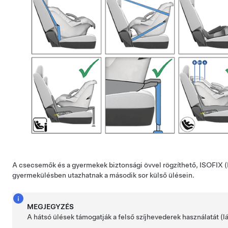
A csecsemők és a gyermekek biztonsági övvel rögzíthető, ISOFIX (I
gyermekülésben utazhatnak a második sor külső ülésein.
MEGJEGYZÉS
A hátsó ülések támogatják a felső szíjhevederek használatát (l