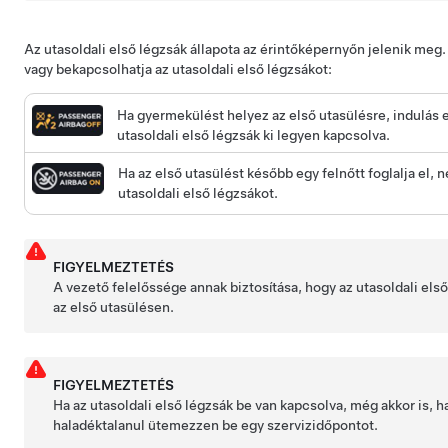
Az utasoldali első légzsák állapota az érintőképernyőn jelenik meg.
vagy bekapcsolhatja az utasoldali első légzsákot:
Ha gyermekülést helyez az első utasülésre, indulás e
utasoldali első légzsák ki legyen kapcsolva.
Ha az első utasülést később egy felnőtt foglalja el, n
utasoldali első légzsákot.
FIGYELMEZTETÉS
A vezető felelőssége annak biztosítása, hogy az utasoldali els
az első utasülésen.
FIGYELMEZTETÉS
Ha az utasoldali első légzsák be van kapcsolva, még akkor is, h
haladéktalanul ütemezzen be egy szervizidőpontot.