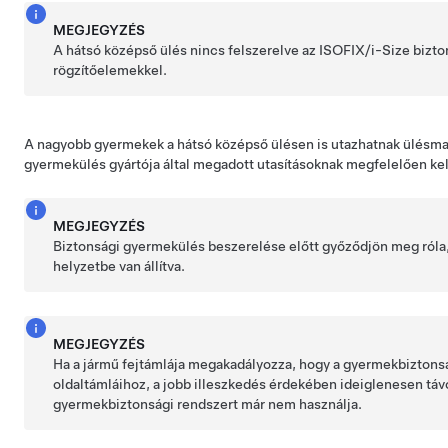
MEGJEGYZÉS
A hátsó középső ülés nincs felszerelve az ISOFIX/i-Size biz
rögzítőelemekkel.
A nagyobb gyermekek a hátsó középső ülésen is utazhatnak ülésmag
gyermekülés gyártója által megadott utasításoknak megfelelően kel
MEGJEGYZÉS
Biztonsági gyermekülés beszerelése előtt győződjön meg róla
helyzetbe van állítva.
MEGJEGYZÉS
Ha a jármű fejtámlája megakadályozza, hogy a gyermekbiztonsá
oldaltámláihoz, a jobb illeszkedés érdekében ideiglenesen távolí
gyermekbiztonsági rendszert már nem használja.