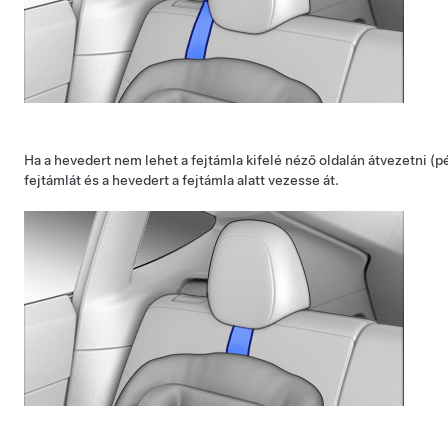
Ha a hevedert nem lehet a fejtámla kifelé néző oldalán átvezetni (
fejtámlát és a hevedert a fejtámla alatt vezesse át.