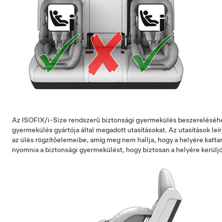
Az ISOFIX/i-Size rendszerű biztonsági gyermekülés beszereléséhez
gyermekülés gyártója által megadott utasításokat. Az utasítások leí
az ülés rögzítőelemeibe, amíg meg nem hallja, hogy a helyére katta
nyomnia a biztonsági gyermekülést, hogy biztosan a helyére kerülj