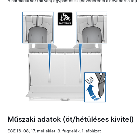
A harmadik sor (ha van) egypántos szíjhevederénél a hevedert a fejt
Műszaki adatok (öt
/hét
üléses kivitel)
ECE 16-08, 17. melléklet, 3. függelék, 1. táblázat