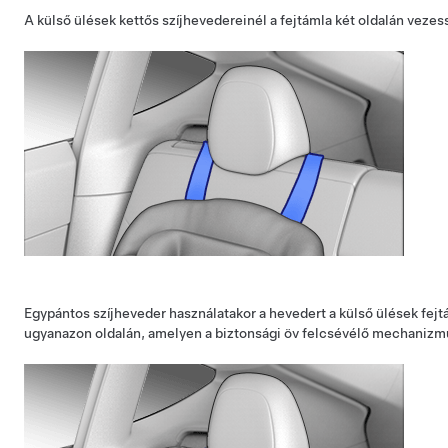
A külső ülések kettős szíjhevedereinél a fejtámla két oldalán vezes
Egypántos szíjheveder használatakor a hevedert a külső ülések fejtá
ugyanazon oldalán, amelyen a biztonsági öv felcsévélő mechanizmus