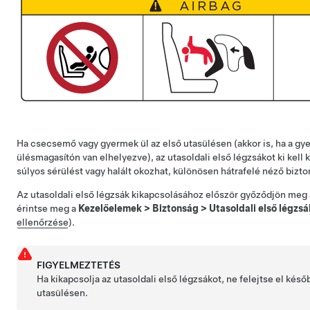
Ha csecsemő vagy gyermek ül az első utasülésen (akkor is, ha a g
ülésmagasítón van elhelyezve), az utasoldali első légzsákot ki kell
súlyos sérülést vagy halált okozhat, különösen hátrafelé néző bizt
Az utasoldali első légzsák kikapcsolásához először győződjön meg 
érintse meg a
Kezelőelemek
>
Biztonság
>
Utasoldali első légzsá
ellenőrzése
).
FIGYELMEZTETÉS
Ha kikapcsolja az utasoldali első légzsákot, ne felejtse el késő
utasülésen.