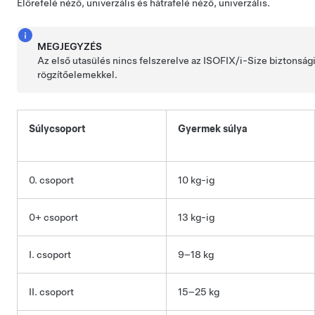
Előrefelé néző, univerzális és hátrafelé néző, univerzális.
MEGJEGYZÉS
Az első utasülés nincs felszerelve az ISOFIX/i-Size biztons
rögzítőelemekkel.
Súlycsoport
Gyermek súlya
0. csoport
10 kg-ig
0+ csoport
13 kg-ig
I. csoport
9–18 kg
II. csoport
15–25 kg