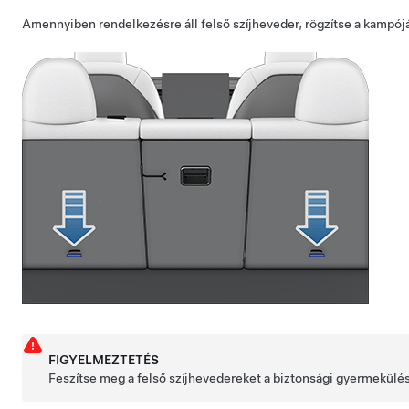
Amennyiben rendelkezésre áll felső szíjheveder, rögzítse a kampójá
FIGYELMEZTETÉS
Feszítse meg a felső szíjhevedereket a biztonsági gyermekülés