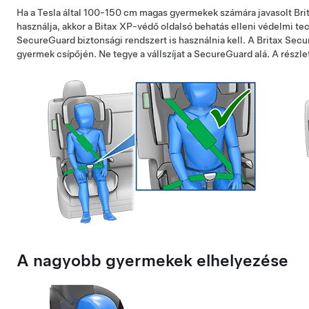
Ha a Tesla által 100-150 cm magas gyermekek számára javasolt Bri
használja, akkor a Bitax XP-védő oldalsó behatás elleni védelmi tec
SecureGuard biztonsági rendszert is használnia kell. A Britax Secu
gyermek csípőjén. Ne tegye a vállszíjat a SecureGuard alá. A részlete
A nagyobb gyermekek elhelyezése