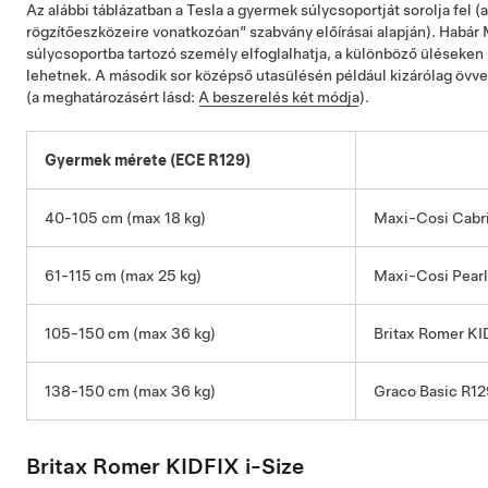
Az alábbi táblázatban a Tesla a gyermek súlycsoportját sorolja fe
rögzítőeszközeire vonatkozóan” szabvány előírásai alapján). Habár
súlycsoportba tartozó személy elfoglalhatja, a különböző üléseken
lehetnek. A második sor középső utasülésén például kizárólag övve
(a meghatározásért lásd:
A beszerelés két módja
).
Gyermek mérete (ECE R129)
40-105 cm (max 18 kg)
Maxi-Cosi Cabrio
61-115 cm (max 25 kg)
Maxi-Cosi Pearl
105-150 cm (max 36 kg)
Britax Romer KID
138-150 cm (max 36 kg)
Graco Basic R12
Britax Romer KIDFIX i-Size