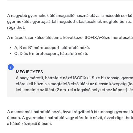
A nagyobb gyermekek ülésmagasító használatával a második sor küls
gyermekülés gyártója által megadott utasításoknak megfelelően az 
rögzíthet.
A második sor külső ülésein a következő ISOFIX/i-Size méretosztá
A, B és B1 méretcsoport, előrefelé néző.
C, D és E méretcsoport, hátrafelé néző.
MEGJEGYZÉS
A nagy méretű, hátrafelé néző ISOFIX/i-Size biztonsági gyer
előre kell húznia a megfelelő első ülést az üléssín közepéig (
kell emelnie az ülést (2 cm-rel a legalsó helyzethez képest), és
A csecsemők hátrafelé néző, övvel rögzíthető biztonsági gyermekül
ülésen. A gyermekek hátrafelé vagy előrefelé néző, övvel rögzíthe
a hátsó középső ülésen.