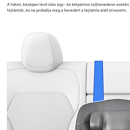
A hátsó, középen levő ülés egy- és kétpántos szíjhevederei esetén a
fejtámlát, és ne próbálja meg a hevedert a fejtámla alatt elvezetni.