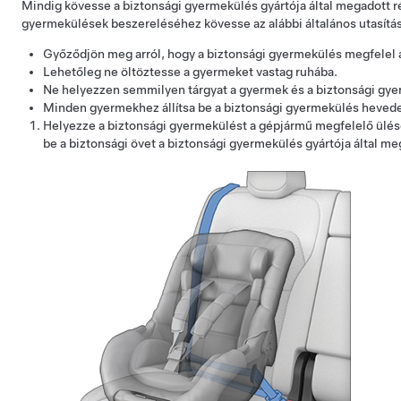
Mindig kövesse a biztonsági gyermekülés gyártója által megadott ré
gyermekülések beszereléséhez kövesse az alábbi általános utasítá
Győződjön meg arról, hogy a biztonsági gyermekülés megfelel 
Lehetőleg ne öltöztesse a gyermeket vastag ruhába.
Ne helyezzen semmilyen tárgyat a gyermek és a biztonsági gye
Minden gyermekhez állítsa be a biztonsági gyermekülés hevedere
Helyezze a biztonsági gyermekülést a gépjármű megfelelő ülésér
be a biztonsági övet a biztonsági gyermekülés gyártója által m