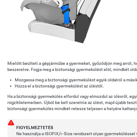
Mielőtt beülteti a gépjárműbe a gyermeket, győződjön meg arról, 
beszerelve. Fogja meg a biztonsági gyermekülést elöl, mindkét old
Mozgassa meg a biztonsági gyermekülést egyik oldalról a másik
Húzza el a biztonsági gyermekülést az üléstől.
Ha a biztonsági gyermekülés elfordul vagy elmozdul az ülésről, egyi
rögzítőelemeiben. Újból be kell szerelnie az ülést, majd újabb teszt
biztonsági gyermekülés mindkét retesze teljesen a helyére kattanj
FIGYELMEZTETÉS
Ne használja a ISOFIX/i-Size rendszert olyan gyermeküléssel 