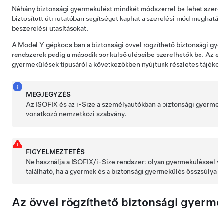
Néhány biztonsági gyermekülést mindkét módszerrel be lehet szerel
biztosított útmutatóban segítséget kaphat a szerelési mód meghatár
beszerelési utasításokat.
A
Model Y
gépkocsiban a biztonsági övvel rögzíthető biztonsági g
rendszerek pedig a második sor külső üléseibe szerelhetők be. Az 
gyermekülések típusáról a következőkben nyújtunk részletes tájéko
MEGJEGYZÉS
Az ISOFIX és az i-Size a személyautókban a biztonsági gyerme
vonatkozó nemzetközi szabvány.
FIGYELMEZTETÉS
Ne használja a ISOFIX/i-Size rendszert olyan gyermeküléssel 
található, ha a gyermek és a biztonsági gyermekülés összsúlya
Az övvel rögzíthető biztonsági gyer