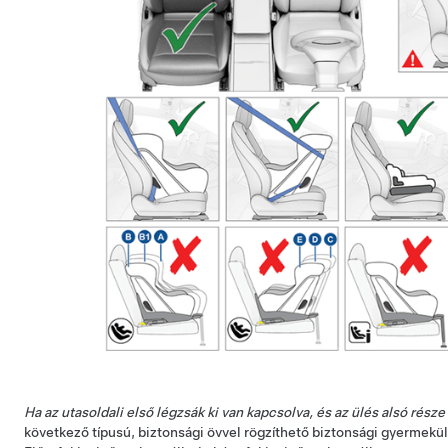
Ha az utasoldali első légzsák ki van kapcsolva, és az ülés alsó része
következő típusú, biztonsági övvel rögzíthető biztonsági gyermekül