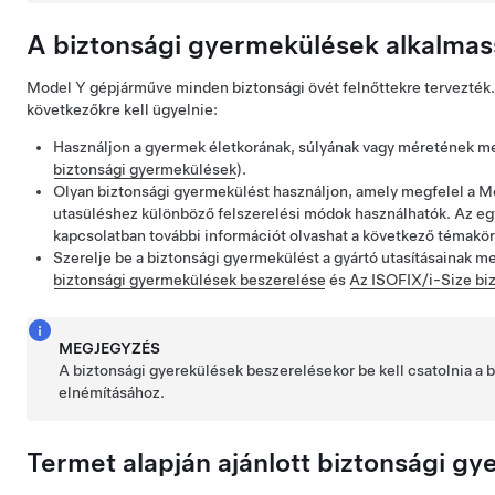
A biztonsági gyermekülések alkalmas
Model Y
gépjárműve minden biztonsági övét felnőttekre tervezté
következőkre kell ügyelnie:
Használjon a gyermek életkorának, súlyának vagy méretének me
biztonsági gyermekülések
).
Olyan biztonsági gyermekülést használjon, amely megfelel a
M
utasüléshez különböző felszerelési módok használhatók. Az e
kapcsolatban további információt olvashat a következő témakö
Szerelje be a biztonsági gyermekülést a gyártó utasításainak me
biztonsági gyermekülések beszerelése
és
Az ISOFIX/i-Size bi
MEGJEGYZÉS
A biztonsági gyerekülések beszerelésekor be kell csatolnia a b
elnémításához.
Termet alapján
ajánlott biztonsági g