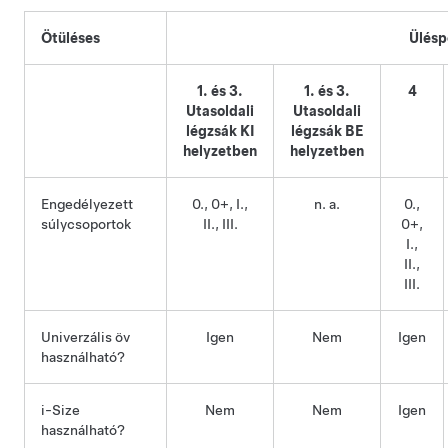
Ötüléses
Ülésp
1. és 3.
1. és 3.
4
Utasoldali
Utasoldali
légzsák KI
légzsák BE
helyzetben
helyzetben
Engedélyezett
0., 0+, I.,
n. a.
0.,
súlycsoportok
II., III.
0+,
I.,
II.,
III.
Univerzális öv
Igen
Nem
Igen
használható?
i-Size
Nem
Nem
Igen
használható?