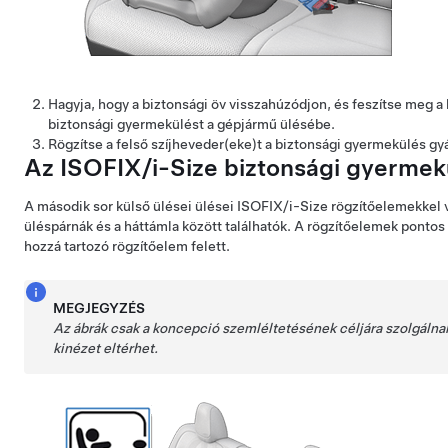
Hagyja, hogy a biztonsági öv visszahúzódjon, és feszítse meg a
biztonsági gyermekülést a gépjármű ülésébe.
Rögzítse a felső szíjheveder(eke)t a biztonsági gyermekülés gyár
Az ISOFIX/i-Size biztonsági gyermek
A második sor külső ülései ülései ISOFIX/i-Size rögzítőelemekkel 
üléspárnák és a háttámla között találhatók. A rögzítőelemek pontos 
hozzá tartozó rögzítőelem felett.
MEGJEGYZÉS
Az ábrák csak a koncepció szemléltetésének céljára szolgálnak.
kinézet eltérhet.