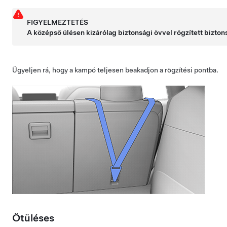
FIGYELMEZTETÉS
A középső ülésen kizárólag biztonsági övvel rögzített bizto
Ügyeljen rá, hogy a kampó teljesen beakadjon a rögzítési pontba.
Ötüléses