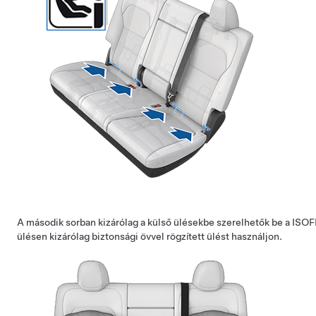
A második sorban kizárólag a külső ülésekbe szerelhetők be a ISO
ülésen kizárólag biztonsági övvel rögzített ülést használjon.