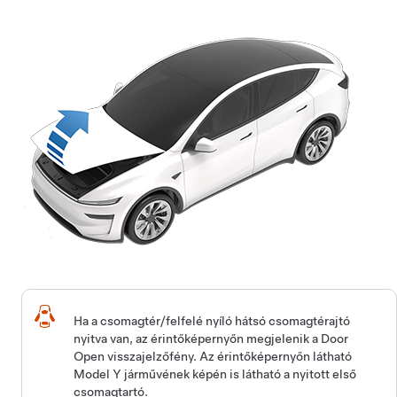
Ha a csomagtér/felfelé nyíló hátsó csomagtérajtó
nyitva van, az érintőképernyőn megjelenik a Door
Open visszajelzőfény. Az érintőképernyőn látható
Model Y
járművének képén is látható a nyitott első
csomagtartó.