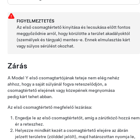
FIGYELMEZTETÉS
Az első csomagtértető kinyitása és lecsukása előtt fontos
meggyőződnie arról, hogy körülötte a terület akadályoktól
(személyek és tárgyak) mentes-e. Ennek elmulasztás kárt
vagy súlyos sérülést okozhat.
Zárás
A
Model Y
első csomagtartójának teteje nem elég nehéz
ahhoz, hogy a saját súlyánál fogva reteszelődjön, a
csomagtértető elejének vagy közepének megnyomása
pedig kárt tehet abban.
Az első csomagtértető megfelelő lezárása:
Engedje le az első csomagtértetőt, amíg a zárütköző hozzá nem
ér a reteszhez.
Helyezze mindkét kezét a csomagtértető elejére az ábrán
jelzett területre (zölddel jelölt), majd határozottan nyomja le,