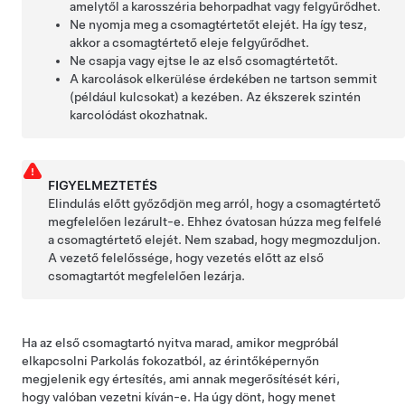
amelytől a karosszéria behorpadhat vagy felgyűrődhet.
Ne nyomja meg a csomagtértetőt elejét. Ha így tesz,
akkor a csomagtértető eleje felgyűrődhet.
Ne csapja vagy ejtse le az első csomagtértetőt.
A karcolások elkerülése érdekében ne tartson semmit
(például kulcsokat) a kezében. Az ékszerek szintén
karcolódást okozhatnak.
FIGYELMEZTETÉS
Elindulás előtt győződjön meg arról, hogy a csomagtértető
megfelelően lezárult-e. Ehhez óvatosan húzza meg felfelé
a csomagtértető elejét. Nem szabad, hogy megmozduljon.
A vezető felelőssége, hogy vezetés előtt az első
csomagtartót megfelelően lezárja.
Ha az első csomagtartó nyitva marad, amikor megpróbál
elkapcsolni Parkolás fokozatból, az érintőképernyőn
megjelenik egy értesítés, ami annak megerősítését kéri,
hogy valóban vezetni kíván-e.
Ha úgy dönt, hogy menet