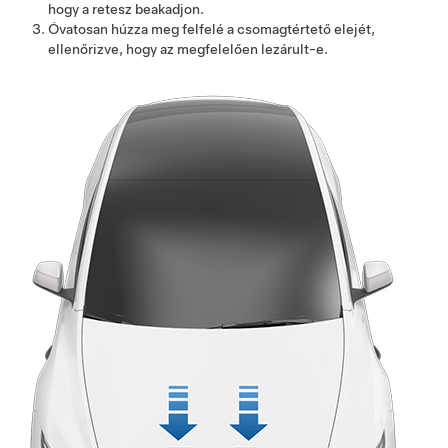
hogy a retesz beakadjon.
Óvatosan húzza meg felfelé a csomagtértető elejét,
ellenőrizve, hogy az megfelelően lezárult-e.