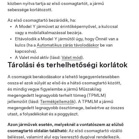
közben nyitva tartja az első csomagtartót, a jármű
sebessége korlátozott.
Az első csomagtartó bezáródik, ha:
A
Model Y
járművet az érintőképernyővel, a kulccsal
vagy a mobilalkalmazással bezárja.
Eltávolodik a
Model Y
járműtől úgy, hogy Önnél van a
kulcs (ha a
Automatikus zárás távolodáskor
be van
kapcsolva).
A Valet mód aktív (lásd:
Valet mód
).
Tárolási és
terhelhetőségi korlátok
A csomagok berakodásakor a lehető legegyenletesebben
ossza el azok súlyát az első és a hátsó csomagtartó között,
és mindig vegye figyelembe a jármű
Műszakilag
megengedett legnagyobb terhelt tömeg (TPMLM)
jellemzőit (lásd:
Termékjellemzők
). A
TPMLM
a jármű
megengedett legnagyobb össztömege, beleértve az összes
utast, a folyadékokat és a poggyászt.
Azon járművek esetén, melyeknél a vontatószem az elülső
csomagtartó oldalán található:
Az első csomagtartó vízálló
béléssel, valamint alul egy leeresztő dugóval rendelkezik.