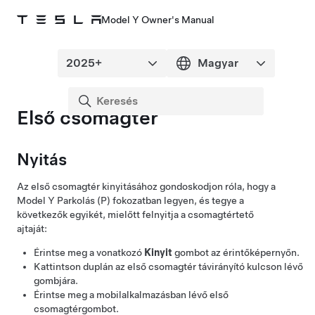
Model Y Owner's Manual
Első csomagtér
Nyitás
Az első csomagtér kinyitásához gondoskodjon róla, hogy a
Model Y
Parkolás (P) fokozatban legyen, és tegye a
következők egyikét, mielőtt felnyitja a csomagtértető
ajtaját:
Érintse meg a vonatkozó
Kinyit
gombot az érintőképernyőn.
Kattintson duplán az első csomagtér távirányító kulcson lévő
gombjára.
Érintse meg a mobilalkalmazásban lévő első
csomagtérgombot.