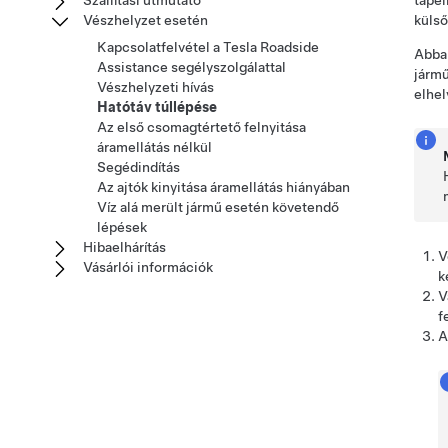
Szállítási útmutató
tápel
Vészhelyzet esetén
külső
Kapcsolatfelvétel a Tesla Roadside
Abban
Assistance segélyszolgálattal
jármű
Vészhelyzeti hívás
elhel
Hatótáv túllépése
Az első csomagtértető felnyitása
áramellátás nélkül
Segédindítás
Az ajtók kinyitása áramellátás hiányában
Víz alá merült jármű esetén követendő
lépések
Hibaelhárítás
V
Vásárlói információk
k
V
f
A