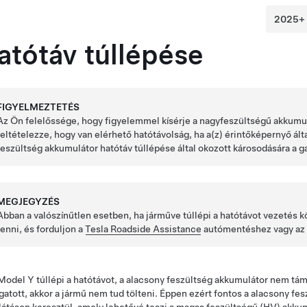
atótáv túllépése
FIGYELMEZTETÉS
Az Ön felelőssége, hogy figyelemmel kísérje a nagyfeszültségű akkumulá
feltételezze, hogy van elérhető hatótávolság, ha a(z)
érintőképernyő
ált
feszültség
akkumulátor hatótáv túllépése által okozott károsodására a ga
MEGJEGYZÉS
Abban a valószínűtlen esetben, ha járműve túllépi a hatótávot vezetés k
tenni, és forduljon a
Tesla Roadside Assistance
autómentéshez vagy az Ön
Model Y
túllépi a hatótávot, a
alacsony feszültség
akkumulátor nem támo
atott, akkor a jármű nem tud tölteni. Éppen ezért fontos a
alacsony fes