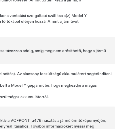
látor töltését. Amint tölteni kezd a jármű, a
or a vontatási szolgáltató szállítsa a(z)
Model Y
a töltőkábel elérjen hozzá. Amint a járművet
p se távozzon addig, amíg meg nem erősíthető, hogy a jármű
indítás
). Az alacsony feszültségű akkumulátort segédindítani
belt a
Model Y
gépjárműbe, hogy megkezdje a magas
eszültség
az akkumulátorról
.
ktív a
VCFRONT_a478
riasztás a jármű érintőképernyőjén,
helyreállításához. További információkért nyissa meg