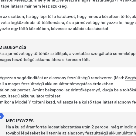
látáson keresztül, amely lehetővé teszi a magas feszültségű (HV) akkumu
 tápellátásra már nem lesz szükség.
 az esetben, ha úgy lépi túl a hatótávot, hogy nincs a közelben töltő, akk
vet a legközelebbi töltőállomásra, és a járművet úgy helyezze le, hogy 
yezte egy töltő közelében, kövesse az alábbi utasításokat:
MEGJEGYZÉS
Ha a járművet egy töltőhöz szállítják, a vontatási szolgáltató semmikép
magas feszültségű akkumulátora sikeresen tölt.
égezzen segédindítást az alacsony feszültségű rendszeren (lásd:
Segéd
ell a magas feszültségű akkumulátor támogatása érdekében.
árjon pár percet. Amint bekapcsol az érintőképernyő, dugja be a töltőká
eszültségű akkumulátor töltését.
mikor a
Model Y
tölteni kezd, válassza le a külső tápellátást
alacsony f
MEGJEGYZÉS
Ha a külső áramforrás lecsatlakoztatása után 2 perccel még mindig a
további lépéseket kell tennie az alacsony feszültségű akkumulátor 