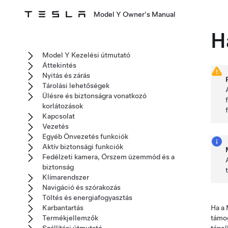
Model Y Owner's Manual
H
Model Y Kezelési útmutató
Áttekintés
Nyitás és zárás
Tárolási lehetőségek
Ülésre és biztonságra vonatkozó
korlátozások
Kapcsolat
Vezetés
Egyéb Önvezetés funkciók
Aktív biztonsági funkciók
Fedélzeti kamera, Őrszem üzemmód és a
biztonság
Klímarendszer
Navigáció és szórakozás
Töltés és energiafogyasztás
Karbantartás
Ha a
Termékjellemzők
támog