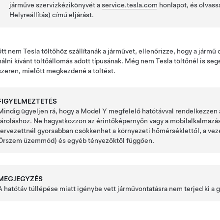
járműve szervizkézikönyvét a
service.tesla.com
honlapot, és olvass
Helyreállítás) című eljárást.
tt nem Tesla töltőhöz szállítanák a járművet, ellenőrizze, hogy a jármű
álni kívánt töltőállomás adott típusának. Még nem Tesla töltőnél is seg
zeren, mielőtt megkezdené a töltést.
FIGYELMEZTETÉS
Mindig ügyeljen rá, hogy a
Model Y
megfelelő hatótávval rendelkezzen a
tároláshoz. Ne hagyatkozzon az érintőképernyőn vagy a mobilalkalmazásb
tervezettnél gyorsabban csökkenhet a környezeti hőmérséklettől, a vezeté
Őrszem üzemmód) és egyéb tényezőktől függően.
MEGJEGYZÉS
A hatótáv túllépése miatt igénybe vett járművontatásra nem terjed ki a 