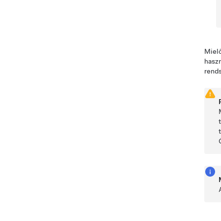
Mielő
haszn
rends