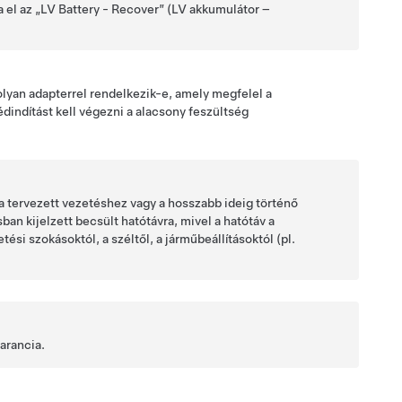
a el az „LV Battery - Recover” (LV akkumulátor –
 olyan adapterrel rendelkezik-e, amely megfelel a
édindítást kell végezni a
alacsony feszültség
 tervezett vezetéshez vagy a hosszabb ideig történő
an kijelzett becsült hatótávra, mivel a hatótáv a
si szokásoktól, a széltől, a járműbeállításoktól (pl.
garancia.