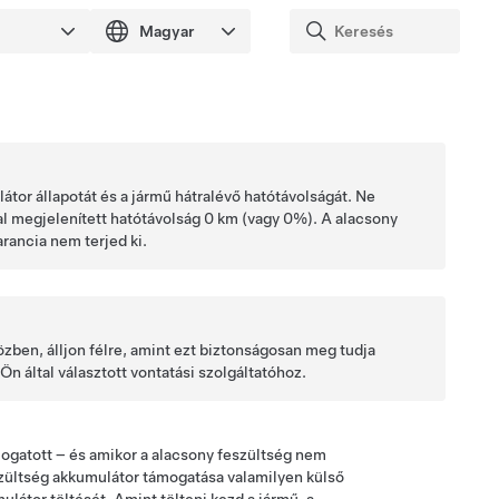
tor állapotát és a jármű hátralévő hatótávolságát. Ne
al megjelenített hatótávolság
0 km
(vagy 0%). A
alacsony
rancia nem terjed ki.
özben, álljon félre, amint ezt biztonságosan meg tudja
 által választott vontatási szolgáltatóhoz.
gatott – és amikor a
alacsony feszültség
nem
zültség
akkumulátor támogatása valamilyen külső