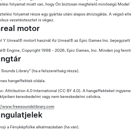
elési folyamat miatt van, hogy Ön biztosan megfelelő minőségű
Model
ztelési folyamat része egy gyártás utáni alapos átvizsgálás. A végső el
ikus vezetéstesztet is végez.
real motor
l Y
Unreal® motort használ Az Unreal® az Epic Games Inc. bejegyzett
l® Engine, Copyright 1998 - 2026, Epic Games, Inc. Minden jog fennt
ngtár
 Sounds Library” (ha a felszereltség része).
nes hangeffektek oldala.
c: Attribution 4.0 International (CC BY 4.0). A hangeffekteket ingyen
ktjeiben kereskedelmi vagy nem kereskedelmi célokra.
://www.freesoundslibrary.com
ngulatjelek
ji a Fényképfülke alkalmazásban (ha van).