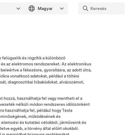
felügyelik és rögzítik a különböző
t és az elektromos rendszereket. Az elektronikus
leértve a fékezésre, gyorsításra, az adott útra,
ókra vonatkozó adatokat, például a töltési
át, diagnosztikai hibakódokat, alvázszámot,
t hozzá, használhatja fel vagy mentheti el a
ű vezeték nélküli módon rendszeres időözönként
a használhatja fel, például hogy Tesla
űve minőségének, működésének és
t elemzési és kutatási célokból, járműveink és
tve egyéb, a törvény által előírt okokból.
ól is megoldhat bizonyos problémákat.