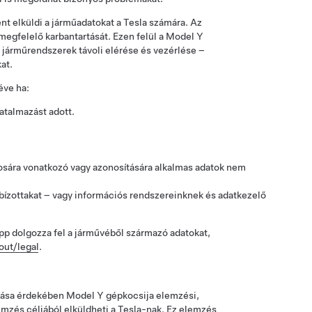
t elküldi a járműadatokat a Tesla számára. Az
 megfelelő karbantartását. Ezen felül a
Model Y
ő járműrendszerek távoli elérése és vezérlése –
at.
éve ha:
hatalmazást adott.
onosára vonatkozó vagy azonosítására alkalmas adatok nem
gbízottakat – vagy információs rendszereinknek és adatkezelő
pp dolgozza fel a járművéből származó adatokat,
out/legal
.
atása érdekében
Model Y
gépkocsija elemzési,
lemzés céljából elküldheti a Tesla-nak. Ez elemzés