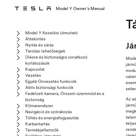
Model Y Owner's Manual
T
Model Y Kezelési útmutató
Áttekintés
Já
Nyitás és zárás
Tárolási lehetőségek
Ülésre és biztonságra vonatkozó
Mode
korlátozások
jármű
Kapcsolat
modul
Vezetés
valam
Egyéb Önvezetés funkciók
esemé
Aktív biztonsági funkciók
sebes
Fedélzeti kamera, Őrszem üzemmód és a
Az ad
biztonság
jármű
Klímarendszer
megkü
Navigáció és szórakozás
telem
Töltés és energiafogyasztás
telje
Karbantartás
rends
Termékjellemzők
Jármű