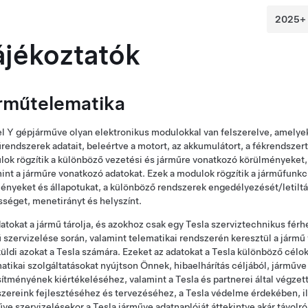
ájékoztatók
rműtelematika
l Y
gépjárműve olyan elektronikus modulokkal van felszerelve, amelyek 
rendszerek adatait, beleértve a motort, az akkumulátort, a fékrendszer
ok rögzítik a különböző vezetési és járműre vonatkozó körülményeket, be
int a járműre vonatkozó adatokat. Ezek a modulok rögzítik a járműfunkci
nyeket és állapotukat, a különböző rendszerek engedélyezését/letiltás
séget, menetirányt és helyszínt.
atokat a jármű tárolja, és azokhoz csak egy Tesla szerviztechnikus férhe
 szervizelése során, valamint telematikai rendszerén keresztül a járm
ldi azokat a Tesla számára. Ezeket az adatokat a Tesla különböző célokr
atikai szolgáltatásokat nyújtson Önnek, hibaelhárítás céljából, járm
sítményének kiértékeléséhez, valamint a Tesla és partnerei által végzet
zereink fejlesztéséhez és tervezéséhez, a Tesla védelme érdekében, ille
ve szervizelésekor a Tesla járműve adatnaplóját áttekintve akár távolr