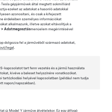
a Tesla gépjárművek által megtett sokmilliárd
ztja ezeket az adatokat a hasonló adatokkal
yesen azonosítani, és csak a kifejezett
elme érdekében személyes információkat
at alkalmazunk, illetve azokat eltávolítjuk a
r
>
Adatmegosztás
menüelem megérintésével
pp dolgozza fel a járművéből származó adatokat,
out/legal
.
-kapcsolatot tart fenn vezetés és a jármű használata
tokat, kivéve a baleset helyszínére vonatkozókat.
i tartózkodási helyével kapcsolatban (például nem tudja
dott napon/napszakban).
at új
Model Y
járműve átvételekor. Ez egy átfogó