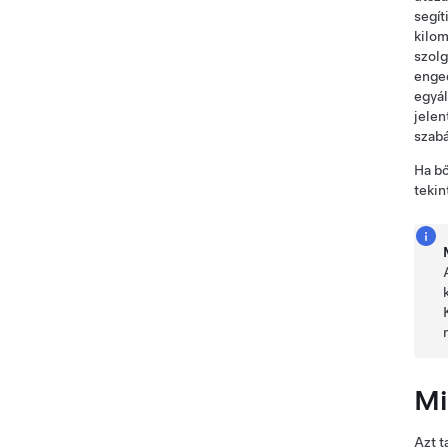
segít
kilom
szolg
enged
egyál
jelen
szabá
Ha bő
tekin
Mi
Azt t