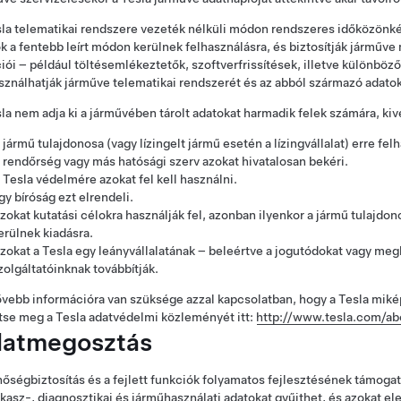
la telematikai rendszere vezeték nélküli módon rendszeres időközönkén
k a fentebb leírt módon kerülnek felhasználásra, és biztosítják járműve
iói – például töltésemlékeztetők, szoftverfrissítések, illetve különböz
sználhatják járműve telematikai rendszerét és az abból származó adatok
la nem adja ki a járművében tárolt adatokat harmadik felek számára, kiv
 jármű tulajdonosa (vagy lízingelt jármű esetén a lízingvállalat) erre fel
 rendőrség vagy más hatósági szerv azokat hivatalosan bekéri.
 Tesla védelmére azokat fel kell használni.
gy bíróság ezt elrendeli.
zokat kutatási célokra használják fel, azonban ilyenkor a jármű tulajd
erülnek kiadásra.
zokat a Tesla egy leányvállalatának – beleértve a jogutódokat vagy me
zolgáltatóinknak továbbítják.
vebb információra van szüksége azzal kapcsolatban, hogy a Tesla miké
tse meg a Tesla adatvédelmi közleményét itt:
http://www.tesla.com/ab
atmegosztás
őségbiztosítás és a fejlett funkciók folyamatos fejlesztésének támog
kasz-, diagnosztikai és járműhasználati adatokat gyűjthet, és azokat e