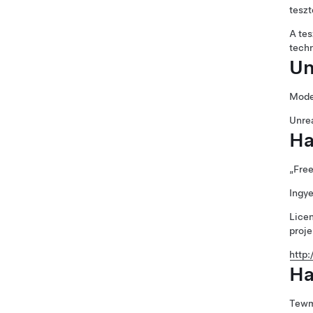
teszt
A tes
techn
Un
Mode
Unrea
Ha
„Free
Ingye
Licen
proje
http
Ha
Tewmo