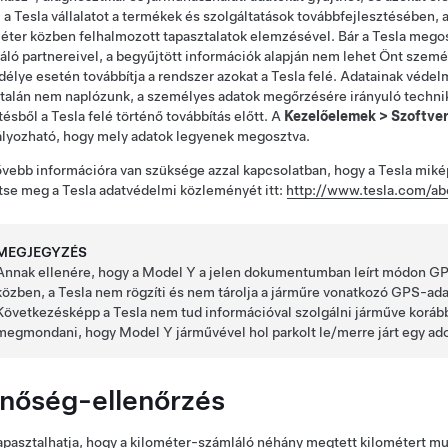
i a Tesla vállalatot a termékek és szolgáltatások továbbfejlesztésében, 
éter közben felhalmozott tapasztalatok elemzésével. Bár a Tesla megos
áló partnereivel, a begyűjtött információk alapján nem lehet Önt személ
élye esetén továbbítja a rendszer azokat a Tesla felé. Adatainak véd
talán nem naplózunk, a személyes adatok megőrzésére irányuló technikák
tésből a Tesla felé történő továbbítás előtt. A
Kezelőelemek
>
Szoftve
lyozható, hogy mely adatok legyenek megosztva.
vebb információra van szüksége azzal kapcsolatban, hogy a Tesla miké
tse meg a Tesla adatvédelmi közleményét itt:
http://www.tesla.com/ab
MEGJEGYZÉS
Annak ellenére, hogy a
Model Y
a jelen dokumentumban leírt módon GPS
közben, a Tesla nem rögzíti és nem tárolja a járműre vonatkozó GPS-ada
Következésképp a Tesla nem tud információval szolgálni járműve korább
megmondani, hogy
Model Y
járművével hol parkolt le/merre járt egy a
nőség-ellenőrzés
apasztalhatja, hogy a kilométer-számláló néhány megtett
kilométert
mut