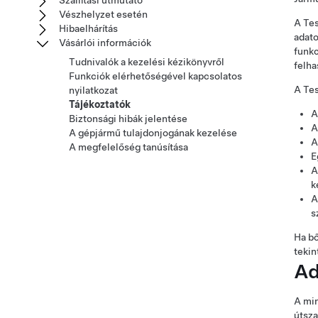
Szállítási útmutató
Vészhelyzet esetén
A Tes
Hibaelhárítás
adato
Vásárlói információk
funkc
Tudnivalók a kezelési kézikönyvről
felha
Funkciók elérhetőségével kapcsolatos
A Tes
nyilatkozat
Tájékoztatók
A
Biztonsági hibák jelentése
A
A gépjármű tulajdonjogának kezelése
A
A megfelelőség tanúsítása
E
A
k
A
s
Ha bő
tekin
Ad
A min
útsza