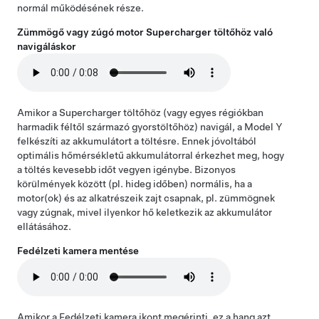
normál működésének része.
Zümmögő vagy zúgó motor Supercharger töltőhöz való
navigáláskor
Amikor a Supercharger töltőhöz (vagy egyes régiókban
harmadik féltől származó gyorstöltőhöz) navigál, a
Model Y
felkészíti az akkumulátort a töltésre. Ennek jóvoltából
optimális hőmérsékletű akkumulátorral érkezhet meg, hogy
a töltés kevesebb időt vegyen igénybe. Bizonyos
körülmények között (pl. hideg időben) normális, ha a
motor(ok) és az alkatrészeik zajt csapnak, pl. zümmögnek
vagy zúgnak, mivel ilyenkor hő keletkezik az akkumulátor
ellátásához.
Fedélzeti kamera mentése
Amikor a Fedélzeti kamera ikont megérinti, ez a hang azt