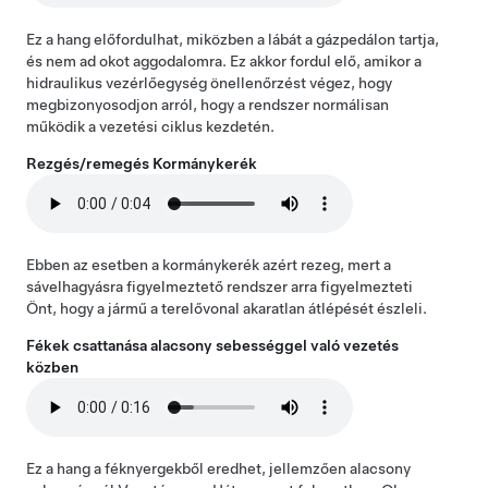
Ez a hang előfordulhat, miközben a lábát a gázpedálon tartja,
és nem ad okot aggodalomra. Ez akkor fordul elő, amikor a
hidraulikus vezérlőegység önellenőrzést végez, hogy
megbizonyosodjon arról, hogy a rendszer normálisan
működik a vezetési ciklus kezdetén.
Rezgés/remegés
Kormánykerék
Ebben az esetben a kormánykerék azért rezeg, mert a
sávelhagyásra figyelmeztető rendszer arra figyelmezteti
Önt, hogy a jármű a terelővonal akaratlan átlépését észleli.
Fékek csattanása alacsony sebességgel való vezetés
közben
Ez a hang a féknyergekből eredhet, jellemzően alacsony