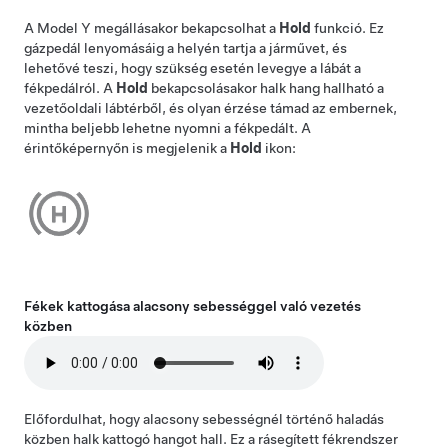
A
Model Y
megállásakor bekapcsolhat a
Hold
funkció. Ez
gázpedál lenyomásáig a helyén tartja a járművet, és
lehetővé teszi, hogy szükség esetén levegye a lábát a
fékpedálról. A
Hold
bekapcsolásakor halk hang hallható a
vezetőoldali lábtérből, és olyan érzése támad az embernek,
mintha beljebb lehetne nyomni a fékpedált. A
érintőképernyőn
is megjelenik a
Hold
ikon:
Fékek kattogása alacsony sebességgel való vezetés
közben
Előfordulhat, hogy alacsony sebességnél történő haladás
közben halk kattogó hangot hall. Ez a rásegített fékrendszer