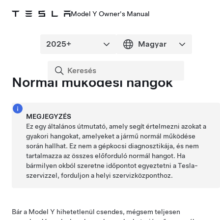
Model Y Owner's Manual
Normál működési hangok
MEGJEGYZÉS
Ez egy általános útmutató, amely segít értelmezni azokat a
gyakori hangokat, amelyeket a jármű normál működése
során hallhat. Ez nem a gépkocsi diagnosztikája, és nem
tartalmazza az összes előforduló normál hangot. Ha
bármilyen okból szeretne időpontot egyeztetni a Tesla-
szervizzel, forduljon a helyi szervizközponthoz.
Bár a
Model Y
hihetetlenül csendes, mégsem teljesen