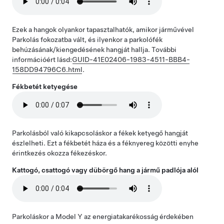
Ezek a hangok olyankor tapasztalhatók, amikor járművével
Parkolás fokozatba vált, és ilyenkor a parkolófék
behúzásának/kiengedésének hangját hallja. További
információért lásd:
GUID-41E02406-1983-4511-BBB4-
158DD94796C6.html
.
Fékbetét ketyegése
Parkolásból való kikapcsoláskor a fékek ketyegő hangját
észlelheti. Ezt a fékbetét háza és a féknyereg közötti enyhe
érintkezés okozza fékezéskor.
Kattogó, csattogó vagy dübörgő hang a jármű padlója alól
Parkoláskor a
Model Y
az energiatakarékosság érdekében