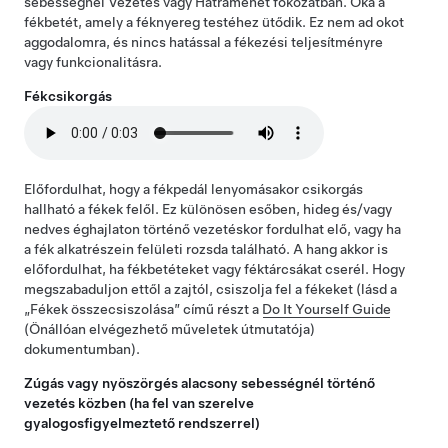
sebességnél Vezetés vagy Hátramenet fokozatban. Oka a
fékbetét, amely a féknyereg testéhez ütődik. Ez nem ad okot
aggodalomra, és nincs hatással a fékezési teljesítményre
vagy funkcionalitásra.
Fékcsikorgás
Előfordulhat, hogy a fékpedál lenyomásakor csikorgás
hallható a fékek felől. Ez különösen esőben, hideg és/vagy
nedves éghajlaton történő vezetéskor fordulhat elő, vagy ha
a fék alkatrészein felületi rozsda található. A hang akkor is
előfordulhat, ha fékbetéteket vagy féktárcsákat cserél. Hogy
megszabaduljon ettől a zajtól, csiszolja fel a fékeket (lásd a
„Fékek összecsiszolása” című részt a
Do It Yourself Guide
(Önállóan elvégezhető műveletek útmutatója)
dokumentumban).
Zúgás vagy nyöszörgés alacsony sebességnél történő
vezetés közben (ha fel van szerelve
gyalogosfigyelmeztető rendszerrel)