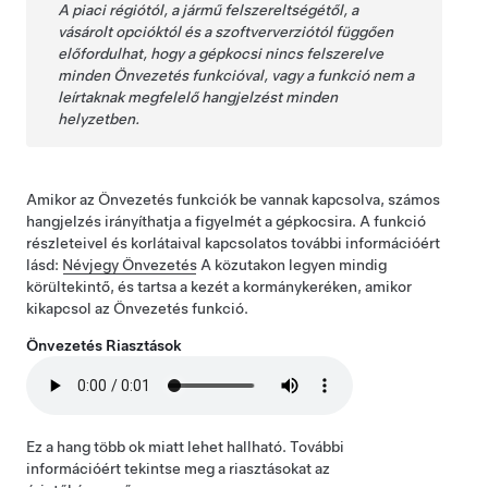
A piaci régiótól, a jármű felszereltségétől, a
vásárolt opcióktól és a szoftververziótól függően
előfordulhat, hogy a gépkocsi nincs felszerelve
minden
Önvezetés
funkcióval, vagy a funkció nem a
leírtaknak megfelelő hangjelzést minden
helyzetben.
Amikor az
Önvezetés
funkciók be vannak kapcsolva, számos
hangjelzés irányíthatja a figyelmét a gépkocsira. A funkció
részleteivel és korlátaival kapcsolatos további információért
lásd:
Névjegy
Önvezetés
A közutakon legyen mindig
körültekintő, és tartsa a kezét a kormánykeréken, amikor
kikapcsol az
Önvezetés
funkció.
Önvezetés
Riasztások
Ez a hang több ok miatt lehet hallható. További
információért tekintse meg a riasztásokat az