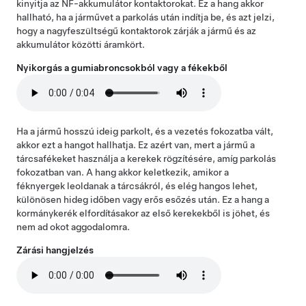
kinyitja az NF-akkumulátor kontaktorokat. Ez a hang akkor
hallható, ha a járművet a parkolás után indítja be, és azt jelzi,
hogy a nagyfeszültségű kontaktorok zárják a jármű és az
akkumulátor közötti áramkört.
Nyikorgás a gumiabroncsokból vagy a fékekből
Ha a jármű hosszú ideig parkolt, és a vezetés fokozatba vált,
akkor ezt a hangot hallhatja. Ez azért van, mert a jármű a
tárcsafékeket használja a kerekek rögzítésére, amíg parkolás
fokozatban van. A hang akkor keletkezik, amikor a
féknyergek leoldanak a tárcsákról, és elég hangos lehet,
különösen hideg időben vagy erős esőzés után. Ez a hang a
kormánykerék elfordításakor az első kerekekből is jöhet, és
nem ad okot aggodalomra.
Zárási hangjelzés