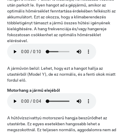
után parkolt le. Ilyen hangot ad a gépjármű, amikor az
optimális hőmérséklet fenntartása érdekében felkészíti az
akkumulátort. Ezt az okozza, hogy a klímaberendezés
többletigényt támaszt a jármű összes hűtési igényének
kielégítésére. A hang frekvenciája és/vagy hangereje
fokozatosan csökkenhet az optimális hőmérséklet
elérésével.
A járművön belül: Lehet, hogy ezt a hangot hallja az
utastérből (
Model Y
), de ez normális, és a fenti okok miatt
fordul elő.
Motorhang a jármű elejéből
A hűtővízszivattyú motorszerű hangja beszűrődhet az
utastérbe. Ez egyes esetekben hangosabb lehet a
megszokottnál. Ez teljesen normális, aggodalomra nem ad