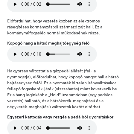
Előfordulhat, hogy vezetés közben az elektromos
rásegítéses kormányzásból származó zajt hall. Ez a
kormányműfogasléc normál működésének része.
Kopogó hang a hátsó meghajtóegység felől
Ha gyorsan változtatja a gázpedál állását (fel-le
nyomogatja), előfordulhat, hogy kopogó hangot hall a hátsó
hajtásegység felől. Ez a nyomaték hirtelen irányváltásakor
fellépő fogaskerék-játék (visszahatás) miatt következik be.
Ez a hang leginkább a „Hold” üzemmódban (egy pedálos
vezetés) hallható, és a hátsókerék-meghajtású és a
négykerék-meghajtású változatok között eltérhet.
Egyszeri kattogás vagy rezgés a pedálból gyorsításkor