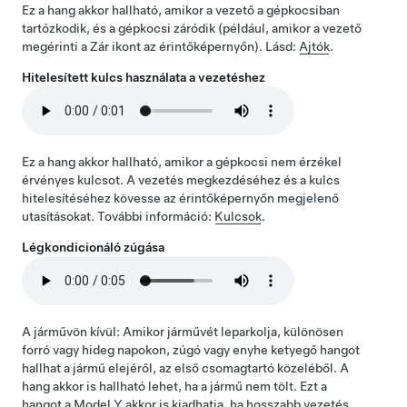
Ez a hang akkor hallható, amikor a vezető a gépkocsiban
tartózkodik, és a gépkocsi záródik (például, amikor a vezető
megérinti a Zár ikont az érintőképernyőn). Lásd:
Ajtók
.
Hitelesített kulcs használata a vezetéshez
Ez a hang akkor hallható, amikor a gépkocsi nem érzékel
érvényes kulcsot. A vezetés megkezdéséhez és a kulcs
hitelesítéséhez kövesse az érintőképernyőn megjelenő
utasításokat. További információ:
Kulcsok
.
Légkondicionáló zúgása
A járművön kívül: Amikor járművét leparkolja, különösen
forró vagy hideg napokon, zúgó vagy enyhe ketyegő hangot
hallhat a jármű elejéről, az első csomagtartó közeléből. A
hang akkor is hallható lehet, ha a jármű nem tölt. Ezt a
hangot a
Model Y
akkor is kiadhatja, ha hosszabb vezetés