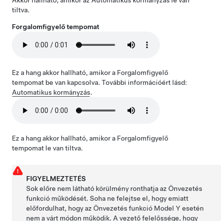
Akkor hallható, amikor az
Automatikus kormányzás
le van
tiltva.
Forgalomfigyelő tempomat
Ez a hang akkor hallható, amikor a
Forgalomfigyelő
tempomat
be van kapcsolva. További információért lásd:
Automatikus kormányzás
.
Ez a hang akkor hallható, amikor a
Forgalomfigyelő
tempomat
le van tiltva.
FIGYELMEZTETÉS
Sok előre nem látható körülmény ronthatja az
Önvezetés
funkció működését. Soha ne felejtse el, hogy emiatt
előfordulhat, hogy az
Önvezetés
funkció
Model Y
esetén
nem a várt módon működik. A vezető felelőssége, hogy