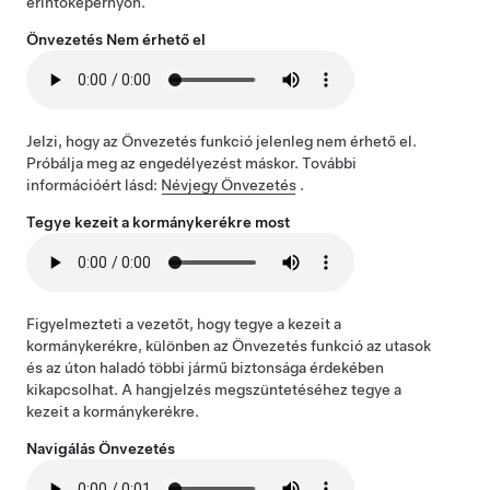
érintőképernyőn.
Önvezetés
Nem érhető el
Jelzi, hogy az
Önvezetés
funkció jelenleg nem érhető el.
Próbálja meg az engedélyezést máskor. További
információért lásd:
Névjegy
Önvezetés
.
Tegye kezeit a kormánykerékre most
Figyelmezteti a vezetőt, hogy tegye a kezeit a
kormánykerék
re, különben az
Önvezetés
funkció az utasok
és az úton haladó többi jármű biztonsága érdekében
kikapcsolhat. A hangjelzés megszüntetéséhez tegye a
kezeit a kormánykerékre.
Navigálás
Önvezetés