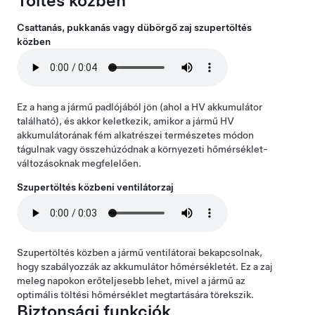
Töltés közben
Csattanás, pukkanás vagy dübörgő zaj szupertöltés
közben
Ez a hang a jármű padlójából jön (ahol a HV akkumulátor
található), és akkor keletkezik, amikor a jármű HV
akkumulátorának fém alkatrészei természetes módon
tágulnak vagy összehúzódnak a környezeti hőmérséklet-
változásoknak megfelelően.
Szupertöltés közbeni ventilátorzaj
Szupertöltés közben a jármű ventilátorai bekapcsolnak,
hogy szabályozzák az akkumulátor hőmérsékletét. Ez a zaj
meleg napokon erőteljesebb lehet, mivel a jármű az
optimális töltési hőmérséklet megtartására törekszik.
Biztonsági funkciók