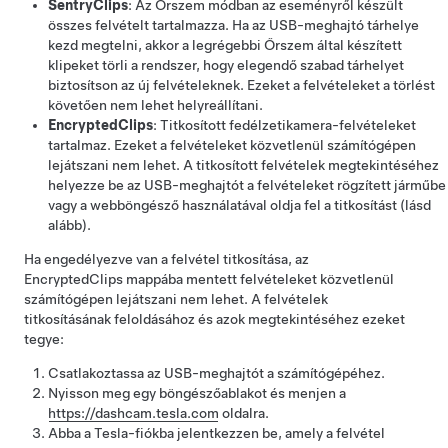
SentryClips
: Az Őrszem módban az eseményről készült
összes felvételt tartalmazza. Ha az USB-meghajtó tárhelye
kezd megtelni, akkor a legrégebbi Őrszem által készített
klipeket törli a rendszer, hogy elegendő szabad tárhelyet
biztosítson az új felvételeknek. Ezeket a felvételeket a törlést
követően nem lehet helyreállítani.
EncryptedClips
: Titkosított fedélzetikamera-felvételeket
tartalmaz. Ezeket a felvételeket közvetlenül számítógépen
lejátszani nem lehet. A titkosított felvételek megtekintéséhez
helyezze be az USB-meghajtót a felvételeket rögzített járműbe
vagy a webböngésző használatával oldja fel a titkosítást (lásd
alább).
Ha engedélyezve van a felvétel titkosítása, az
EncryptedClips mappába mentett felvételeket közvetlenül
számítógépen lejátszani nem lehet. A felvételek
titkosításának feloldásához és azok megtekintéséhez ezeket
tegye:
Csatlakoztassa az USB-meghajtót a számítógépéhez.
Nyisson meg egy böngészőablakot és menjen a
https://dashcam.tesla.com
oldalra.
Abba a Tesla-fiókba jelentkezzen be, amely a felvétel