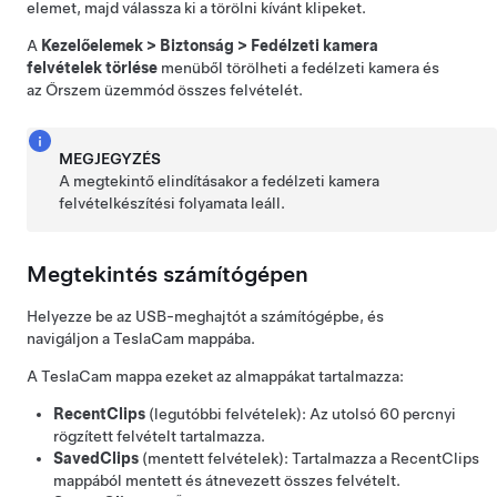
elemet, majd válassza ki a törölni kívánt klipeket.
A
Kezelőelemek
>
Biztonság
>
Fedélzeti kamera
felvételek törlése
menüből törölheti a fedélzeti kamera és
az
Őrszem üzemmód
összes felvételét.
MEGJEGYZÉS
A megtekintő elindításakor a fedélzeti kamera
felvételkészítési folyamata leáll.
Megtekintés számítógépen
Helyezze be az USB-meghajtót a számítógépbe, és
navigáljon a TeslaCam mappába.
A TeslaCam mappa ezeket az almappákat tartalmazza:
RecentClips
(legutóbbi felvételek): Az utolsó 60 percnyi
rögzített felvételt tartalmazza.
SavedClips
(mentett felvételek): Tartalmazza a RecentClips
mappából mentett és átnevezett összes felvételt.