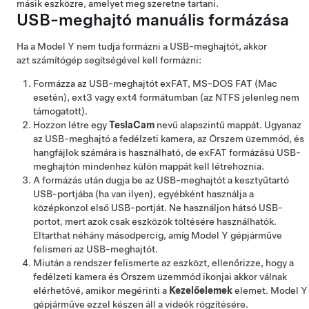
másik eszközre, amelyet meg szeretne tartani.
USB-meghajtó manuális formázása
Ha a
Model Y
nem tudja formázni a USB-meghajtót, akkor
azt számítógép segítségével kell formázni:
Formázza az USB-meghajtót exFAT, MS-DOS FAT (Mac
esetén), ext3 vagy ext4 formátumban (az NTFS jelenleg nem
támogatott).
Hozzon létre egy
TeslaCam
nevű alapszintű mappát. Ugyanaz
az USB-meghajtó a fedélzeti kamera,
az Őrszem üzemmód,
és
hangfájlok számára is használható, de exFAT formázású USB-
meghajtón mindenhez külön mappát kell létrehoznia.
A formázás után dugja be az USB-meghajtót a kesztyűtartó
USB-portjába (ha van ilyen), egyébként használja a
középkonzol első USB-portját. Ne használjon hátsó USB-
portot, mert azok csak eszközök töltésére használhatók.
Eltarthat néhány másodpercig, amíg
Model Y
gépjárműve
felismeri az USB-meghajtót.
Miután a rendszer felismerte az eszközt, ellenőrizze, hogy
a
fedélzeti kamera
és Őrszem üzemmód
ikonjai akkor válnak
elérhetővé, amikor megérinti a
Kezelőelemek
elemet.
Model Y
gépjárműve ezzel készen áll a videók rögzítésére.