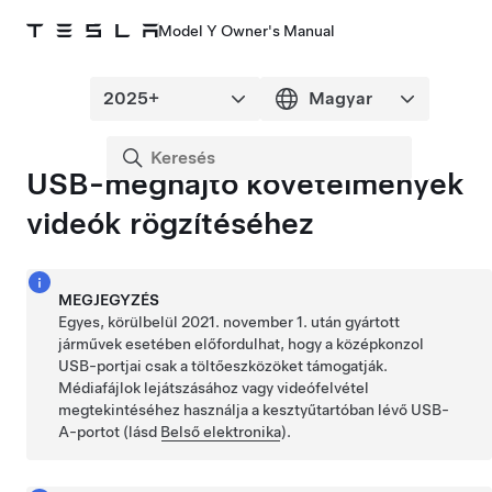
Model Y Owner's Manual
USB-meghajtó követelmények
videók rögzítéséhez
MEGJEGYZÉS
Egyes, körülbelül 2021. november 1. után gyártott
járművek esetében előfordulhat, hogy a középkonzol
USB-portjai csak a töltőeszközöket támogatják.
Médiafájlok lejátszásához vagy videófelvétel
megtekintéséhez használja a kesztyűtartóban lévő USB-
A-portot (lásd
Belső elektronika
).