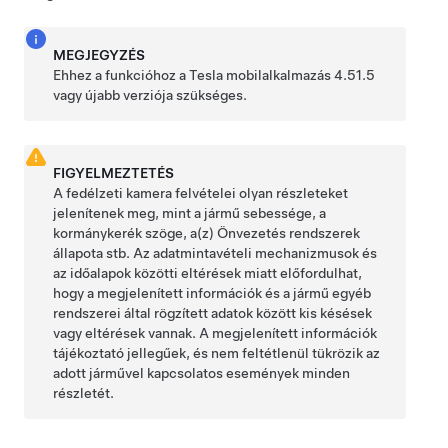
MEGJEGYZÉS
Ehhez a funkcióhoz a Tesla mobilalkalmazás 4.51.5
vagy újabb verziója szükséges.
FIGYELMEZTETÉS
A fedélzeti kamera felvételei olyan részleteket
jelenítenek meg, mint a jármű sebessége, a
kormánykerék szöge, a(z)
Önvezetés
rendszerek
állapota stb. Az adatmintavételi mechanizmusok és
az időalapok közötti eltérések miatt előfordulhat,
hogy a megjelenített információk és a jármű egyéb
rendszerei által rögzített adatok között kis késések
vagy eltérések vannak. A megjelenített információk
tájékoztató jellegűek, és nem feltétlenül tükrözik az
adott járművel kapcsolatos események minden
részletét.