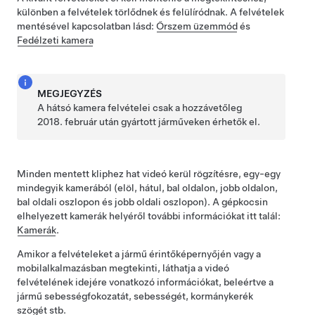
különben a felvételek törlődnek és felülíródnak. A felvételek
mentésével kapcsolatban lásd:
Őrszem üzemmód
és
Fedélzeti kamera
MEGJEGYZÉS
A hátsó kamera felvételei csak a hozzávetőleg
2018. február után gyártott járműveken érhetők el.
Minden mentett kliphez hat videó kerül rögzítésre, egy-egy
mindegyik kamerából (elöl, hátul, bal oldalon, jobb oldalon,
bal oldali oszlopon és jobb oldali oszlopon). A gépkocsin
elhelyezett kamerák helyéről további információkat itt talál:
Kamerák
.
Amikor a felvételeket a jármű érintőképernyőjén
vagy a
mobilalkalmazásban
megtekinti, láthatja a videó
felvételének idejére vonatkozó információkat, beleértve a
jármű sebességfokozatát, sebességét,
kormánykerék
szögét stb.