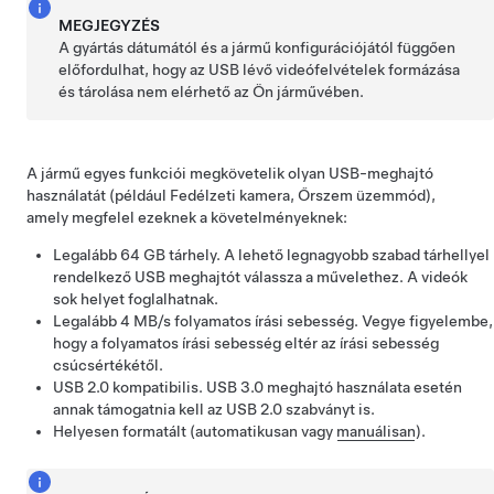
MEGJEGYZÉS
A gyártás dátumától és a jármű konfigurációjától függően
előfordulhat, hogy az USB lévő videófelvételek formázása
és tárolása nem elérhető az Ön járművében.
A jármű egyes funkciói megkövetelik olyan USB-meghajtó
használatát (például Fedélzeti kamera
, Őrszem üzemmód
),
amely megfelel ezeknek a követelményeknek:
Legalább 64 GB tárhely. A lehető legnagyobb szabad tárhellyel
rendelkező USB meghajtót válassza a művelethez. A videók
sok helyet foglalhatnak.
Legalább 4 MB/s folyamatos írási sebesség. Vegye figyelembe,
hogy a folyamatos írási sebesség eltér az írási sebesség
csúcsértékétől.
USB 2.0 kompatibilis. USB 3.0 meghajtó használata esetén
annak támogatnia kell az USB 2.0 szabványt is.
Helyesen formatált
(automatikusan vagy
manuálisan
)
.