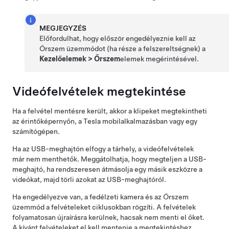
MEGJEGYZÉS
Előfordulhat, hogy először engedélyeznie kell az
Őrszem üzemmódot
(ha része a felszereltségnek)
a
Kezelőelemek
>
Őrszem
elemek megérintésével.
Videófelvételek megtekintése
Ha a felvétel mentésre került, akkor a klipeket megtekintheti
az érintőképernyőn, a Tesla mobilalkalmazásban vagy egy
számítógépen.
Ha az USB-meghajtón elfogy a tárhely, a videófelvételek
már nem menthetők. Meggátolhatja, hogy megteljen a USB-
meghajtó, ha rendszeresen átmásolja egy másik eszközre a
videókat, majd törli azokat az USB-meghajtóról.
Ha engedélyezve van, a fedélzeti kamera és
az Őrszem
üzemmód
a felvételeket ciklusokban rögzíti. A felvételek
folyamatosan újraírásra kerülnek, hacsak nem menti el őket.
A kívánt felvételeket el kell mentenie a megtekintéshez,