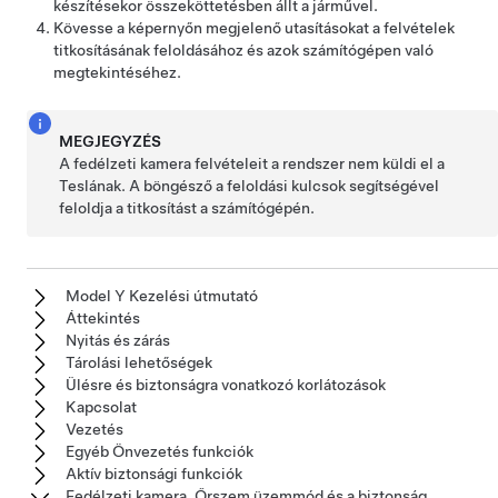
készítésekor összeköttetésben állt a járművel.
Kövesse a képernyőn megjelenő utasításokat a felvételek
titkosításának feloldásához és azok számítógépen való
megtekintéséhez.
MEGJEGYZÉS
A fedélzeti kamera felvételeit a rendszer nem küldi el a
Teslának. A böngésző a feloldási kulcsok segítségével
feloldja a titkosítást a számítógépén.
Model Y Kezelési útmutató
Áttekintés
Nyitás és zárás
Tárolási lehetőségek
Ülésre és biztonságra vonatkozó korlátozások
Kapcsolat
Vezetés
Egyéb Önvezetés funkciók
Aktív biztonsági funkciók
Fedélzeti kamera, Őrszem üzemmód és a biztonság