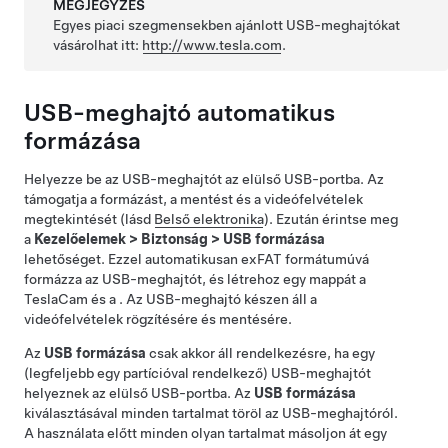
MEGJEGYZÉS
Egyes piaci szegmensekben ajánlott USB-meghajtókat
vásárolhat itt:
http://www.tesla.com
.
USB-meghajtó automatikus
formázása
Helyezze be az USB-meghajtót az elülső USB-portba. Az
támogatja a formázást, a mentést és a videófelvételek
megtekintését
(lásd
Belső elektronika
)
. Ezután érintse meg
a
Kezelőelemek
>
Biztonság
>
USB formázása
lehetőséget. Ezzel automatikusan exFAT formátumúvá
formázza az USB-meghajtót, és létrehoz egy mappát a
TeslaCam és a . Az USB-meghajtó készen áll a
videófelvételek rögzítésére és mentésére.
Az
USB formázása
csak akkor áll rendelkezésre, ha egy
(legfeljebb egy partícióval rendelkező) USB-meghajtót
helyeznek az elülső USB-portba. Az
USB formázása
kiválasztásával minden tartalmat töröl az USB-meghajtóról.
A használata előtt minden olyan tartalmat másoljon át egy