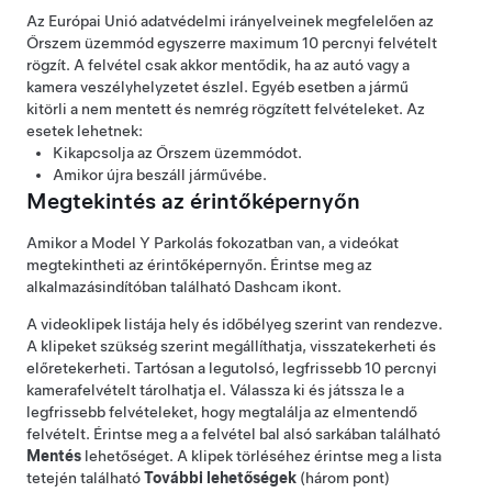
Az Európai Unió adatvédelmi irányelveinek megfelelően az
Őrszem üzemmód egyszerre maximum 10 percnyi felvételt
rögzít. A felvétel csak akkor mentődik, ha az autó vagy a
kamera veszélyhelyzetet észlel. Egyéb esetben a jármű
kitörli a nem mentett és nemrég rögzített felvételeket. Az
esetek lehetnek:
Kikapcsolja az Őrszem üzemmódot.
Amikor újra beszáll járművébe.
Megtekintés az érintőképernyőn
Amikor a
Model Y
Parkolás fokozatban van, a videókat
megtekintheti az érintőképernyőn. Érintse meg az
alkalmazásindítóban található Dashcam ikont.
A videoklipek listája hely és időbélyeg szerint van rendezve.
A klipeket szükség szerint megállíthatja, visszatekerheti és
előretekerheti. Tartósan a legutolsó, legfrissebb 10 percnyi
kamerafelvételt tárolhatja el. Válassza ki és játssza le a
legfrissebb felvételeket, hogy megtalálja az elmentendő
felvételt. Érintse meg a a felvétel bal alsó sarkában található
Mentés
lehetőséget. A klipek törléséhez érintse meg a lista
tetején található
További lehetőségek
(három pont)