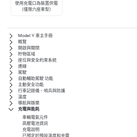
使用充電口為裝置供電
（僅限六座車型）
Model Y 車主手冊
概覽
開啟與關閉
貯物區域
座位與安全約束系統
連線
駕駛
自動輔助駕駛 功能
主動安全功能
行車記錄儀、哨兵與防護
溫度
導航與娛樂
充電與能耗
車輛電氣元件
高壓電池資訊
充電說明
已預定的預設溫度和充電