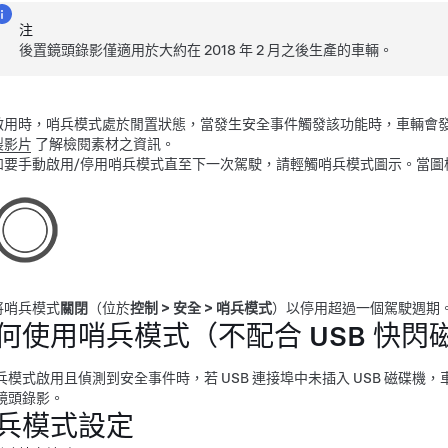
注
後置鏡頭錄影僅適用於大約在 2018 年 2 月之後生產的車輛。
啟用時，哨兵模式處於閒置狀態，當發生安全事件觸發該功能時，車輛會
製影片
了解檢閱素材之資訊。
如要手動啟用/停用哨兵模式直至下一次駕駛，請輕觸哨兵模式圖示。當圖
將哨兵模式
關閉
（位於
控制
>
安全
>
哨兵模式
）以停用超過一個駕駛週期
何使用哨兵模式（不配合 USB 快閃
兵模式啟用且偵測到安全事件時，若 USB 連接埠中未插入 USB 磁碟
鏡頭錄影。
兵模式設定