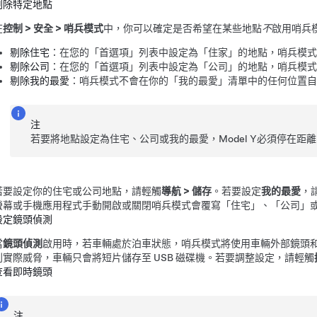
剔除特定地點
在
控制
>
安全
>
哨兵模式
中，你可以確定是否希望在某些地點
不
啟用哨兵
剔除住宅
：在您的「首選項」列表中設定為「住家」的地點，哨兵模式
剔除公司
：在您的「首選項」列表中設定為「公司」的地點，哨兵模式
剔除我的最愛
：哨兵模式不會在你的「我的最愛」清單中的任何位置自
注
若要將地點設定為住宅、公司或我的最愛，
Model Y
必須停在距
若要設定你的住宅或公司地點，請輕觸
導航
>
儲存
。若要設定
我的最愛
，
螢幕或手機應用程式手動開啟或關閉哨兵模式會覆寫「住宅」、「公司」
設定鏡頭偵測
當
鏡頭偵測
啟用時，若車輛處於泊車狀態，哨兵模式將使用車輛外部鏡頭
到實際威脅，車輛只會將短片儲存至 USB 磁碟機。若要調整設定，請輕觸
查看即時鏡頭
注