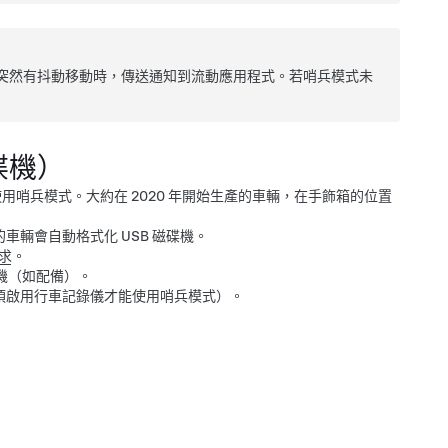
突然有抖動移動時，傳送通知到流動應用程式。若哨兵模式未
碟機）
使用哨兵模式。
大約在 2020 年開始生產的車輛，在手飾箱的位置
的車輛會自動格式化 USB 磁碟機。
要求
。
機
（如配備）
。
須啟用行車記錄儀才能使用哨兵模式）。