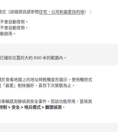
模式（詳細資訊請參閱
住宅、公司和最愛目的地
）：
不會自動啓用。
不會自動啓用。
動啟用。
離已儲存位置的大約
500 米
的範圍內。
請於查看地圖上的地址時輕觸星形圖示。使用觸控式
或「最愛」剔除偏好，直到下次駕駛為止。
和車輛感測器偵測安全事件。若該功能停用，當偵測
控制
>
安全
>
哨兵模式
>
鏡頭偵測
。