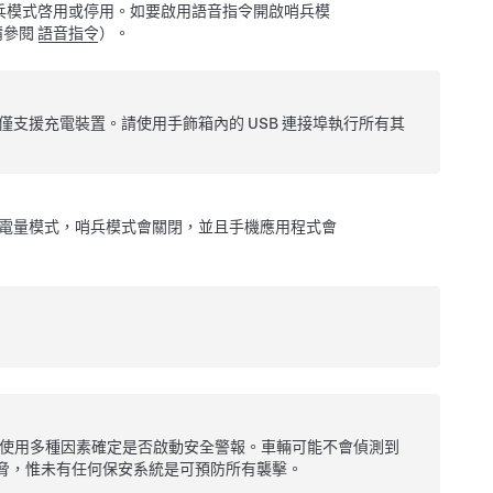
將哨兵模式啓用或停用。如要啟用語音指令開啟哨兵模
請參閱
語音指令
）。
接埠可能僅支援充電裝置。請使用手飾箱內的 USB 連接埠執行所有其
電量模式，哨兵模式會關閉，並且手機應用程式會
使用多種因素確定是否啟動安全警報。車輛可能不會偵測到
脅，惟未有任何保安系統是可預防所有襲擊。