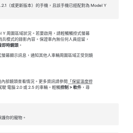
.2.1
（或更新版本）的手機，且該手機已經配對為
Model Y
l Y
周圍區域狀況
。若要啟用，請輕觸觸控式螢幕
哨兵模式的錄影內容。保證車內無任何人員逗留，
看即時鏡頭
。
式螢幕顯示訊息，通知其他人車輛
周圍區域
正受到鏡
過內部鏡頭查看情況。更多資訊請參閱
「保留溫度控
駕駛
電腦 2.0 或 2.5 的車輛。輕觸
控制
>
軟件
，尋
保護你的寵物。