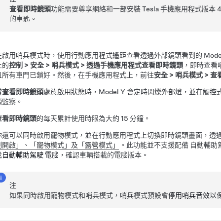
查看即時鏡頭
功能需要尊享網絡和一部安裝 Tesla 手機應用程式版本
4
的車匙。
在啟用哨兵模式時，使用行動應用程式遙距查看
透過外部鏡頭看到的
Mode
上的
控制
>
安全
>
哨兵模式
>
透過手機應用程式查看即時鏡頭
，即時查看
且所有車門已鎖好。然後，在手機應用程式上，前往
安全
>
哨兵模式
>
查
當
查看即時鏡頭
處於啟用狀態時，
Model Y
會
定時閃爍外部燈，並
在觸控
頭監察。
查看即時鏡頭
的每天累計使用時限為大約
15 分鐘
。
你還可以同時啟用
寵物模式
，並在行動應用程式上切換即時鏡頭畫面，透
制開啟」、「寵物模式」及「露營模式」
。此功能並不支援配備
自動輔助
找
自動輔助駕駛
電腦
，確認車輛搭載的電腦版本。
注
如果同時啟用
寵物模式
和哨兵模式，哨兵模式預設會
停用哨兵音效
以