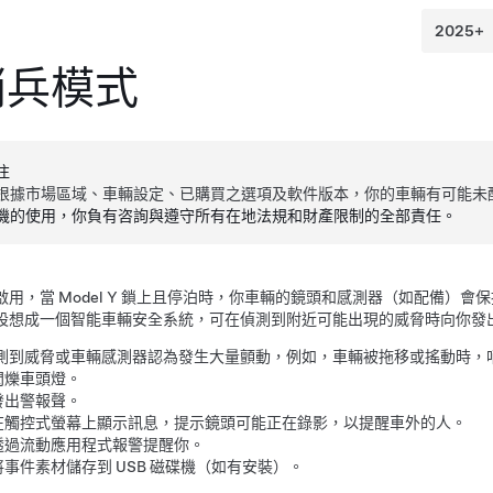
哨兵模式
注
根據市場區域、車輛設定、已購買之選項及軟件版本，你的車輛有可能未
機的使用，你負有咨詢與遵守所有在地法規和財產限制的全部責任。
啟用，當
Model Y
鎖上且停泊時，你車輛的鏡頭
和感測器（如配備）
會保
設想成一個智能車輛安全系統，可在偵測到附近可能出現的威脅時向你發
測到威脅或車輛感測器認為發生大量顫動，例如，車輛被拖移或搖動時，
閃爍車頭燈。
發出警報聲。
在觸控式螢幕上顯示訊息，提示鏡頭可能正在錄影，以提醒車外的人。
透過流動應用程式報警提醒你。
將事件素材儲存到 USB 磁碟機（如有安裝）。