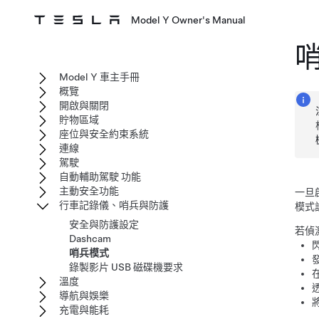
Model Y Owner's Manual
Model Y 車主手冊
概覽
開啟與關閉
貯物區域
座位與安全約束系統
連線
駕駛
自動輔助駕駛 功能
主動安全功能
一旦
行車記錄儀、哨兵與防護
模式
安全與防護設定
若偵
Dashcam
哨兵模式
錄製影片 USB 磁碟機要求
溫度
導航與娛樂
充電與能耗