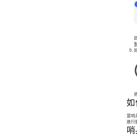
如
當哨
進行
哨