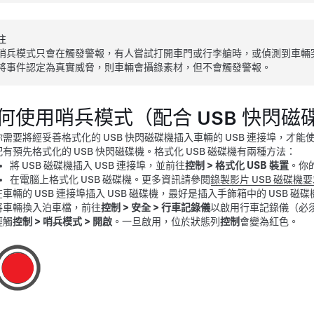
注
哨兵模式只會在觸發警報，有人嘗試打開車門或行李艙時，或偵測到車輛
將事件認定為真實威脅，則車輛會攝錄素材，但不會觸發警報。
何使用哨兵模式（配合 USB 快閃磁
你需要將經妥善格式化的 USB 快閃磁碟機插入車輛的 USB 連接埠，才能
配有預先格式化的 USB 快閃磁碟機。
格式化 USB 磁碟機有兩種方法：
將 USB 磁碟機插入 USB 連接埠，並前往
控制
>
格式化 USB 裝置
。你
在電腦上格式化 USB 磁碟機。更多資訊請參閱
錄製影片 USB 磁碟機
在車輛的 USB 連接埠插入 USB 磁碟機，最好是插入手飾箱中的 USB 磁碟
將車輛換入泊車檔，前往
控制
>
安全
>
行車記錄儀
以啟用行車記錄儀（必
輕觸
控制
>
哨兵模式
>
開啟
。一旦啟用，
位於狀態列
控制
會變為紅色。