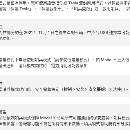
模式預設為停用。您可使用語音指令或 Tesla 流動應用程式，以輕鬆
請說「保護 Tesla」、「保護我架車」、「哨兵開啟」或「啟用哨兵」（
注
對於部分約在 2021 年 11 月 1 日之後生產的車輛，中控台 USB 連
他功能。
電量模式下無法使用哨兵模式（請參閱
低電量模式
）。如
Model Y
進入低
發出通知。
哨兵模式開啟時，電力消耗可能會增加。
注
當哨兵模式啟用時，安全警報設定（
控制
>
安全
>
安全警報
）無法使用。
警告
請勿依賴哨兵模式保障
Model Y
防範所有可能遇到的保安威脅。哨兵模式
全部影響，警報亦可能不會在所有情形下啟動。哨兵模式有助防範部分威