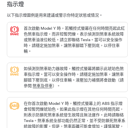
指示燈
以下指示燈圖例是用來建議或警示你特定狀態或情況。
首次啟動
Model Y
時，若觸控式螢幕在任何時間亮起此紅
色煞車指示燈，而非短暫閃爍，表示偵測到煞車系統故障
或煞車油液位較低。請立即聯絡 Tesla。當可以安全操作
時，請穩定施加煞車，讓煞車腳踏下壓到底，以停住車
輛。
如偵測到煞車助力器故障，觸控式螢幕將顯示此琥珀色煞
車指示燈。當可以安全操作時，請穩定施加煞車，讓煞車
腳踏下壓到底，以停住車輛。液壓加力補償將會啟動（請
參閱
煞車及停車
）。
在你首次啟動
Model Y
時，觸控式螢幕上的 ABS 指示燈
會短暫閃爍琥珀色。如果此指示燈在其他任何時間亮起，
則表示防鎖死煞車系統發生故障且無法運作。此時請聯絡
Tesla。煞車系統全部功能仍然正常，並不受防鎖死煞車系
統故障的影響。但是，煞車距離可能會增加。謹慎駕駛，