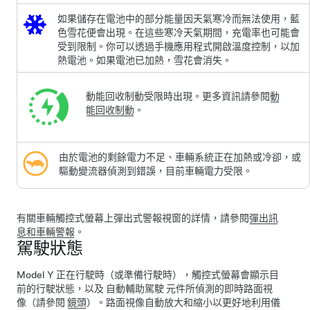
如果儲存在電池中的部分能量因天氣寒冷而無法使用，藍
色雪花便會出現。在這些寒冷天氣期間，充電率也可能會
受到限制。你可以透過手機應用程式開啟溫度控制，以加
熱電池。如果電池已加熱，雪花會消失。
動能回收制動受限時出現。更多資訊請參閱
動
能回收制動
。
由於電池的剩餘電力不足、車輛系統正在加熱或冷卻，或
驅動變流器偵測到錯誤，目前車輛電力受限。
有關車輛觸控式螢幕上彈出式警報視窗的詳情，請參閱
彈出訊
息和車輛警報
。
駕駛狀態
Model Y
正在行駛時（或準備行駛時），觸控式螢幕會顯示目
前的行駛狀態，以及
自動輔助駕駛
元件所偵測的即時路面視
像（請參閱
鏡頭
）。路面視像自動放大和縮小以更好地利用儀