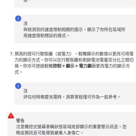
注
與檢測到的速度限制相關的圖示，顯示了你所在區域所
用速度限制標誌的樣式。
預測的總可行駛距離（或電力）。輕觸顯示的數值以更改可用電
力的顯示方式。你可以在行駛距離和剩餘電池電量百分比之間切
換。你亦可透過輕觸
控制
>
顯示
>
電力顯示
更改電力的顯示方
式。
注
評估何時需要充電時，測算里程僅可作為一般參考。
警告
注意觸控式螢幕車輛狀態區域底部顯示的重要警示訊息。忽
略這類訊息可能導致嚴重人身傷亡。