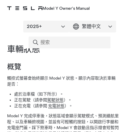
Model Y Owner's Manual
車輛狀態
概覽
觸控式螢幕會始終顯示
Model Y
狀態。顯示內容取決於車輛
是否：
處於泊車檔（如下所示）。
正在駕駛（請參閱
駕駛狀態
）。
正在充電（請參閱
充電狀態
）。
Model Y
完成停車後，狀態區域會顯示駕駛模式、預測續航里
程、以及車輛俯視圖，並設有可輕觸的按鈕，以開啟行李艙和
充電座門蓋。踩下煞車時，
Model Y
會啟動且指示燈會短暫閃