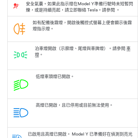
安全氣囊。如果此指示燈在
Model Y
準備行駛時未短暫閃
爍，或是持續亮起，請立即聯絡 Tesla。請參閱 。
如有配備後霧燈，開啟後觸控式螢幕上便會顯示後霧
燈指示燈。
泊車燈開啟（示廓燈、尾燈與車牌燈）。請參閱
車
燈
。
低燈車頭燈已開啟。
高燈已開啟，且已停用或目前無法使用。
已啟用且高燈已開啟。
Model Y
已準備好在偵測到亮光