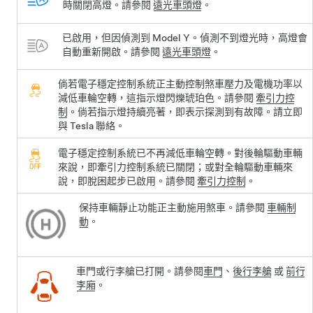
時關閉高燈。請參閱
遠光車頭燈
。
已啟用，但因偵測到
Model Y
。偵測不到燈光時，高燈會
自動重新開啟。請參閱
遠光車頭燈
。
倘若電子穩定控制系統正主動控制煞車壓力及電機功率以
減低車輪空轉，這指示燈閃爍琥珀色。請參閱
牽引力控
制
。倘若指示燈持續亮著，即表示探測到有故障。請立即
與 Tesla 聯絡。
電子穩定控制系統已不再減低車輪空轉。對後輪驅動車輛
來說，即牽引力控制系統已關閉；或對全輪驅動車輛來
說，即脫困起步已啟用。請參閱
牽引力控制
。
保持車輛靜止功能正主動施用煞車。請參閱
車輛制
動
。
車門或行李艙已打開。請參閱
車門
、
後行李艙
或
前行
李廂
。