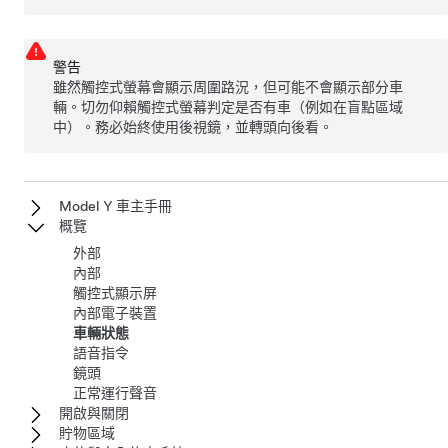
警告
雖然觸控式螢幕會顯示周圍路況，但可能不會顯示部分車
輛。切勿仰賴觸控式螢幕判定是否有車（例如在盲點區域
中）。務必始終使用後視鏡，並轉頭向後看。
Model Y 車主手冊
概覽
外部
內部
觸控式顯示屏
內部電子裝置
車輛狀態
語音指令
鏡頭
正常運行聲音
開啟與關閉
貯物區域