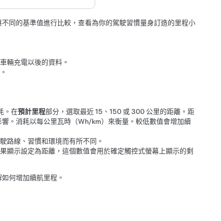
與不同的基準值進行比較，查看為你的駕駛習慣量身訂造的里程小
車輛充電以後的資料。
。
耗。在
預計里程
部分，選取最近
15、150 或 300 公里
的距離。距
影響。消耗以
每公里瓦時（Wh/km）
來衡量。較低數值會增加續
駛路線、習慣和環境而有所不同。
果顯示設定為距離，這個數值會用於確定觸控式螢幕上顯示的剩
解如何增加續航里程。