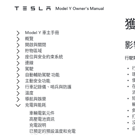
Model Y Owner's Manual
Model Y 車主手冊
概覽
影
開啟與關閉
貯物區域
座位與安全約束系統
行駛
連線
駕駛
自動輔助駕駛 功能
主動安全功能
行車記錄儀、哨兵與防護
溫度
導航與娛樂
充電與能耗
車輛電氣元件
高壓電池資訊
充電說明
已預定的預設溫度和充電