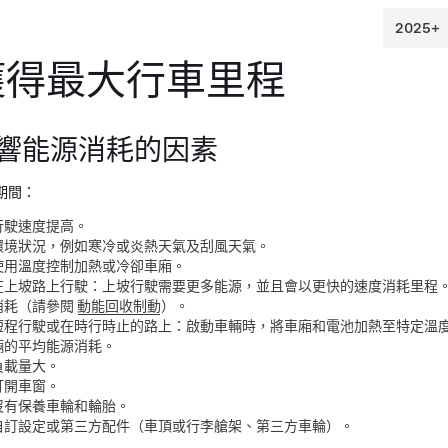
獲得最大行車里程
響能源消耗的因素
期間：
行駛速度提高。
環境狀況，例如寒冷或炎熱天氣及刮風天氣。
使用溫度控制加熱或冷卻車廂。
在上坡路上行駛：上坡行駛需要更多能源，並且會以更快的速度消耗里程
消耗（請參閱
動能回收制動
）。
短程行駛或在時行時止的路上：啟動車輛時，將車廂和電池加熱至特定溫
輛的平均能源消耗。
負載量大。
打開車窗。
沒有保養車輪和輪胎。
自訂設定或第三方配件（車頂或行李艙架、第三方車輪）。