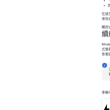
在達
漸但
觸控
續
Mode
式螢
查看
車輛