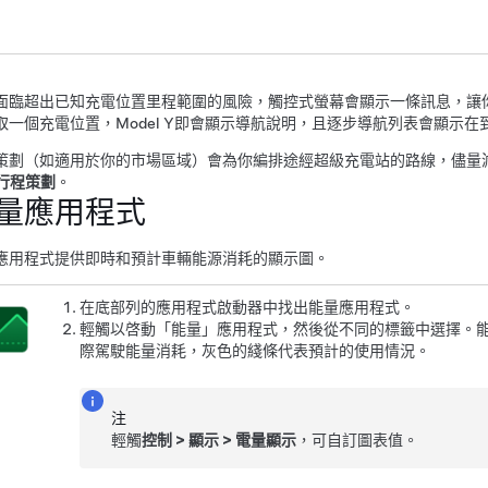
面臨超出已知充電位置里程範圍的風險，觸控式螢幕會顯示一條訊息，讓
取一個充電位置，
Model Y
即會顯示導航說明，且逐步導航列表會顯示在
策劃
（如適用於你的市場區域）
會為你編排途經超級充電站的路線，儘量
行程策劃
。
量應用程式
應用程式提供即時和預計車輛能源消耗的顯示圖。
在底部列的應用程式啟動器中找出能量應用程式。
輕觸以啓動「能量」應用程式，然後從不同的標籤中選擇。
際駕駛能量消耗，灰色的綫條代表預計的使用情況。
注
輕觸
控制
>
顯示
>
電量顯示
，可自訂圖表值。