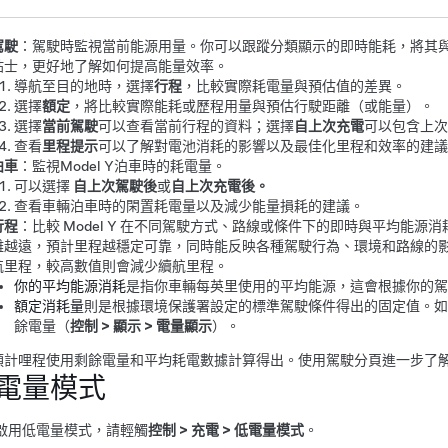
駕駛
：駕駛時監視當前能源用量。你可以跟蹤分類顯示的即時能耗，將其
貼士，更好地了解如何提高能量效率。
導航至目的地時，選擇
行程
，比較實際耗電量與預估值的差異。
選擇
額定
，將比較實際能耗或歷程用量與預估行駛距離（或能量）。
選擇
當前駕駛
可以查看當前行程的資料；選擇
自上次充電
可以包含上次
查看
里程提示
可以了解對電池消耗的影響以及最佳化里程和效率的建議
泊車
：監視
Model Y
泊車時的耗電量。
可以選擇
自上次駕駛後
或
自上次充電後。
查看車輛泊車時的閑置耗電量以及減少能量損耗的建議。
行程
：比較
Model Y
在不同駕駛方式、路線或條件下的即時與平均能源消
離越遠，預計里程越穩定可靠，同時能反映各種駕駛行為、環境和路線的
航里程，較高數值則會減少續航里程。
你的平均能源消耗
是指你車輛每英里使用的平均能源，這會根據你的駕
額定消耗量
則是根據環境保護署設定的標準駕駛條件得出的固定值。如
餘電量（
控制
>
顯示
>
電量顯示
）。
預計哩程使用剩餘電量和平均耗電數據計算得出。使用駕駛分頁進一步了
電量模式
啟用低電量模式，請輕觸
控制
>
充電
>
低電量模式
。