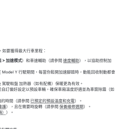
。如要獲得最大行車里程：
態
>
加速模式
）
和車速輔助（請參閱
速度輔助
），以協助控制加
在
Model Y
行駛期間，每當你鬆開加速腳踏時，動能回收制動都會
及
駕駛軚盤
加熱器（如有配備）保暖更為有效。
並自訂偏好設定以預設車輛，確保車廂溫度舒適並為車窗除霜（如
緒的時間（請參閱
已預定的預設溫度和充電
）。
維護
），且在需要時旋轉（請參閱
保養維修週期
）。
輛）
）。