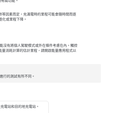
用有關功能。
齡等因素而定，充滿電時的里程可能會隨時間而逐
退化或里程下降。
可能沒有將個人駕駛模式或外在條件考慮在內。
觸控
能量消耗計算的估計里程，請開啟能量應用程式以
和進行的測試有所不同。
級充電站和目的地充電站。