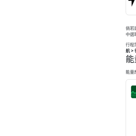
倘若
中選
行程
航
>
能
能量