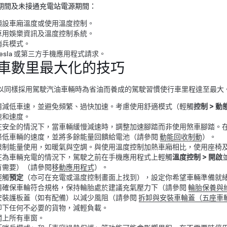
期間及未接通充電站電源期間：
預設車廂溫度或使用溫度控制。
車用娛樂資訊及溫度控制系統。
哨兵模式。
Tesla 或第三方手機應用程式請求。
車數里最大化的技巧
以同樣採用駕駛汽油車輛時為省油而養成的駕駛習慣使行車里程達至最大
請減低車速，並避免頻繁、過快加速。考慮使用舒適模式（輕觸
控制
>
動
速和速度
。
在安全的情況下，當車輛緩慢減速時，調整加速腳踏而非使用煞車腳踏。
降低車輛的速度，並將多餘能量回饋給電池（請參閱
動能回收制動
）。
限制能量使用，如暖氣與空調。與使用溫度控制加熱車廂相比，使用座椅
在為車輛充電的情況下，駕駛之前在手機應用程式上輕觸
溫度控制
>
開啟
有需要）（請參閱
移動應用程式
）。
輕觸
預定
（亦可在充電或溫度控制畫面上找到），設定你希望車輛準備就
請確保車輪符合規格，保持輪胎處於建議充氣壓力下（請參閱
輪胎保養與
安裝護板蓋（如有配備）以減少風阻（請參閱
拆卸與安裝車輪蓋
（五座車
卸下任何不必要的貨物，減輕負載。
關上所有車窗。