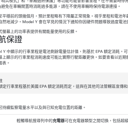
「哨兵模式」和「車廂過熱保護」等功能可能會影響里程。在不需要時停
為避免在車輛閒置時消耗過多能源，請在不使用車輛時保持電源連接。
至平穩前的頭幾個月，預計里程略有下降屬正常現象。視乎里程和電池年
自然地減少。
Model Y
會在罕見的情況下通知你因硬件問題導致過度電池
式螢幕
上的功率表提供有關能量使用的反饋。
航保證
l Y
中顯示的行車里程是電池剩餘電量估計值，則基於 EPA 額定消耗。
幕
上顯示的行車里程消耗速度可能比實際行駛距離更快。
如要查看以近期
圖表。
注
額定行車里程基於美國 EPA 額定消耗而定，這與在其他司法管轄區宣傳
可持續監察電量水平以及與已知充電位置的距離。
輕觸導航搜尋列中的
充電器
可在充電器類型之間切換，包括超