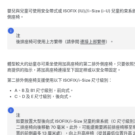
嬰兒與兒童可使用安全帶式或 ISOFIX (IU)//i-Size (i-U) 兒童
側座椅。
注
後排座椅可使用上方繫帶（請參閱
連接上部繫帶
）。
體型較大的幼童亦可乘坐使用加高座椅的第二排外側座椅，只要依照
商提供的指示，將加高座椅連接至下固定桿或以安全帶固定。
第二排外側座椅支援使用以下 ISOFIX/i-Size 尺寸級別：
A、B 及 B1 尺寸級別，前向式。
C、D 及 E 尺寸級別，後向式。
注
如要放置大型後向式 ISOFIX/i-Size 兒童約束系統（C 尺
二排座椅向後移動 70 毫米。此外，可能還需要將前排座椅移
置的前側最多 13 厘米處），向上升高座椅（從其最低位置升高 