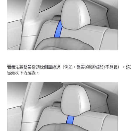
若無法將繫帶從頭枕側面繞過（例如，繫帶的鬆弛部分不夠長），請
從頭枕下方繞過。