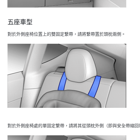
五座車型
對於外側座椅位置上的雙固定繫帶，請將繫帶置於頭枕兩側。
對於外側座椅處的單固定繫帶，請將其從頭枕外側（即與安全帶縮回