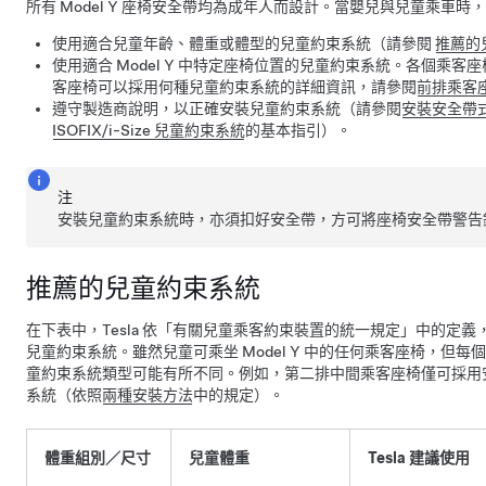
所有
Model Y
座椅安全帶均為成年人而設計。當嬰兒與兒童乘車時，
使用適合兒童年齡、體重或體型的兒童約束系統（請參閱
推薦的
使用適合
Model Y
中特定座椅位置的兒童約束系統。各個乘客座
客座椅可以採用何種兒童約束系統的詳細資訊，請參閱
前排乘客
遵守製造商說明，以正確安裝兒童約束系統（請參閱
安裝安全帶
ISOFIX/i-Size 兒童約束系統
的基本指引）。
注
安裝兒童約束系統時，亦須扣好安全帶，方可將座椅安全帶警告
推薦的兒童約束系統
在下表中，Tesla 依「有關兒童乘客約束裝置的統一規定」中的定
兒童約束系統。雖然兒童可乘坐
Model Y
中的任何乘客座椅，但每個
童約束系統類型可能有所不同。例如，第二排中間乘客座椅僅可採用
系統（依照
兩種安裝方法
中的規定）。
體重組別／尺寸
兒童體重
Tesla 建議使用