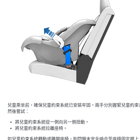
兒童乘坐前，確保兒童約束系統已安裝牢固。兩手分別握緊兒童約束
然後嘗試：
將兒童約束系統從一側向另一側扭動。
將兒童約束系統拉離座椅。
如兒童約束系統轉動或離開座椅，則閂鎖未完全嚙合至座椅固定桿上