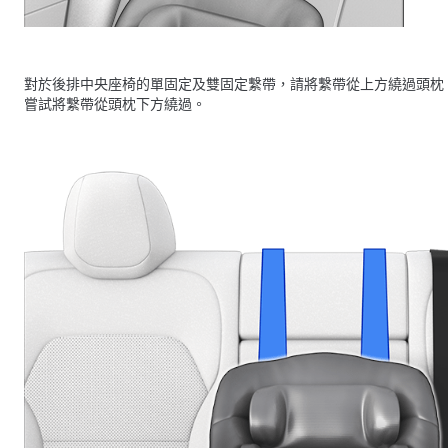
對於後排中央座椅的單固定及雙固定繫帶，請將繫帶從上方繞過頭枕
嘗試將繫帶從頭枕下方繞過。