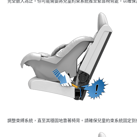
完全嵌入為止。你可能需要將兒童約束系統推至緊靠椅背處，以確保
調整束縛系統，直至其穩固地靠著椅背。請確保兒童約束系統固定到