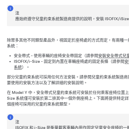
注
應始終遵守兒童約束系統製造商提供的說明，安裝 ISOFIX/iSiz
除眾多其他不同類型產品外，視固定於座椅處的方式而定，有兩種一
系統：
安全帶式 - 使用車輛的座椅安全帶固定（請參閱
安裝安全帶式兒
ISOFIX/i-Size - 固定到內置在車輛座椅處的固定長條（請參閱
安
系統
）。
部分兒童約束系統可採用任何方法安裝。請參閱兒童約束系統製造商
要使用的安裝方法以及了解詳細的安裝說明。
在
Model Y
中，安全帶式兒童約束系統可安裝於任何乘客座椅位置上，而 I
Size 系統僅可安裝於第二排其中一個外側座椅上。下面將提供特定
個座椅可採用的兒童約束系統類型。
注
ISOFIX 和 i-Size 是衡量載客車輛內用作固定兒童安全座椅