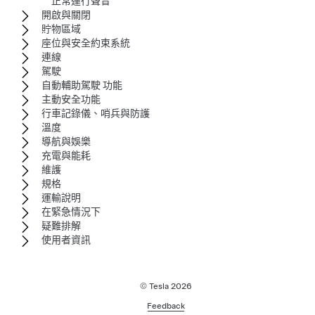
正常運行聲音
開啟與關閉
貯物區域
座位與安全約束系統
連線
駕駛
自動輔助駕駛 功能
主動安全功能
行車記錄儀、哨兵與防護
溫度
導航與娛樂
充電與能耗
維護
規格
運輸說明
在緊急情況下
疑難排解
使用者資訊
© Tesla
2026
Feedback