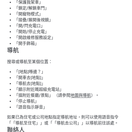
「保護我架車」
「鎖定/解鎖車門」
「開寵物模式」
「摺疊/展開後視鏡」
「開/閂充電口」
「開始/停止充電」
「開啟維修服務設定」
「開手飾箱」
導航
搜尋或導航至某個位置：
「[地點]喺邊？」
「開車去[地點]」
「導航去[地點]」
「顯示附近嘅超級充電站」
「搵附近餐廳/景點」
（請參閱
地圖與導航
）。
「停止導航」
「語音指示靜音」
如果已為住宅或公司地點指定導航地址，則可以使用語音指令
「
「導航至住宅」
」或「
「導航去公司」
」以導航前往該處。
聯絡人