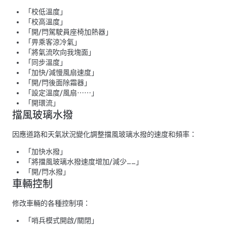
「校低溫度」
「校高溫度」
「開/閂駕駛員座椅加熱器」
「畀乘客涼冷氣」
「將氣流吹向我塊面」
「同步溫度」
「加快/減慢風扇速度」
「開/閂後面除霜器」
「設定溫度/風扇⋯⋯」
「開環流」
擋風玻璃水撥
因應道路和天氣狀況變化調整擋風玻璃水撥的速度和頻率：
「加快水撥」
「將擋風玻璃水撥速度增加/減少……」
「開/閂水撥」
車輛控制
修改車輛的各種控制項：
「哨兵模式開啟/關閉」