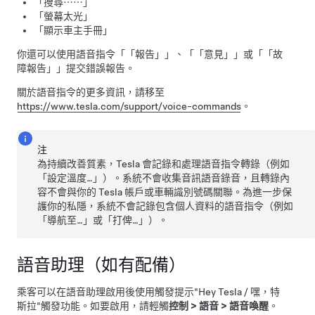
「搜尋⋯⋯」
「螢幕太光」
「顯示車主手冊」
你還可以使用語音指令「
「報告」
」、「
「意見」
」或「
「故
障報告」
」提交錯誤報告。
關於語音指令的更多資訊，請移至
https://www.tesla.com/support/voice-commands
。
注
為持續改善質素，Tesla 會記錄和處理語音指令轉錄（例如
「設定溫度…」）。系統不會收集音訊語音錄音，且轉錄內
容不會與你的 Tesla 帳戶或車輛識別號碼關聯。為進一步保
護你的私隱，系統不會記錄包含個人資料的語音指令（例如
「導航至…」或「打俾…」）。
語音助理（如有配備）
乘客可以在語音助理啟用後使用觸發提示
"Hey Tesla / 嘿，特
斯拉"
觸發功能。如要啟用，請輕觸
控制
>
語音
>
語音喚醒
。