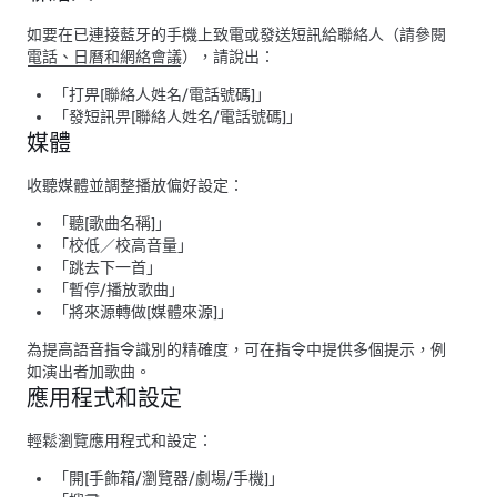
如要在已連接藍牙的手機上致電或發送短訊給聯絡人（請參閱
電話、日曆和網絡會議
），請說出：
「打畀[聯絡人姓名/電話號碼]」
「發短訊畀[聯絡人姓名/電話號碼]」
媒體
收聽媒體並調整播放偏好設定：
「聽[歌曲名稱]」
「校低／校高音量」
「跳去下一首」
「暫停/播放歌曲」
「將來源轉做[媒體來源]」
為提高語音指令識別的精確度，可在指令中提供多個提示，例
如演出者加歌曲。
應用程式和設定
輕鬆瀏覽應用程式和設定：
「開[手飾箱/瀏覽器/劇場/手機]」