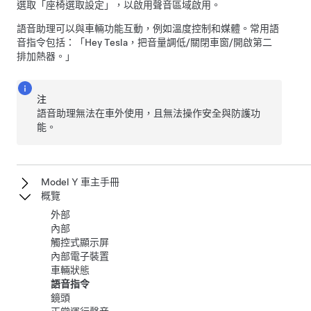
選取「座椅選取設定」，以啟用聲音區域啟用。
語音助理可以與車輛功能互動，例如溫度控制和媒體。常用語
音指令包括：「Hey Tesla，把音量調低/關閉車窗/開啟第二
排加熱器。」
注
語音助理無法在車外使用，且無法操作安全與防護功
能。
Model Y 車主手冊
概覽
外部
內部
觸控式顯示屏
內部電子裝置
車輛狀態
語音指令
鏡頭