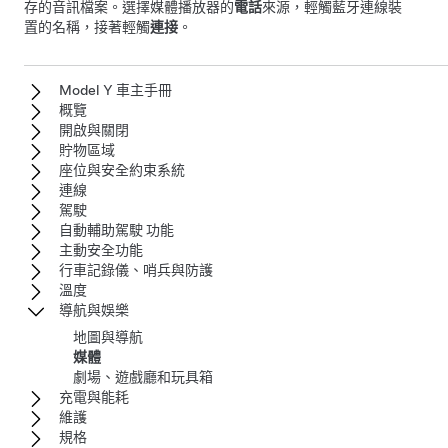
存的音訊檔案。選擇媒體播放器的
電話
來源，輕觸藍牙連線裝
置的名稱，接著輕觸
連接
。
Model Y 車主手冊
概覽
開啟與關閉
貯物區域
座位與安全約束系統
連線
駕駛
自動輔助駕駛 功能
主動安全功能
行車記錄儀、哨兵與防護
溫度
導航與娛樂
地圖與導航
媒體
劇場、遊戲廳和玩具箱
充電與能耗
維護
規格