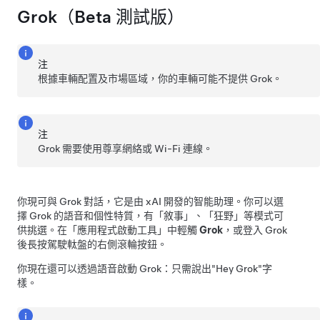
Grok（Beta 測試版）
注
根據車輛配置及市場區域，你的車輛可能不提供 Grok。
注
Grok 需要使用尊享網絡或 Wi-Fi 連線。
你現可與 Grok 對話，它是由 xAI 開發的智能助理。你可以選
擇 Grok 的語音和個性特質，有「敘事」、「狂野」等模式可
供挑選。在「應用程式啟動工具」中輕觸
Grok
，或登入 Grok
後長按
駕駛軚盤
的右側滾輪按鈕。
你現在還可以透過語音啟動 Grok：只需說出
"Hey Grok"
字
樣。