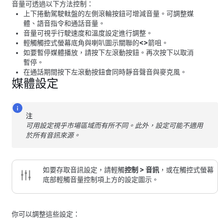
音量可透過以下方法控制：
上下捲動
駕駛軚盤
的左側滾輪按鈕可增減音量。可調整媒
體、語音指令和通話音量。
音量可視乎行駛速度和溫度設定進行調整。
輕觸觸控式螢幕底角與喇叭圖示關聯的
<
>
箭咀。
如要暫停媒體播放，請按下左滾動按鈕。再次按下以取消
暫停。
在通話期間按下左滾動按鈕會同時靜音聲音與麥克風。
媒體設定
注
可用設定視乎市場區域而有所不同。此外，設定可能不適用
於所有音訊來源。
如要存取音訊設定，請輕觸
控制
>
音訊
，或在觸控式螢幕
底部輕觸音量控制項上方的設定圖示。
你可以調整這些設定：