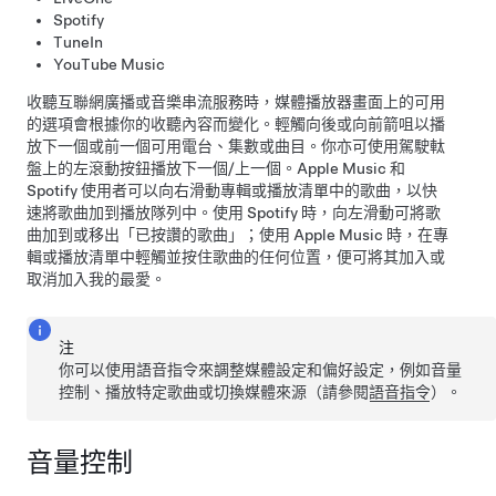
Spotify
TuneIn
YouTube Music
收聽互聯網廣播或音樂串流服務時，媒體播放器畫面上的可用
的選項會根據你的收聽內容而變化。輕觸向後或向前箭咀以播
放下一個或前一個可用電台、集數或曲目。你亦可使用
駕駛軚
盤
上的左滾動按鈕播放下一個/上一個。Apple Music 和
Spotify 使用者可以向右滑動專輯或播放清單中的歌曲，以快
速將歌曲加到播放隊列中。使用 Spotify 時，向左滑動可將歌
曲加到或移出「已按讚的歌曲」；使用 Apple Music 時，在專
輯或播放清單中輕觸並按住歌曲的任何位置，便可將其加入或
取消加入我的最愛。
注
你可以使用語音指令來調整媒體設定和偏好設定，例如音量
控制、播放特定歌曲或切換媒體來源（請參閱
語音指令
）。
音量控制