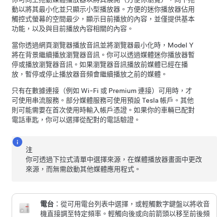
動以將其最小化並只顯示小型播放器。方便的迷你播放器佔用
觸控式螢幕的空間最少，顯示目前播放的內容，並僅提供基本
功能，以及與目前播放內容相關的內容。
當你透過網頁瀏覽器播放音訊並將瀏覽器最小化時，
Model Y
將在背景繼續播放瀏覽器音訊。你可以透過媒體迷你播放器暫
停或播放瀏覽器音訊。如果瀏覽器音訊播放前媒體已經在播
放，暫停或停止播放器音頻會繼續播放之前的媒體。
只有在數據連接（例如 Wi-Fi 或 Premium 連接）可用時，才
可使用串流服務。部分媒體服務可使用預設 Tesla 帳戶。
其他
則可能需要在首次使用時輸入帳戶憑證。如果你的車輛已配對
電話車匙，你可以選擇從配對的電話驗證
。
注
你可透過下拉式清單中選擇來源，在媒體播放器畫面中更改
來源，而無需啟動其他媒體應用程式。
電台
：從可用電台列表中選擇，或輕觸數字鍵盤以將收音
機直接調至特定頻率。輕觸向後或向前箭頭以移至前後頻