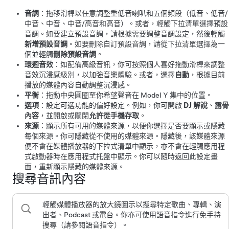
音調
：拖移滑桿以任意調整重低音喇叭和五個頻段（低音、低音/
中音、中音、中音/高音和高音）。或者，輕觸下拉清單選擇預設
音調。如要建立預設音調，請根據需要調整音調設定，然後輕觸
新增預設音調
。如要刪除自訂預設音調，請從下拉清單選擇為一
個並輕觸
刪除預設音調
。
環迴音效
：如配備高級音訊，你可按照個人喜好拖動滑桿來調整
音效沉浸感級別，以加強音樂體驗。或者，選擇
自動
，根據目前
播放的媒體內容自動調整沉浸感。
平衡
：拖動中央圓圈至你希望聲音在
Model Y
集中的位置。
選項
：設定可選功能的偏好設定。例如，你可開啟
DJ 解說
、
露骨
內容
，並開啟或關閉
允許從手機存取
。
來源
：顯示所有可用的媒體來源，以便你選擇是否要顯示或隱藏
每個來源。你可隱藏從不使用的媒體來源。隱藏後，該媒體來源
便不會在媒體播放器的下拉式清單中顯示，亦不會在輕觸應用程
式啟動器時在應用程式托盤中顯示。你可以隨時返回此設定畫
面，重新顯示隱藏的媒體來源。
搜尋音訊內容
輕觸媒體播放器的放大鏡圖示以搜尋特定歌曲、專輯、演
出者、Podcast 或電台。你亦可使用語音指令進行免手持
搜尋（請參閱
語音指令
）。