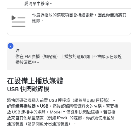
愛清單中移除。
你最近播放的選取項目會持續更新，因此你無須將其
刪除。
注
你在 FM 廣播（如配備）上播放的選取項目不會顯示在最近
播放清單中。
在設備上播放媒體
USB 快閃磁碟機
將快閃磁碟機插入前置 USB 連接埠（請參閱
USB 連接埠
）。
輕觸
媒體播放器
>
USB
，然後輕觸所需資料夾的名稱。若要播
放 USB 連接中的媒體，
Model Y
僅識別快閃磁碟機。若要播
放來自其他類型裝置（例如 iPod）的媒體，你必須使用藍牙
連接裝置（請參閱
藍牙已連接裝置
）。