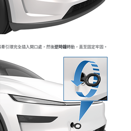
將牽引環完全插入開口處，然後
逆時鐘
轉動，直至固定牢固。