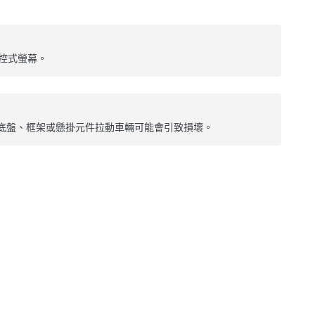
控式螢幕。
底盤、框架或懸掛元件拉動車輛可能會引致損壞。