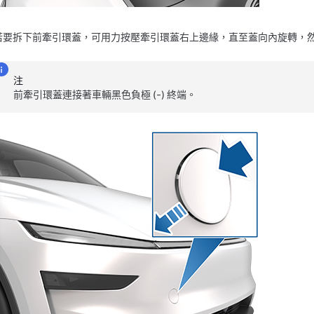
若要拆下前牽引環蓋，可用力按壓牽引環蓋右上邊緣，直至蓋向內旋轉，
注
前牽引環蓋連接著車輛黑色負極 (-) 終端。