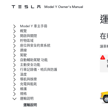
Model Y Owner's Manual
Model Y 車主手冊
概覽
在
開啟與關閉
貯物區域
座位與安全約束系統
讓車
連線
駕駛
自動輔助駕駛 功能
主動安全功能
行車記錄儀、哨兵與防護
溫度
導航與娛樂
充電與能耗
維護
規格
運輸說明
運輸說明