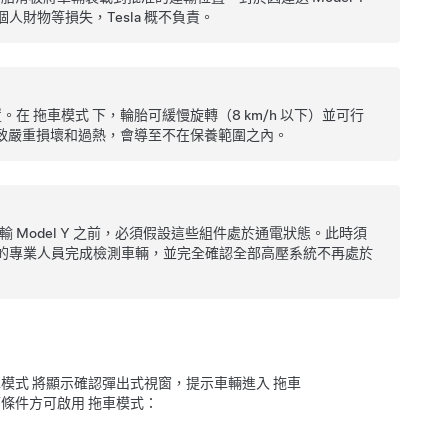
財物等損失，Tesla 概不負責。
置。在
拖車模式
下，輪胎可緩慢旋轉（
8 km/h
以下）並可行
致嚴重損壞和過熱，會導至不在保養範圍之內。
運輸
Model Y
之前，必須假設這些組件處於通電狀態。此時須
的專業人員完成檢測車輛，並完全確認全部高壓系統不再處於
車模式
將顯示確認彈出式視窗，提示車輛進入
拖車
下條件方可啟用
拖車模式
：