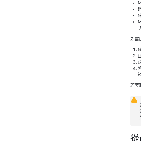
M
M
如需
若要
從