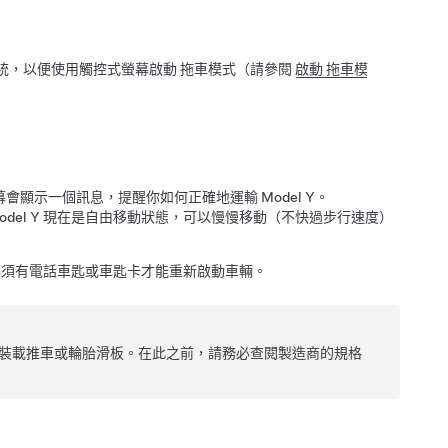
統，以便使用觸控式螢幕啟動
拖車模式
（請參閱
啟動 拖車模
幕會顯示一個訊息，提醒你如何正確地運輸
Model Y
。
odel Y
現在是自由移動狀態，可以慢慢移動（不快過步行速度）
須有電話車匙或車匙卡才能重新啟動車輛。
裝載推車或輪胎滑板。在此之前，請務必查閱製造商的規格