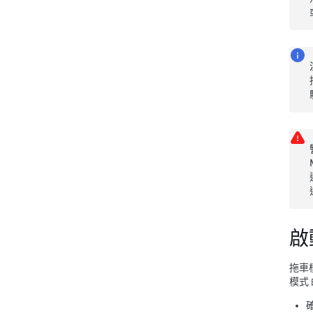
啟
拖車
模式