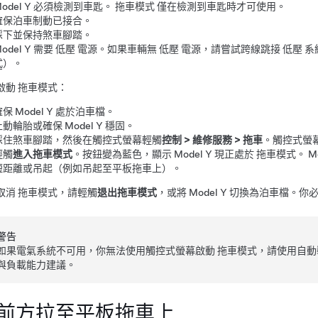
odel Y
必須檢測到車匙。
拖車模式
僅在檢測到車匙時才可使用。
確保泊車制動已接合。
踩下並保持煞車腳踏。
odel Y
需要
低壓
電源。如果車輛無
低壓
電源，請嘗試跨線跳接
低壓
系
式
）。
啟動
拖車模式
：
確保
Model Y
處於泊車檔。
止動輪胎或確保
Model Y
穩固。
踩住煞車腳踏，然後在觸控式螢幕輕觸
控制
>
維修服務
>
拖車
。觸控式螢
輕觸
進入拖車模式
。按鈕變為藍色，顯示
Model Y
現正處於
拖車模式
。
M
短距離或吊起（例如吊起至平板拖車上）。
取消
拖車模式
，請輕觸
退出拖車模式
，或將
Model Y
切換為泊車檔。你必
警告
如果電氣系統不可用，你無法使用觸控式螢幕啟動
拖車模式
，請使用自動
與負載能力建議。
前方拉至平板拖車上