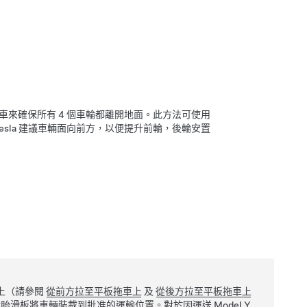
來確保所有 4 個車輪都離開地面。此方法可使用
sla 建議車輛面向前方，以便提升前輪，後輪安置
上（請參閱
從前方拉至平板拖車上
及
從後方拉至平板拖車上
輪胎滑板將車輛裝載到批准的運輸位置。對於因運送
Model Y