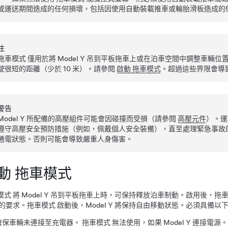
或運送期間造成的任何損壞，包括因使用自動裝載推車或輪胎滑板造成的個人
注
拖車模式
僅用於將
Model Y
吊到平板拖車上或在泊車空間中調整車輛位
駛很短的距離（少於
10 米
）。請參閱
啟動 拖車模式
。超過這些界限會導
警告
Model Y
所配備的高壓組件可能會因碰撞而受損
（請參閱
高壓元件
）
。
遵守高壓安全預防措施（例如，佩戴個人安全裝備），直至處理緊急事故
通電狀態。否則可能會導致嚴重人身傷害。
動
拖車模式
模式
將
Model Y
吊到平板拖車上時，可保持釋放泊車制動。啟用後，
拖
的要求。
拖車模式
啟動後，
Model Y
將保持自由移動狀態。必須具備以
確保車輛未連接至充電器。
拖車模式
無法使用，如果
Model Y
連接電源。