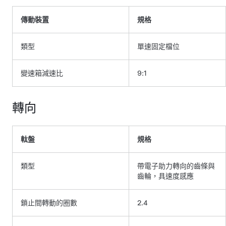
傳動裝置
規格
類型
單速固定檔位
變速箱減速比
9:1
轉向
軚盤
規格
類型
帶電子助力轉向的齒條與
齒輪，具速度感應
鎖止間轉動的圈數
2.4