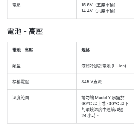
電壓
15.5V
（五座車輛）
14.4V（六座車輛）
電池 - 高壓
電池 - 高壓
規格
類型
液體冷卻鋰電池 (Li-ion)
標稱電壓
345 V直流
溫度範圍
請勿讓
Model Y
暴露於
60°C
以上或
-30°C
以下
的環境溫度中連續超過
24 小時。