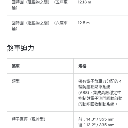
回轉圓（阻擋物之間）
（五座車
12.13 m
輛）
回轉圓（阻擋物之間）（六座車
12.5 m
輛）
煞車迫力
煞車
規格
類型
帶有電子煞車力分配的 4
輪防鎖死煞車系統
(ABS)，集成高級穩定性
控制與電子油門腳踏啟動
的動能回收制動系統。
轉子直徑（風冷型）
前：14.0" / 355 mm
後：13.2" / 335 mm