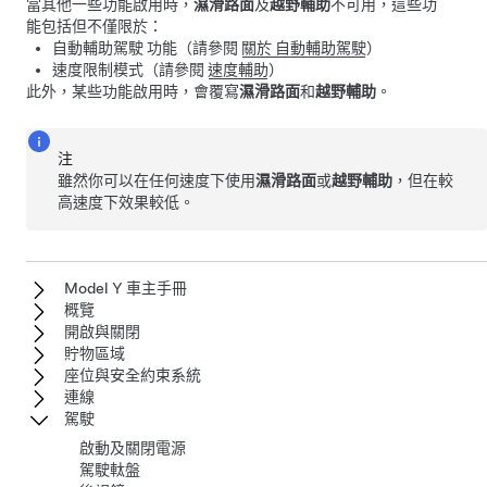
當其他一些功能啟用時，
濕滑路面
及
越野輔助
不可用，這些功
能包括但不僅限於：
自動輔助駕駛
功能（請參閱
關於
自動輔助駕駛
）
速度限制模式（請參閱
速度輔助
）
此外，某些功能啟用時，會覆寫
濕滑路面
和
越野輔助
。
注
雖然你可以在任何速度下使用
濕滑路面
或
越野輔助
，但在較
高速度下效果較低。
Model Y 車主手冊
概覽
開啟與關閉
貯物區域
座位與安全約束系統
連線
駕駛
啟動及關閉電源
駕駛軚盤