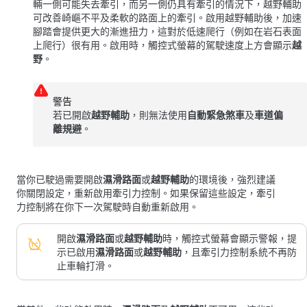
輛一側可能失去牽引，而另一側仍具有牽引的情況下，越野輔助
可改善崎嶇不平及柔軟的路面上的牽引。啟用越野輔助後，加速
腳踏會提供更大的漸進扭力，這對於低速爬行（例如在岩石表面
上爬行）很有用。啟用時，觸控式螢幕的駕駛速度上方會顯示
越
野
。
警告
若已開啟
越野輔助
，則無法使用
自動緊急煞車
及
車道偏
離規避
。
當你已駛過需要開啟
濕滑路面
或
越野輔助
的環境後，強烈建議
你關閉設定，重新啟用牽引力控制。如果保留這些設定，牽引
力控制將在你下一次駕駛時自動重新啟用。
開啟
濕滑路面
或
越野輔助
時，觸控式螢幕會顯示警報，提
示已啟用
濕滑路面
或
越野輔助
，且牽引力控制系統不再防
止車輪打滑。