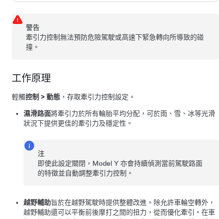
警告
牽引力控制無法預防危險駕駛或高速下緊急轉向所導致的碰
撞。
工作原理
輕觸
控制
>
動態
，存取牽引力控制設定。
濕滑路面
將牽引力於所有輪胎平均分配，可於雨、雪、冰等光滑
狀況下提供更佳的牽引力及穩定性。
注
即使此設定關閉，
Model Y
亦會持續偵測當前駕駛路面
的特徵並自動調整牽引力控制。
越野輔助
旨於在越野駕駛時提供整體改進。除允許車輪空轉外，
越野輔助還可以平衡前後摩打之間的扭力，從而優化牽引。在車