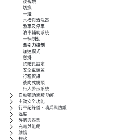
後視鏡
切換
車燈
水撥與清洗器
煞車及停車
泊車輔助系統
車輛制動
牽引力控制
加速模式
懸掛
駕駛員設定
安全車頭蓋
行程資訊
後向式鏡頭
行人警示系統
自動輔助駕駛 功能
主動安全功能
行車記錄儀、哨兵與防護
溫度
導航與娛樂
充電與能耗
維護
規格