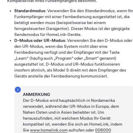
Kompatibilität Ihres Funkempfängers bestimmt.
Standardmodus
: Verwenden Sie den Standardmodus, wenn Ihr
Funkempfänger mit einer Fernbedienung ausgestattet ist, die
betätigt werden muss (beispielsweise bei einem
ferngesteuerten Garagentor). Dieser Modus ist der gängigste
Sendemodus für HomeLink-Geräte.
D-Modus oder UR-Modus
: Verwenden Sie den D-Modus oder
den UR-Modus, wenn das System nicht über eine
Fernbedienung verfügt und der Empfänger mit der Taste
„Learn“ (häufig auch „Program“ oder „Smart“ genannt)
ausgestattet ist. D-Modus und UR-Modus funktionieren
insofern ähnlich, als
Model S
direkt mit dem Empfänger des
Geräts anstelle der Fernbedienung kommuniziert.
ANMERKUNG
Der D-Modus wird hauptsächlich in Nordamerika
verwendet, während der UR-Modus in Europa, dem
Nahen Osten und in Asien beliebter ist. Um
herauszufinden, mit welchem Modus Ihr Gerät
kompatibel ist, wenden Sie sich an HomeLink, indem
Sie
www.homelink.com
aufrufen
oder
008000