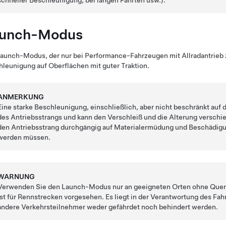
schneller Beschleunigung, bei langen Fahrten usw.).
unch-Modus
aunch-Modus, der nur bei Performance-Fahrzeugen mit Allradantrieb zu
leunigung auf Oberflächen mit guter Traktion.
ANMERKUNG
Eine starke Beschleunigung, einschließlich, aber nicht beschränkt au
des Antriebsstrangs und kann den Verschleiß und die Alterung versc
den Antriebsstrang durchgängig auf Materialermüdung und Beschädigu
werden müssen.
WARNUNG
Verwenden Sie den Launch-Modus nur an geeigneten Orten ohne Quer
ist für Rennstrecken vorgesehen. Es liegt in der Verantwortung des Fa
andere Verkehrsteilnehmer weder gefährdet noch behindert werden.