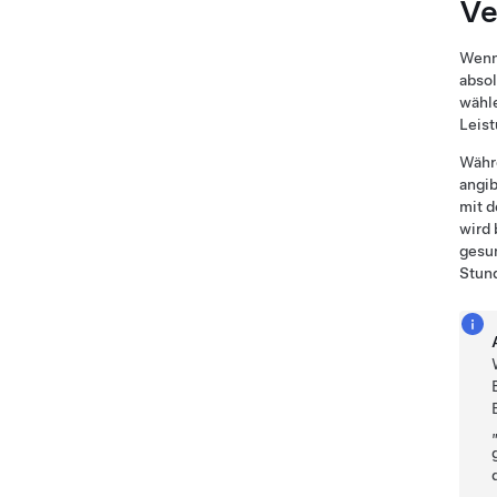
Ve
Wenn 
absol
wähle
Leist
Währe
angib
mit 
wird 
gesu
Stund