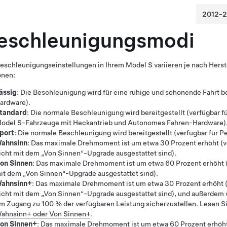
eschleunigungsmodi
Beschleunigungseinstellungen in Ihrem
Model S
variieren je nach
Hers
onen:
ässig
: Die Beschleunigung wird für eine ruhige und schonende Fahrt be
ardware).
tandard
: Die normale Beschleunigung wird bereitgestellt (verfügbar 
odel S-Fahrzeuge mit Heckantrieb und
Autonomes Fahren
-Hardware
)
port
: Die normale Beschleunigung wird bereitgestellt (verfügbar für 
ahnsinn
: Das maximale Drehmoment ist um etwa 30 Prozent erhöht (ve
icht mit dem „Von Sinnen“-Upgrade ausgestattet sind).
on Sinnen
: Das maximale Drehmoment ist um etwa 60 Prozent erhöht (
it dem „Von Sinnen“-Upgrade ausgestattet sind).
ahnsinn+
: Das maximale Drehmoment ist um etwa 30 Prozent erhöht (
icht mit dem „Von Sinnen“-Upgrade ausgestattet sind), und außerdem wi
m Zugang zu 100 % der verfügbaren Leistung sicherzustellen. Lesen Si
ahnsinn+ oder Von Sinnen+
.
on Sinnen+
: Das maximale Drehmoment ist um etwa 60 Prozent erhöht 