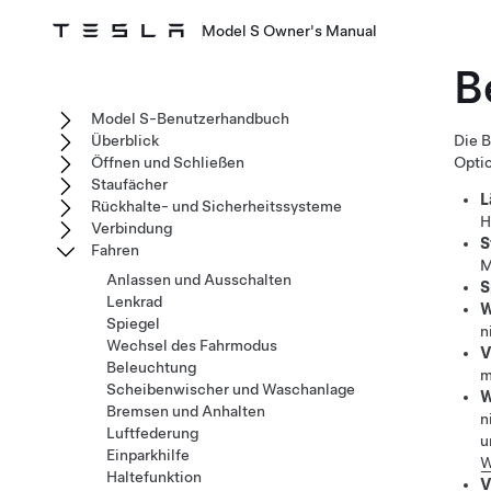
Model S Owner's Manual
B
Model S-Benutzerhandbuch
Überblick
Die 
Öffnen und Schließen
Opti
Staufächer
L
Rückhalte- und Sicherheitssysteme
H
Verbindung
S
Fahren
M
Anlassen und Ausschalten
S
Lenkrad
W
Spiegel
n
Wechsel des Fahrmodus
V
Beleuchtung
m
Scheibenwischer und Waschanlage
W
Bremsen und Anhalten
n
Luftfederung
u
Einparkhilfe
W
Haltefunktion
V