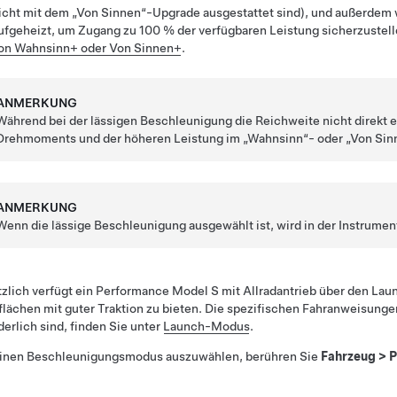
icht mit dem „Von Sinnen“-Upgrade ausgestattet sind), und außerdem wi
ufgeheizt, um Zugang zu 100 % der verfügbaren Leistung sicherzustell
on Wahnsinn+ oder Von Sinnen+
.
ANMERKUNG
Während bei der lässigen Beschleunigung die Reichweite nicht direkt 
Drehmoments und der höheren Leistung im „Wahnsinn“- oder „Von Sinn
ANMERKUNG
Wenn die lässige Beschleunigung ausgewählt ist, wird
in der Instrumen
zlich verfügt ein Performance
Model S
mit Allradantrieb über den La
lächen mit guter Traktion zu bieten. Die spezifischen Fahranweisun
derlich sind, finden Sie unter
Launch-Modus
.
inen Beschleunigungsmodus auszuwählen, berühren Sie
Fahrzeug
>
P