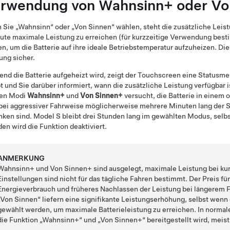
rwendung von Wahnsinn+ oder Vo
Sie „Wahnsinn“ oder „Von Sinnen“ wählen, steht die zusätzliche Leis
ute maximale Leistung zu erreichen (für kurzzeitige Verwendung bes
n, um die Batterie auf ihre ideale Betriebstemperatur aufzuheizen. Die
ung sicher.
nd die Batterie aufgeheizt wird, zeigt der Touchscreen eine Statusme
t und Sie darüber informiert, wann die zusätzliche Leistung verfügbar 
den Modi
Wahnsinn+
und
Von Sinnen+
versucht, die Batterie in einem
bei aggressiver Fahrweise möglicherweise mehrere Minuten lang der S
nken sind.
Model S
bleibt drei Stunden lang im gewählten Modus, selbs
en wird die Funktion deaktiviert.
ANMERKUNG
Wahnsinn+ und Von Sinnen+ sind ausgelegt, maximale Leistung bei kur
Einstellungen sind nicht für das tägliche Fahren bestimmt. Der Preis fü
Energieverbrauch und früheres Nachlassen der Leistung bei längerem
„Von Sinnen“ liefern eine signifikante Leistungserhöhung, selbst wenn
gewählt werden, um maximale Batterieleistung zu erreichen. In normalen
die Funktion „Wahnsinn+“ und „Von Sinnen+“ bereitgestellt wird, meist