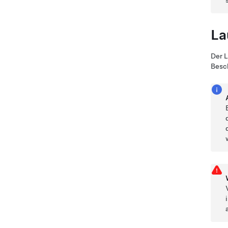
La
Der L
Besch