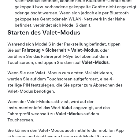
Valet-Modus befindet, können neue Bluetooth-Geräte nicht
gekoppelt bzw. vorhandene gekoppelte Geräte nicht angezeigt
oder gelöscht werden. Wenn sich jedoch ein per Bluetooth
gekoppeltes Gerät oder ein WLAN-Netzwerk in der Nähe
befindet, verbindet sich
Model S
damit.
Starten des Valet-Modus
Während sich
Model S
in der Parkstellung befindet, tippen
Sie auf
Fahrzeug
>
Sicherheit
>
Valet-Modus
, oder
berühren Sie das Fahrerprofil-Symbol oben auf dem
Touchscreen
, und tippen Sie dann auf
Valet-Modus
.
Wenn Sie den Valet-Modus zum ersten Mal aktivieren,
werden Sie auf dem Touchscreen aufgefordert, eine 4-
stellige PIN festzulegen, die Sie später zum Abbrechen des
Valet-Modus benötigen.
Wenn der Valet-Modus aktiv ist, wird auf
der
Instrumententafel
das Wort
Valet
angezeigt, und das
Fahrerprofil wechselt zu
Valet-Modus
auf dem
Touchscreen.
Sie können den Valet-Modus auch mithilfe der mobilen App
aktivieren und deaktivieren (wenn sich
Model S
in der