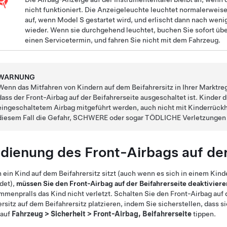
nicht funktioniert. Die Anzeigeleuchte leuchtet normalerweise
auf, wenn
Model S
gestartet wird, und erlischt dann nach wen
wieder. Wenn sie durchgehend leuchtet, buchen Sie sofort üb
einen Servicetermin, und fahren Sie nicht mit dem Fahrzeug.
WARNUNG
Wenn das Mitfahren von Kindern auf dem Beifahrersitz in Ihrer Marktregi
dass der Front-Airbag auf der Beifahrerseite ausgeschaltet ist. Kinder d
eingeschaltetem Airbag mitgeführt werden, auch nicht mit Kinderrückh
diesem Fall die Gefahr, SCHWERE oder sogar TÖDLICHE Verletzungen
dienung des Front-Airbags auf der
ein Kind auf dem Beifahrersitz sitzt (auch wenn es sich in einem Kin
det),
müssen Sie den Front-Airbag auf der Beifahrerseite deaktiviere
menpralls das Kind nicht verletzt. Schalten Sie den Front-Airbag auf
rsitz auf dem Beifahrersitz platzieren, indem Sie sicherstellen, dass s
 auf
Fahrzeug
>
Sicherheit
>
Front-Airbag, Beifahrerseite
tippen.