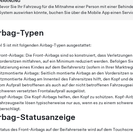
WARNUNG
Bevor Sie Ihr Fahrzeug für die Mitnahme einer Person mit einer Behinde
System auswirken könnte, buchen Sie über die Mobile App einen Servi
rbag-Typen
l S
ist mit folgenden Airbag-Typen ausgestattet:
ront-Airbags: Die Front-Airbags sind so konstruiert, dass Verletzunge
ordersitzen mitfahren, auf ein Minimum reduziert werden. Befolgen S
latzierung eines Kindes auf dem Beifahrersitz (sofern in Ihrer Marktreg
itzmontierte Airbags: Seitlich montierte Airbags an den Vordersitzen
itzmontierte Airbag am Innenteil des Fahrersitzes hilft, den Kopf und 
om Aufprall betroffenen als auch auf der nicht betroffenen Fahrzeugs
chweren versetzten Frontalaufprall ausgelöst.
opf-Airbags: Die Kopf-Airbags helfen, den Kopf zu schützen. Kopf-Airb
ahrzeugseite lösen typischerweise nur aus, wenn es zu einem schweren
berschlägt.
rbag-Statusanzeige
tatus des Front-Airbags auf der Beifahrerseite wird auf dem Touchscr