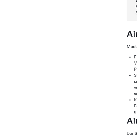
Ai
Mode
F
V
P
S
s
v
s
K
F
ü
Ai
Der S