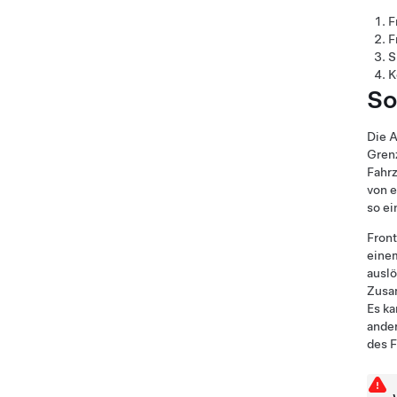
F
F
S
K
So
Die A
Grenz
Fahrz
von e
so ei
Front
einem
auslö
Zusa
Es ka
ander
des F