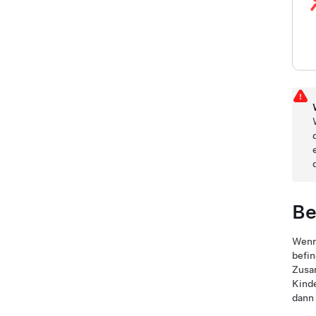
Be
Wenn 
befin
Zusam
Kinde
dann