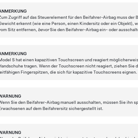
ANMERKUNG
Zum Zugriff auf das Steuerelement für den Beifahrer-Airbag muss der B
Gewicht erkennt (wie eine Person, einen Kindersitz oder ein Objekt), 
vom Sitz entfernen,
bevor
Sie den Beifahrer-Airbag ein- oder ausschalt
ANMERKUNG
Model S
hat einen kapazitiven Touchscreen und reagiert möglicherwei
Handschuhe tragen. Wenn der Touchscreen nicht reagiert, ziehen Sie 
leitfähigen Fingerspitzen, die sich für kapazitive Touchscreens eignen.
WARNUNG
Wenn Sie den Beifahrer-Airbag manuell ausschalten, müssen Sie ihn spä
Erwachsenen auf dem Beifahrersitz sichergestellt ist.
WARNUNG