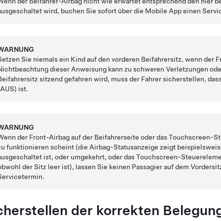
Wenn der Beifahrer-Airbag nicht wie erwartet entsprechend den hier
ausgeschaltet wird, buchen Sie sofort über die Mobile App einen Servi
WARNUNG
Setzen Sie niemals ein Kind auf den vorderen Beifahrersitz, wenn der Fr
Nichtbeachtung dieser Anweisung kann zu schweren Verletzungen oder
Beifahrersitz sitzend gefahren wird, muss der Fahrer sicherstellen, das
(AUS) ist.
WARNUNG
Wenn der Front-Airbag auf der Beifahrerseite oder das Touchscreen-S
zu funktionieren scheint (die Airbag-Statusanzeige zeigt beispielsweise
ausgeschaltet ist, oder umgekehrt, oder das Touchscreen-Steuerelemen
obwohl der Sitz leer ist), lassen Sie keinen Passagier auf dem Vordersi
Servicetermin.
cherstellen der korrekten Belegu