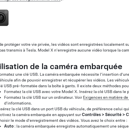
de protéger votre vie privée, les vidéos sont enregistrées localement 
pas transmis à Tesla.
Model X
n'enregistre aucune vidéo lorsque la c
ilisation de la caméra embarquée
ormatez une clé USB. La caméra embarquée nécessite l'insertion d'un
éhicule afin de pouvoir enregistrer et récupérer les vidéos.
Les véhicule
lé USB pré-formatée dans la boîte à gants.
Il existe deux méthodes pour
Formatez la clé USB avec votre
Model X
. Insérez la clé USB dans le
Formatez la clé USB sur un ordinateur. Voir
Exigences en matière de 
d'informations.
nsérez la clé USB dans un port USB du véhicule, de préférence celui qui
ctivez la caméra embarquée en appuyant sur
Contrôles
>
Sécurité
>
C
hoisir le mode d'enregistrement des vidéos. Vous avez le choix entre :
Auto
: la caméra embarquée enregistre automatiquement une séquenc