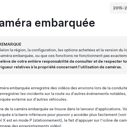
améra embarquée
REMARQUE
Selon la région, la configuration, les options achetées et la version du l
caméra embarquée, ou que ces fonctions ne fonctionnent pas exacteme
relève de votre entière responsabilité de consulter et de respecter to
vigueur relatives à la propriété concernant l'utilisation de caméras.
méra embarquée enregistre des vidéos des environs lors de la conduite
enregistrer les incidents sur la route ou d'autres événements notable
quée externe sur d'autres véhicules.
ne de la caméra embarquée se trouve dans le lanceur d'applications. Vo
quée à la barre inférieure pour pouvoir y accéder plus facilement (voi
l X
est en mode P (stationnement), le fait d'appuyer sur l'icône de ca
onnage des enregistrements vidéo
).