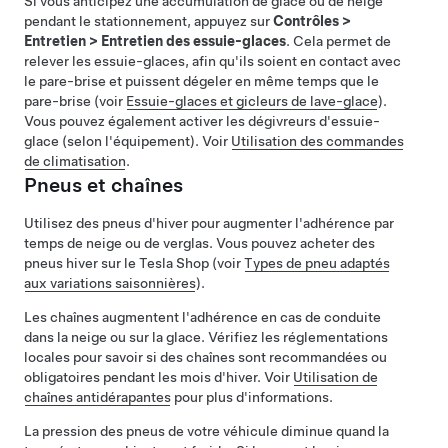
Si vous anticipez une accumulation de glace ou de neige
pendant le stationnement, appuyez sur
Contrôles
>
Entretien
>
Entretien des essuie-glaces
. Cela permet de
relever les essuie-glaces, afin qu'ils soient en contact avec
le pare-brise et puissent dégeler en même temps que le
pare-brise (voir
Essuie-glaces et gicleurs de lave-glace
).
Vous pouvez également activer les dégivreurs d'essuie-
glace (selon l'équipement). Voir
Utilisation des commandes
de climatisation
.
Pneus et chaînes
Utilisez des pneus d'hiver pour augmenter l'adhérence par
temps de neige ou de verglas. Vous pouvez acheter des
pneus hiver sur le Tesla Shop
(voir
Types de pneu adaptés
aux variations saisonnières
)
.
Les chaînes augmentent l'adhérence en cas de conduite
dans la neige ou sur la glace. Vérifiez les réglementations
locales pour savoir si des chaînes sont recommandées ou
obligatoires pendant les mois d'hiver. Voir
Utilisation de
chaînes antidérapantes
pour plus d'informations.
La pression des pneus de votre véhicule diminue quand la