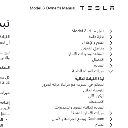
Model 3 Owner's Manual
نب
دليل مالك Model 3
نظرة عامة
القيادة
الفتح والإغلاق
أن تج
مناطق التخزين
تقع عل
المقاعد ومثبتات الأمان
والتنب
الاتصال
القيادة
التحكم
ميزات القيادة الذاتية
كل سيارات sla
نبذة القيادة الذاتية
قابلة 
التحكم في السرعة مع مراعاة حركة المرور
التوجيه الذاتي
ميزات
الركن الآلي
الاستدعاء
إضافة 
القيادة الذاتية القيود والتحذيرات
البرنام
ميزات الأمان النشطة
مشغل ا
Dashcam ووضع الحراسة والأمان
ال
المناخ
ال