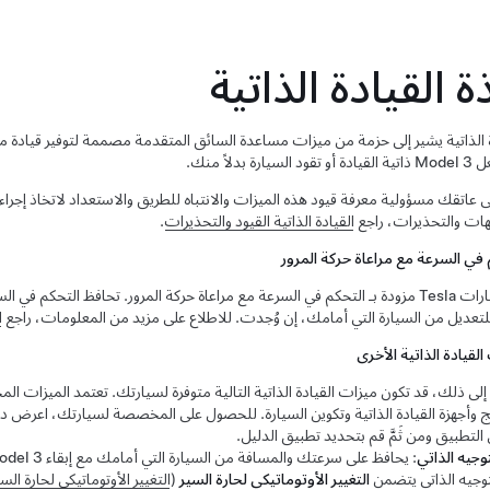
ذة
القيادة الذاتية
 الذاتية
يشير إلى حزمة من ميزات مساعدة السائق المتقدمة مصممة لتوفير قيادة ملائم
عل
Model 3
ذاتية القيادة أو تقود السيارة بدلاً منك.
ى عاتقك مسؤولية معرفة قيود هذه الميزات والانتباه للطريق والاستعداد لاتخاذ إجر
يهات والتحذيرات، راجع
القيادة الذاتية
القيود والتحذيرات
.
 في السرعة مع مراعاة حركة المرور
Te مزودة بـ
التحكم في السرعة مع مراعاة حركة المرور
. تحافظ
التحكم في الس
للتعديل من السيارة التي أمامك، إن وُجدت. للاطلاع على مزيد من المعلومات، راجع
ا
القيادة الذاتية
الأخرى
إلى ذلك، قد تكون ميزات
القيادة الذاتية
التالية متوفرة لسيارتك.
تعتمد الميزات الم
ج وأجهزة
القيادة الذاتية
وتكوين السيارة. للحصول على المخصصة لسيارتك، اعرض دل
لتطبيق ومن ثَمَّ قم بتحديد تطبيق الدليل.
توجيه الذاتي
: يحافظ على سرعتك والمسافة من السيارة التي أمامك مع إبقاء
odel 3
توجيه الذاتي
يتضمن
التغيير الأوتوماتيكي لحارة السير
(
التغيير الأوتوماتيكي لحارة السي