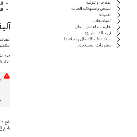
الملاحة والترفيه
ال
الشحن واستهلاك الطاقة
ال
الصيانة
المواصفات
آلي
تعليمات لعاملي النقل
في حالة الطوارئ
استكشاف الأعطال وإصلاحها
القيادة
معلومات المستخدم
الكامي
عند ت
الذاتية
ت
ا
ا
ي
تقع عل
راجع
ال