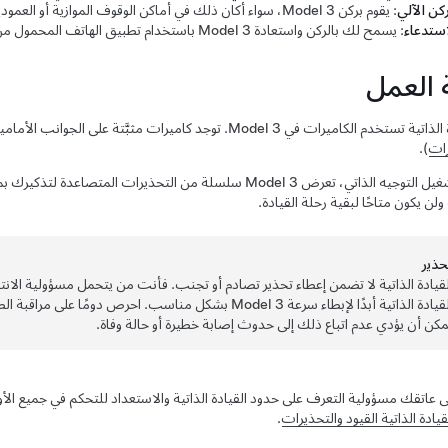
ركن الآلي
: يقوم بركن
Model 3
، سواء أكان ذلك في أماكن الوقوف الموازية أو العمود
استدعاء
: يسمح لك بالركن واستعادة
Model 3
باستخدام تطبيق الهاتف المحمول من Tesla وأنت خارج سيار
ة العمل
 الذاتية
تستخدم الكاميرات في
Model 3
. توجد كاميرات مثبَّتة على الجوانب الأمام
رات
).
شغيل
التوجيه الذاتي
، تعرض
Model 3
سلسلة من التحذيرات المتصاعدة لتذكيرك بمس
ولن يكون متاحًا لبقية رحلة القيادة.
حذﻳر
لقيادة الذاتية
لا تضمن إعطاء تحذير تصادم أو تجنب. فأنت من يتحمل مسؤولية الانتباه 
لقيادة الذاتية
أبدًا لإبطاء سرعة
Model 3
بشكل مناسب. احرص دومًا على مراقبة الطر
مكن أن يؤدي عدم اتباع ذلك إلى حدوث إصابة خطيرة أو حالة وفاة.
ى عاتقك مسؤولية التعرف على حدود
القيادة الذاتية
والاستعداد للتحكم في جميع الأ
قيادة الذاتية
القيود والتحذيرات
.