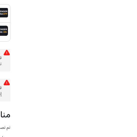
ت
ت
ت
إ
منا
تم تصم