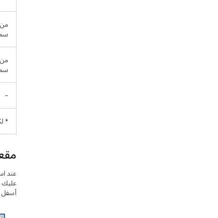
سم
سم
-
* لكل
مقعد KIDFIX i-Size من
أسفل SecureGuard. لمزيد من التفاصيل، يرجى الرجوع إلى التعليمات المتوفرة من قبل ritax