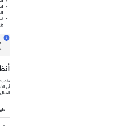
اس
ال
ثب
ze
م
ع
أنظ
أن الأ
المثال
طول
-