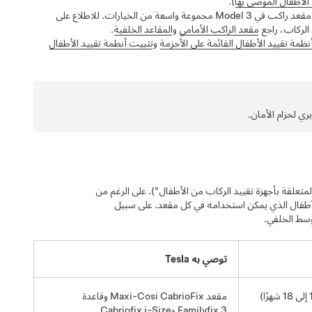
الأطفال الموصى بها
).
استخدم نظام تقييد الأطفال المناسب لوضع الجلوس المحدد في Model 3. يدعم كل مقعد راكب في Model 3 مجموعة واسعة من الخيارات. للاطلاع على
الركاب، راجع
مقعد الراكب الأمامي
و
المقاعد الخلفية
.
نظمة تقييد الأطفال القائمة على الأحزمة
و
تثبيت أنظمة تقييد الأطفال
ري لحزام الأمان.
دة المتعلقة بأجهزة تقييد الركاب من الأطفال"). على الرغم من
لأطفال الذي يمكن استخدامه في كل مقعد. على سبيل
وسط الخلفي.
توصي به Tesla
مقعد ‎Maxi-Cosi CabrioFix وقاعدة
‎Familyfix 3 وCabriofix i-Size