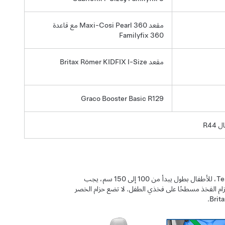
مقعد Maxi-Cosi Pearl 360 مع قاعدة
Familyfix 360
مقعد Britax Römer KIDFIX I-Size
Graco Booster Basic R129
عند استخدام نظام تثبيت الأطفال Britax Romer KIDFIX I-Size، طبقًا لما توصي به Tesla، للأطفال بطول يبدأ من 100 إلى 150 سم، يجب
دام Britax SecureGuard. عند استخدام Britax SecureGuard، أبق حزام الفخذ مسطحًا على فخذي الطفل. لا تضع حزام الخصر