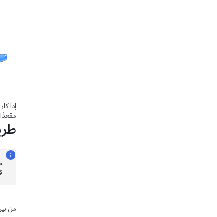
إذا كان
مقعدًا 
طري
م
ق
من بين 