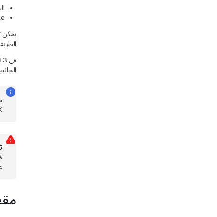
ال
IX/i-Size
يمكن ت
الطريق
في
 3
الجانب
م
ISOFIX وize
ت
على
مقع