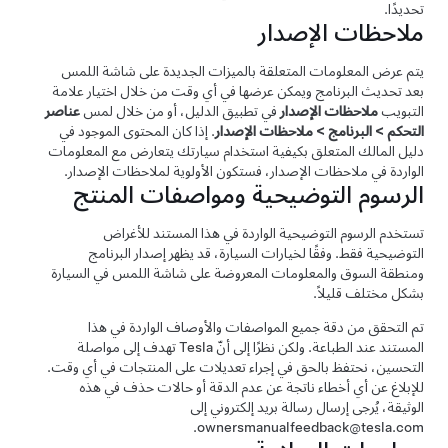
تحديدًا.
ملاحظات الإصدار
يتم عرض المعلومات المتعلقة بالميزات الجديدة على شاشة اللمس
بعد تحديث البرنامج ويمكن عرضها في أي وقت من خلال اختيار علامة
التبويب
ملاحظات الإصدار
في تطبيق الدليل، أو من خلال لمس
عناصر
التحكم
>
البرنامج
>
ملاحظات الإصدار
. إذا كان المحتوى الموجود في
دليل المالك المتعلق بكيفية استخدام سيارتك يتعارض مع المعلومات
الواردة في ملاحظات الإصدار، فستكون الأولوية لملاحظات الإصدار.
الرسوم التوضيحية ومواصفات المنتج
تستخدم الرسوم التوضيحية الواردة في هذا المستند للأغراض
التوضيحية فقط. وفقًا لخيارات السيارة، قد يظهر إصدار البرنامج
ومنطقة السوق والمعلومات المعروضة على شاشة اللمس في السيارة
بشكل مختلف قليلاً.
تم التحقق من دقة جميع المواصفات والأوصاف الواردة في هذا
المستند عند الطباعة. ولكن نظرًا إلى أنّ Tesla تهدف إلى مواصلة
التحسين، نحتفظ بالحق في إجراء تعديلات على المنتجات في أي وقت.
للإبلاغ عن أي أخطاء ناتجة عن عدم الدقة أو حالات حذف في هذه
الوثيقة، يُرجى إرسال رسالة بريد إلكتروني إلى
ownersmanualfeedback@tesla.com‏.