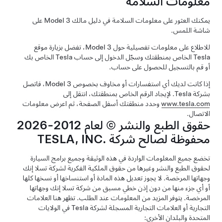
معلومات السلامة
يمكنك العثور على معلومات السلامة في دليل مالك
Model 3
على
شاشة اللمس.
للاطلاع على معلومات تفصيلية حول
Model 3
، تفضل بزيارة موقع
Tesla الخاص بمنطقتك وسجّل الدخول إلى حساب Tesla الخاص بك
أو قم بالتسجيل للحصول على حساب.
إذا كانت لديك أي استفسارات أو مخاوف بخصوص
Model 3
، فاتصل
بشركة Tesla. لإيجاد الرقم الخاص بمنطقتك، انتقل إلى
www.tesla.com
وحدد منطقتك أسفل الصفحة، ثم اعرض معلومات
الاتصال.
حقوق الطبع والنشر © لعام 2012-2026
محفوظة لصالح شركة TESLA, INC.‎
تخضع جميع المعلومات الواردة في هذه الوثيقة وجميع برامج السيارة
لحقوق الطبع والنشر وغيرها من حقوق الملكية الفكرية لشركة تسلا إنك
وجهاتها المرخصة. لا يجوز تعديل هذه المادة أو استنساخها أو نسخها كلها
أو أي جزء منها من دون إذن خطي مسبق من شركة تسلا إنك وجهاتها
المرخصة. يتوفر المزيد من المعلومات عند الطلب. تظهر هنا العلامات
التجارية أو العلامات التجارية المسجلة لشركة Tesla في الولايات
المتحدة والبلدان الأخرى: