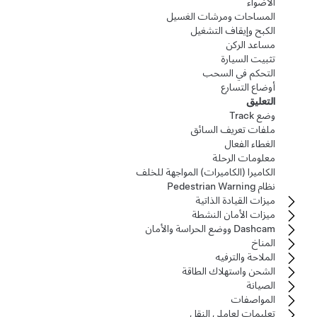
الأضواء
المساحات ومرشات الغسيل
الكبح وإيقاف التشغيل
مساعد الركن
تثبيت السيارة
التحكم في السحب
أوضاع التسارع
التعليق
وضع Track
ملفات تعريف السائق
الغطاء الفعال
معلومات الرحلة
الكاميرا (الكاميرات) المواجهة للخلف
نظام Pedestrian Warning
ميزات القيادة الذاتية
ميزات الأمان النشطة
Dashcam ووضع الحراسة والأمان
المناخ
الملاحة والترفيه
الشحن واستهلاك الطاقة
الصيانة
المواصفات
تعليمات لعاملي النقل