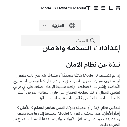
Model 3 Owner's Manual
إعدادات السلامة والأمان
نبذة عن نظام الأمان
إذا لم تكتشف
Model 3
هاتفًا معتمدًا أو مفتاحًا وتم فتح باب مقفول
أو صندوق سيارة مقفول، فسينطلق صوت إنذار. كما تومض المصابيح
الأمامية وإشارات الانعطاف. لإلغاء تنشيط الإنذار، اضغط على أي زر في
تطبيق الجوال أو انقر ببطاقة المفتاح على قارئ البطاقة الموجود
أسفل
كاميرا
القيادة الذاتية
على قائم الباب في جانب السائق
.
لتمكين نظام الإنذار أو تعطيله يدويًا، المس
عناصر التحكم
>
الأمان
>
إنذار الأمان
. عند التمكين، تقوم
Model 3
بتنشيط إنذارها مدة دقيقة
واحدة بعد خروجك، ويتم قفل الأبواب، ولا يتم بعدها اكتشاف مفتاح تم
التعرف عليه.