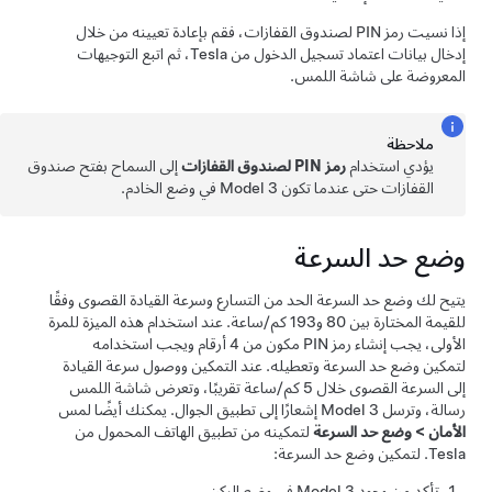
إذا نسيت رمز PIN لصندوق القفازات، فقم بإعادة تعيينه من خلال
إدخال بيانات اعتماد تسجيل الدخول من Tesla، ثم اتبع التوجيهات
المعروضة على شاشة اللمس.
ملاحظة
يؤدي استخدام
رمز PIN لصندوق القفازات
إلى السماح بفتح صندوق
القفازات حتى عندما تكون
Model 3
في وضع الخادم.
وضع حد السرعة
يتيح لك وضع حد السرعة الحد من التسارع وسرعة القيادة القصوى وفقًا
للقيمة المختارة بين
80 و193 كم/ساعة
. عند استخدام هذه الميزة للمرة
الأولى، يجب إنشاء رمز PIN مكون من 4 أرقام ويجب استخدامه
لتمكين وضع حد السرعة وتعطيله. عند التمكين ووصول سرعة القيادة
إلى السرعة القصوى خلال
5 كم/ساعة
تقريبًا، وتعرض
شاشة اللمس
رسالة، وترسل
Model 3
إشعارًا إلى تطبيق الجوال. يمكنك أيضًا لمس
الأمان
>
وضع حد السرعة
لتمكينه من تطبيق الهاتف المحمول من
Tesla. لتمكين وضع حد السرعة:
تأكد من وجود
Model 3
في وضع الركن.