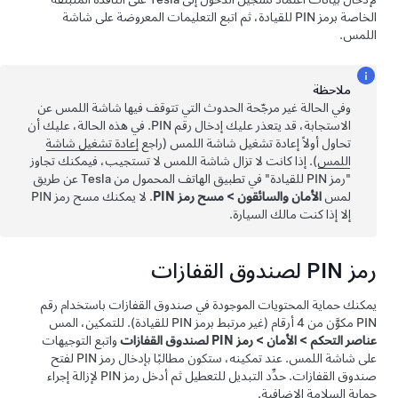
الخاصة برمز PIN للقيادة، ثم اتبع التعليمات المعروضة على شاشة
اللمس.
ملاحظة
وفي الحالة غير مرجّحة الحدوث التي تتوقف فيها شاشة اللمس عن
الاستجابة، قد يتعذر عليك إدخال رقم PIN. في هذه الحالة، عليك أن
تحاول أولاً إعادة تشغيل شاشة اللمس (راجع
إعادة تشغيل شاشة
اللمس
). إذا كانت لا تزال شاشة اللمس لا تستجيب، فيمكنك تجاوز
"رمز PIN للقيادة" في تطبيق الهاتف المحمول من Tesla عن طريق
لمس
الأمان والسائقون
>
مسح رمز PIN
. لا يمكنك مسح رمز PIN
إلا إذا كنت مالك السيارة.
رمز PIN لصندوق القفازات
يمكنك حماية المحتويات الموجودة في صندوق القفازات باستخدام رقم
PIN مكوَّن من 4 أرقام (غير مرتبط برمز PIN للقيادة). للتمكين، المس
عناصر التحكم
>
الأمان
>
رمز PIN لصندوق القفازات
واتبع التوجيهات
على شاشة اللمس. عند تمكينه، ستكون مطالبًا بإدخال رمز PIN لفتح
صندوق القفازات. حدِّد التبديل للتعطيل ثم أدخل رمز PIN لإزالة إجراء
حماية السلامة الإضافية.