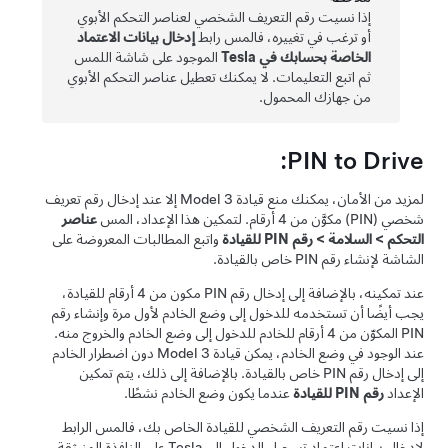
إذا نسيت رقم التعريف الشخصي لعناصر التحكم الأبوي
أو ترغب في تغييره، فالمس رابط
إدخال بيانات الاعتماد
الخاصة بحسابك في Tesla
الموجود على شاشة اللمس
ثم اتبع التعليمات. لا يمكنك تعطيل عناصر التحكم الأبوي
من جهازك المحمول.
PIN to Drive:
لمزيد من الأمان، يمكنك منع قيادة
Model 3
إلا عند إدخال رقم تعريف
شخصي (PIN) مكوَّن من 4 أرقام. لتمكين هذا الإعداد، المس
عناصر
التحكم
>
السلامة
>
رقم PIN للقيادة
واتبع المطالبات المعروضة على
الشاشة لإنشاء رقم PIN خاص بالقيادة.
عند تمكينه، بالإضافة إلى إدخال رقم PIN مكون من 4 أرقام للقيادة،
يجب أيضًا أن تستخدمه للدخول إلى وضع الخادم لأول مرة وإنشاء رقم
PIN المكوّن من 4 أرقام للخادم للدخول إلى وضع الخادم والخروج منه.
عند الوجود في وضع الخادم، يمكن قيادة
Model 3
دون اضطرار الخادم
إلى إدخال رقم PIN خاص بالقيادة. بالإضافة إلى ذلك، يتم تمكين
الإعداد
رقم PIN للقيادة
عندما يكون وضع الخادم نشطًا.
إذا نسيت رقم التعريف الشخصي للقيادة الخاص بك، فالمس الرابط
لإدخال بيانات اعتماد تسجيل الدخول إلى Tesla على النافذة المنبثقة