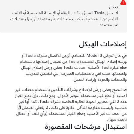
تحذﻳر
لا تحمل Tesla المسؤولية عن الوفاة أو الإصابة الشخصية أو التلف
الناجم عن استخدام أو تركيب ملحقات غير معتمدة أو إجراء تعديلات
غير معتمدة.
إصلاحات الهيكل
في حال تعرض
Model 3
للتصادم، يُرجى الاتصال بشركة Tesla أو
ورشة إصلاح الهيكل المعتمدة Tesla من لضمان إصلاحها باستخدام
قطع غيار Tesla الأصلية. حددت Tesla بعض ورش إصلاح الهيكل
واعتمدتها حيث تفي بالمتطلبات الصارمة التي تتضمن التدريب
والمعدات والجودة وإرضاء العميل.
قد تنصح بعض ورش الإصلاح وشركات التأمين باستخدام معدات غير
أصلية أو قطع غيار مستعملة لتوفير الأموال. ومع ذلك، فإنَّ قطع الغيار
هذه لا تفي بمعايير الجودة العالية الخاصة بشركة Tesla، كما أنَّها غير
مناسبة وليست مقاومة للتآكل. علاوة على ذلك، لا يغطي الضمان أيًّا
من المعدات غير الأصلية وقطع الغيار المستعملة (وأي تلف أو أعطال
ناجمة عنها).
استبدال مرشحات المقصورة