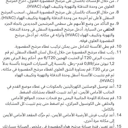
من خلال الإمساك باللسان على مرشح المقصورة العلوي، أخرج المرشح
العلوي من وحدة التدفئة والتهوية وتكييف الهواء (HVAC).
من خلال الإمساك باللسان على مرشح المقصورة السفلي، اسحب المرشح
السفلي لأعلى ثم أخرجه من وحدة التدفئة والتهوية وتكييف الهواء (HVAC).
مع التأكد من وضع الأسهم على سطحي المرشحين الجديدين باتجاه الجزء
الخلفي
من السيارة، أدخل مرشح المقصورة السفلي في وحدة التدفئة
والتهوية وتكييف الهواء (HVAC) وأنزله في مكانه. ثم أدخل مرشح
المقصورة العلوي فوقه.
قم بطي الألسنة للداخل حتى يمكن تركيب غطاء مرشح المقصورة.
ركب غطاء مرشح المقصورة من خلال إدخال لسان الغطاء السفلي ثم قم
بتثبيت البرغي T20 أو المثبت الهجين T20/‏6 مم. أحكم ربط البرغي بعزم
1,2 نيوتن متر/0,89 قدم-رطل. بالنسبة إلى السيارات المزودة بألسنة بدلاً
من برغي T20: قم بمناورة الشق العلوي لغطاء مرشح المقصورة في مكانه،
ثم قم بتثبيت الألسنة أسفل وحدة التدفئة والتهوية وتكييف الهواء
(HVAC).
أعد توصيل الوصلتين الكهربائيتين بالمكونات في غطاء موضع القدم في
الجانب الأمامي الأيمن، ثم أعد تثبيت الغطاء بمشابك الضغط.
قم بمحاذاة اللوحة الجانبية اليمنى مع فتحات محدد المواقع الأمامي
والخلفي على الكونسول المركزي، ثم اضغط حتى يتم تثبيت كل المشابك
بالكامل.
أعد تركيب فرش الأرضية الأمامي الأيمن، ثم حرِّك المقعد الأمامي الأيمن
إلى مكانه مرة أخرى.
أعِد تعيين فترة صيانة مرشح هواء المقصورة في ملخص الصيانة بسيارتك