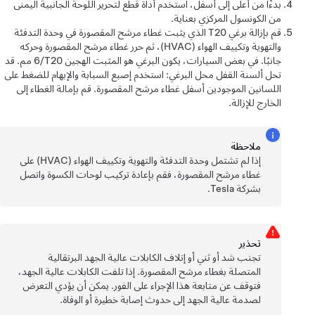
بدءًا من أعلى إلى أسفل، استخدم أداة قطع لتحرير اللوحة الجانبية اليمنى
من الكونسول المركزي بعناية.
قم بإزالة برغي T20 الذي يثبت غطاء مرشح المقصورة في وحدة التدفئة
والتهوية وتكييف الهواء (HVAC)، ثم حرر غطاء مرشح المقصورة وحركه
جانبًا. في بعض السيارات، يكون البرغي هو المثبت الهجين T20/‏6 مم. قد
تحل ألسنة القفل محل البرغي: استخدم إصبع السبابة والإبهام للضغط على
اللسانين الموجودين أسفل غطاء مرشح المقصورة. قم بإمالة الغطاء إلى
الخارج للإزالة.
ملاحظة
إذا لم تشتمل وحدة التدفئة والتهوية وتكييف الهواء (HVAC) على
غطاء مرشح المقصورة، فقم بإعادة تركيب لوحات الكسوة واتصل
بشركة Tesla.
تحذﻳر
تجنب شد أو ثني أو إتلاف الكابلات عالية الجهد البرتقالية
المتصلة بغطاء مرشح المقصورة. إذا تلفت الكابلات عالية الجهد،
فتوقف عن متابعة هذا الإجراء على الفور. يمكن أن يؤدي التعرض
لصدمة عالية الجهد إلى حدوث إصابة خطيرة أو الوفاة.