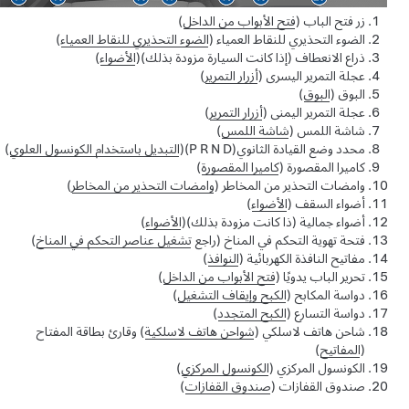
زر فتح الباب (
فتح الأبواب من الداخل
)
الضوء التحذيري للنقاط العمياء (
الضوء التحذيري للنقاط العمياء
)
ذراع الانعطاف (إذا كانت السيارة مزودة بذلك)(
الأضواء
)
عجلة التمرير اليسرى (
أزرار التمرير
)
البوق (
البوق
)
عجلة التمرير اليمنى (
أزرار التمرير
)
شاشة اللمس (
شاشة اللمس
)
محدد وضع القيادة الثانوي
(P R N D)
(
التبديل باستخدام الكونسول العلوي
)
كاميرا المقصورة (
كاميرا المقصورة
)
وامضات التحذير من المخاطر (
وامضات التحذير من المخاطر
)
أضواء السقف (
الأضواء
)
أضواء جمالية
(ذا كانت مزودة بذلك)
(
الأضواء
)
فتحة تهوية التحكم في المناخ (راجع
تشغيل عناصر التحكم في المناخ
)
مفاتيح النافذة الكهربائية (
النوافذ
)
تحرير الباب يدويًا (
فتح الأبواب من الداخل
)
دواسة المكابح (
الكبح وإيقاف التشغيل
)
دواسة التسارع (
الكبح المتجدد
)
شاحن هاتف لاسلكي (
شواحن هاتف لاسلكية
) وقارئ بطاقة المفتاح
(
المفاتيح
)
الكونسول المركزي (
الكونسول المركزي
)
صندوق القفازات (
صندوق القفازات
)