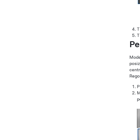
T
T
Pe
Mode
posiz
centr
Regol
P
M
p