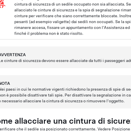
cintura di sicurezza di un sedile occupato non sia allacciata. Se
allacciato le cinture di sicurezza e la spia di segnalazione riman
cinture per verificare che siano correttamente bloccate. Inoltr
pesanti (ad esempio valigette) dai sedili non occupati. Se la sp
rimanere accesa, fissare un appuntamento con l'Assistenza ed evi
finché il problema non è stato risolto.
AVVERTENZA
Le cinture di sicurezza devono essere allacciate da tutti i passeggeri 
NOTA
Nei paesi in cui le normative vigenti richiedono la presenza di spie di se
non è possibile disattivare tali spie. Per disattivare la segnalazione in
è necessario allacciare la cintura di sicurezza o rimuovere l'oggetto.
me allacciare una cintura di sicur
erificare che il sedile sia posizionato correttamente. Vedere
Posizione 