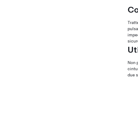
Co
Tratt
pulsa
imped
sicur
Ut
Non p
cintu
due s