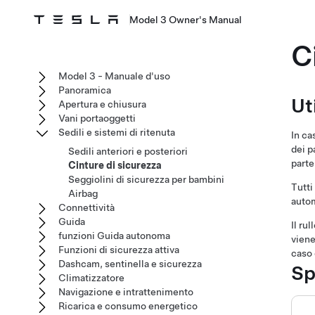
Model 3 Owner's Manual
C
Model 3 - Manuale d'uso
Panoramica
Ut
Apertura e chiusura
Vani portaoggetti
Sedili e sistemi di ritenuta
In ca
dei p
Sedili anteriori e posteriori
parte
Cinture di sicurezza
Seggiolini di sicurezza per bambini
Tutti
Airbag
autom
Connettività
Guida
Il ru
funzioni Guida autonoma
viene
Funzioni di sicurezza attiva
caso 
Dashcam, sentinella e sicurezza
Sp
Climatizzatore
Navigazione e intrattenimento
Ricarica e consumo energetico