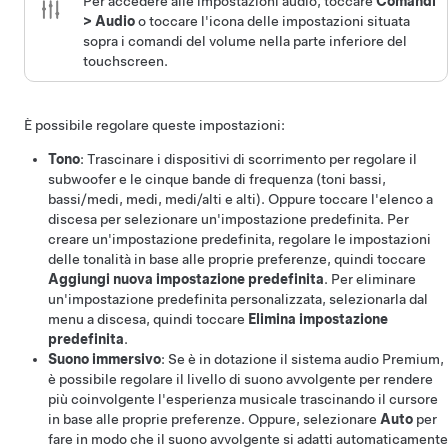
Per accedere alle impostazioni audio, toccare
Comandi
>
Audio
o toccare l'icona delle impostazioni situata
sopra i comandi del volume nella parte inferiore del
touchscreen.
È possibile regolare queste impostazioni:
Tono
: Trascinare i dispositivi di scorrimento per regolare il
subwoofer e le cinque bande di frequenza (toni bassi,
bassi/medi, medi, medi/alti e alti). Oppure toccare l'elenco a
discesa per selezionare un'impostazione predefinita. Per
creare un'impostazione predefinita, regolare le impostazioni
delle tonalità in base alle proprie preferenze, quindi toccare
Aggiungi nuova impostazione predefinita
. Per eliminare
un'impostazione predefinita personalizzata, selezionarla dal
menu a discesa, quindi toccare
Elimina impostazione
predefinita
.
Suono immersivo
: Se è in dotazione il sistema audio Premium,
è possibile regolare il livello di suono avvolgente per rendere
più coinvolgente l'esperienza musicale trascinando il cursore
in base alle proprie preferenze. Oppure, selezionare
Auto
per
fare in modo che il suono avvolgente si adatti automaticamente