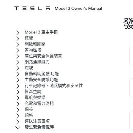
Model 3 Owner's Manual
Model 3 車主手冊
概覽
開啟和關閉
置物區域
座位與安全保護裝置
網路連線能力
駕駛
自動輔助駕駛 功能
主動安全防護功能
行車記錄器、哨兵模式和安全性
恆溫空調
導航與娛樂
充電和電力消耗
保養
規格
運送注意事項
發生緊急情況時