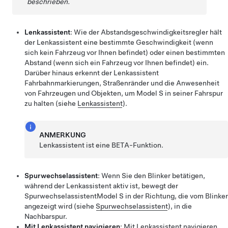
beschrieben.
Lenkassistent
: Wie der
Abstandsgeschwindigkeitsregler
hält
der
Lenkassistent
eine bestimmte Geschwindigkeit (wenn
sich kein Fahrzeug vor Ihnen befindet) oder einen bestimmten
Abstand (wenn sich ein Fahrzeug vor Ihnen befindet) ein.
Darüber hinaus erkennt der
Lenkassistent
Fahrbahnmarkierungen, Straßenränder und die Anwesenheit
von Fahrzeugen und Objekten, um
Model S
in seiner Fahrspur
zu halten (siehe
Lenkassistent
).
ANMERKUNG
Lenkassistent
ist eine BETA-Funktion.
Spurwechselassistent
: Wenn Sie den Blinker betätigen,
während der
Lenkassistent
aktiv ist, bewegt der
Spurwechselassistent
Model S
in der Richtung, die vom Blinker
angezeigt wird (siehe
Spurwechselassistent
), in die
Nachbarspur.
Mit Lenkassistent navigieren
:
Mit Lenkassistent navigieren