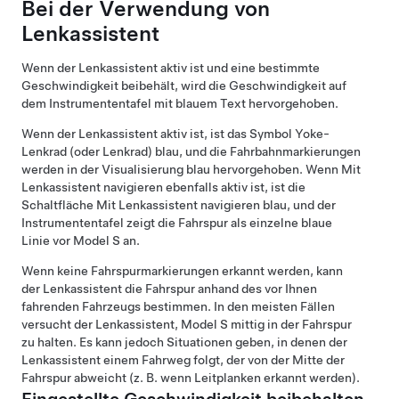
Bei der Verwendung von
Lenkassistent
Wenn der
Lenkassistent
aktiv ist und eine bestimmte
Geschwindigkeit beibehält, wird die Geschwindigkeit auf
dem
Instrumententafel
mit blauem Text hervorgehoben.
Wenn der
Lenkassistent
aktiv ist, ist das Symbol
Yoke-
Lenkrad (oder Lenkrad)
blau, und die Fahrbahnmarkierungen
werden in der Visualisierung blau hervorgehoben.
Wenn
Mit
Lenkassistent navigieren
ebenfalls aktiv ist, ist die
Schaltfläche
Mit Lenkassistent navigieren
blau, und der
Instrumententafel
zeigt die Fahrspur als einzelne blaue
Linie vor
Model S
an.
Wenn keine Fahrspurmarkierungen erkannt werden, kann
der
Lenkassistent
die Fahrspur anhand des vor Ihnen
fahrenden Fahrzeugs bestimmen. In den meisten Fällen
versucht der
Lenkassistent
,
Model S
mittig in der Fahrspur
zu halten. Es kann jedoch Situationen geben, in denen der
Lenkassistent
einem Fahrweg folgt, der von der Mitte der
Fahrspur abweicht (z. B. wenn Leitplanken erkannt werden).