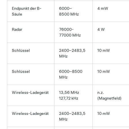
Endpunkt der B-
6000–
4 mW
Säule
8500 MHz
Radar
76000-
4 W
77000 MHz
Schlüssel
2400–2483,5
10 mW
MHz
Schlüssel
6000–8500
10 mW
MHz
Wireless-Ladegerät
13,56 MHz
n.z.
127,72 kHz
(Magnetfeld)
Wireless-Ladegerät
2400–2483,5
10 mW
MHz