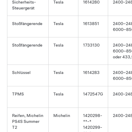
Sicherheits-
Tesla
1614280
2400-24
Steuergerät
Stoßfängerende
Tesla
1613851
2400–24
6000–85
Stoßfängerende
Tesla
1733130
2400–24
6000–85
oder 433,
Schlüssel
Tesla
1614283
2400–24
6000–85
TPMS
Tesla
1472547G
2400-24
Reifen, Michelin
Michelin
1420298-
2400-24
PS4S Summer
**-*
T2
1420299-