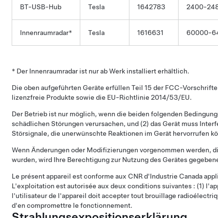
BT-USB-Hub
Tesla
1642783
2400-24
Innenraumradar*
Tesla
1616631
60000-6
* Der Innenraumradar ist nur ab Werk installiert erhältlich.
Die oben aufgeführten Geräte erfüllen Teil 15 der FCC-Vorschrift
lizenzfreie Produkte sowie die EU-Richtlinie 2014/53/EU.
Der Betrieb ist nur möglich, wenn die beiden folgenden Bedingungen
schädlichen Störungen verursachen, und (2) das Gerät muss Interf
Störsignale, die unerwünschte Reaktionen im Gerät hervorrufen k
Wenn Änderungen oder Modifizierungen vorgenommen werden, die 
wurden, wird Ihre Berechtigung zur Nutzung des Gerätes gegebenen
Le présent appareil est conforme aux CNR d'Industrie Canada appli
L'exploitation est autorisée aux deux conditions suivantes : (1) l'app
l'utilisateur de l'appareil doit accepter tout brouillage radioélectr
d'en compromettre le fonctionnement.
Strahlungsexpositionserklärung