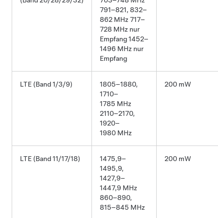
(Band 20/28/29/32)
703–748 MHz
791–821, 832–
862 MHz 717–
728 MHz nur
Empfang 1452–
1496 MHz nur
Empfang
LTE (Band 1/3/9)
1805–1880,
200 mW
1710–
1785 MHz
2110–2170,
1920–
1980 MHz
LTE (Band 11/17/18)
1475,9–
200 mW
1495,9,
1427,9–
1447,9 MHz
860–890,
815–845 MHz