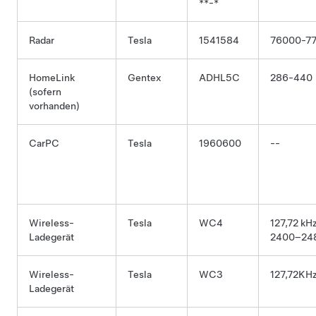
**-*
Radar
Tesla
1541584
76000-7
HomeLink
Gentex
ADHL5C
286-440
(sofern
vorhanden)
CarPC
Tesla
1960600
--
Wireless-
Tesla
WC4
127,72 kH
Ladegerät
2400–24
Wireless-
Tesla
WC3
127,72KH
Ladegerät