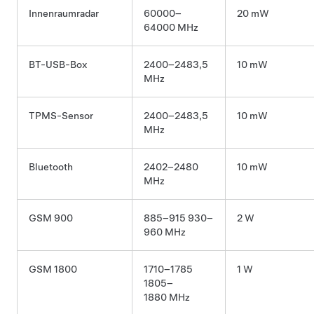
Innenraumradar
60000–
20 mW
64000 MHz
BT-USB-Box
2400–2483,5
10 mW
MHz
TPMS-Sensor
2400–2483,5
10 mW
MHz
Bluetooth
2402–2480
10 mW
MHz
GSM 900
885–915 930–
2 W
960 MHz
GSM 1800
1710–1785
1 W
1805–
1880 MHz